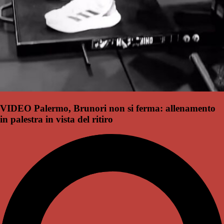
VIDEO Palermo, Brunori non si ferma: allenamento
in palestra in vista del ritiro