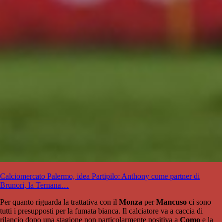
Calciomercato Palermo, idea Partipilo: Anthony come partner di
Brunori, la Ternana…
Per quanto riguarda la trattativa con il
Monza
per
Mancuso
ci sono
tutti i presupposti per la fumata bianca. Il calciatore va a caccia di
rilancio dopo una stagione non particolarmente positiva a
Como
e la