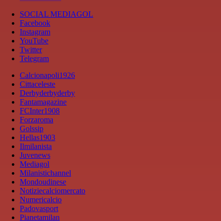
SOCIAL MEDIAGOL
Facebook
Instagram
YouTube
Twitter
Telegram
Calcionapoli1926
Cittaceleste
Derbyderbyderby
Fantamagazine
FCInter1908
Forzaroma
Golssip
Hellas1903
Ilmilanista
Juvenews
Mediagol
Milanistichannel
Mondoudinese
Notiziecalciomercato
Numericalcio
Padovasport
Pianetamilan