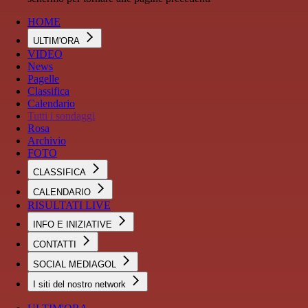
HOME
ULTIM'ORA
VIDEO
News
Pagelle
Classifica
Calendario
Tutti i sondaggi
Rosa
Archivio
FOTO
CLASSIFICA
CALENDARIO
RISULTATI LIVE
INFO E INIZIATIVE
CONTATTI
SOCIAL MEDIAGOL
I siti del nostro network