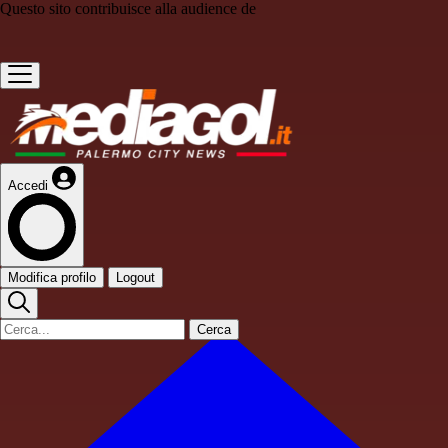
Questo sito contribuisce alla audience de
Accedi
Modifica profilo
Logout
Cerca