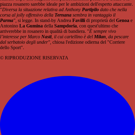
piazza rosanero sarebbe ideale per le ambizioni dell'esperto attaccante.
"
Diversa la situazione relativa ad Anthony
Partipilo
dato che nella
corsa al jolly offensivo della
Ternana
sembra in vantaggio il
Parma
",
si legge. In stand-by Andrea
Favilli
di proprietà del
Genoa
e
Antonino
La Gumina
della
Sampdoria
, con quest'ultimo che
arriverebbe in rosanero in qualità di bandiera. "
È sempre vivo
l’interesse per Marco
Nasti
, il cui cartellino è del
Milan
, da pescare
dal serbatoio degli under",
chiosa l'edizione odierna del "Corriere
dello Sport".
© RIPRODUZIONE RISERVATA