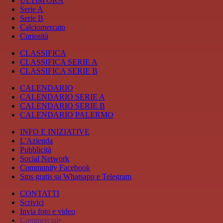
ULTIM'ORA
Serie A
Serie B
Calciomercato
Curiosità
CLASSIFICA
CLASSIFICA SERIE A
CLASSIFICA SERIE B
CALENDARIO
CALENDARIO SERIE A
CALENDARIO SERIE B
CALENDARIO PALERMO
INFO E INIZIATIVE
L'Azienda
Pubblicità
Social Network
Community Facebook
Sms gratis su Whatsapp e Telegram
CONTATTI
Scrivici
Invia foto e video
Commerciale