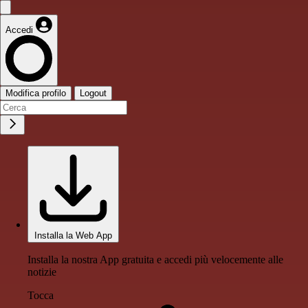
Accedi
Modifica profilo
Logout
Installa la Web App
Installa la nostra App gratuita e accedi più velocemente alle
notizie
Tocca