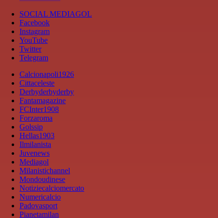
SOCIAL MEDIAGOL
Facebook
Instagram
YouTube
Twitter
Telegram
Calcionapoli1926
Cittaceleste
Derbyderbyderby
Fantamagazine
FCInter1908
Forzaroma
Golssip
Hellas1903
Ilmilanista
Juvenews
Mediagol
Milanistichannel
Mondoudinese
Notiziecalciomercato
Numericalcio
Padovasport
Pianetamilan