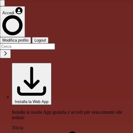
Accedi
Modifica profilo
Logout
Installa la Web App
Installa la nostra App gratuita e accedi più velocemente alle
notizie
Tocca