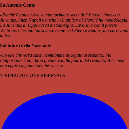
Su Antonio Conte
«Perché Conte arriva sempre primo o secondo? Perché vince con
Juventus, Inter, Napoli e anche in Inghilterra? Perché ha metodologia.
La Juventus di Lippi aveva metodologia. Lavorava con il povero
Ventrone. C’erano fuoriclasse come Del Piero e Zidane, ma correvano
tutti.»
Sul futuro della Nazionale
«So che chi verrà sarà inevitabilmente legato al risultato. Ma
l’importante è non farsi prendere dalla paura del risultato. Altrimenti
non capirà neppure perché vince.»
© RIPRODUZIONE RISERVATA