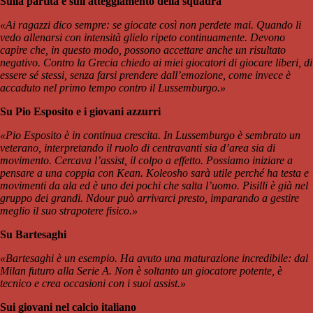
Sulla partita e sull'atteggiamento della squadra
«Ai ragazzi dico sempre: se giocate così non perdete mai. Quando li
vedo allenarsi con intensità glielo ripeto continuamente. Devono
capire che, in questo modo, possono accettare anche un risultato
negativo. Contro la Grecia chiedo ai miei giocatori di giocare liberi, di
essere sé stessi, senza farsi prendere dall’emozione, come invece è
accaduto nel primo tempo contro il Lussemburgo.»
Su Pio Esposito e i giovani azzurri
«Pio Esposito è in continua crescita. In Lussemburgo è sembrato un
veterano, interpretando il ruolo di centravanti sia d’area sia di
movimento. Cercava l’assist, il colpo a effetto. Possiamo iniziare a
pensare a una coppia con Kean. Koleosho sarà utile perché ha testa e
movimenti da ala ed è uno dei pochi che salta l’uomo. Pisilli è già nel
gruppo dei grandi. Ndour può arrivarci presto, imparando a gestire
meglio il suo strapotere fisico.»
Su Bartesaghi
«Bartesaghi è un esempio. Ha avuto una maturazione incredibile: dal
Milan futuro alla Serie A. Non è soltanto un giocatore potente, è
tecnico e crea occasioni con i suoi assist.»
Sui giovani nel calcio italiano