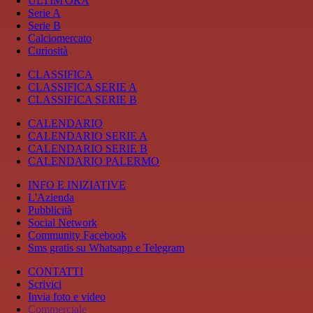
ULTIM'ORA
Serie A
Serie B
Calciomercato
Curiosità
CLASSIFICA
CLASSIFICA SERIE A
CLASSIFICA SERIE B
CALENDARIO
CALENDARIO SERIE A
CALENDARIO SERIE B
CALENDARIO PALERMO
INFO E INIZIATIVE
L'Azienda
Pubblicità
Social Network
Community Facebook
Sms gratis su Whatsapp e Telegram
CONTATTI
Scrivici
Invia foto e video
Commerciale