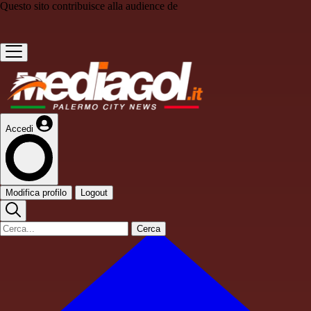
Questo sito contribuisce alla audience de
Accedi
Modifica profilo
Logout
Cerca