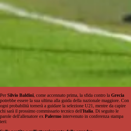
Per
Silvio Baldini
, come accennato prima, la sfida contro la
Grecia
potrebbe essere la sua ultima alla guida della nazionale maggiore. Con
ogni probabilità tornerà a guidare la selezione U21, mentre da capire
chi sarà il prossimo commissario tecnico dell'
Italia
. Di seguito le
parole dell'allenatore ex
Palermo
intervenuto in conferenza stampa
ieri: