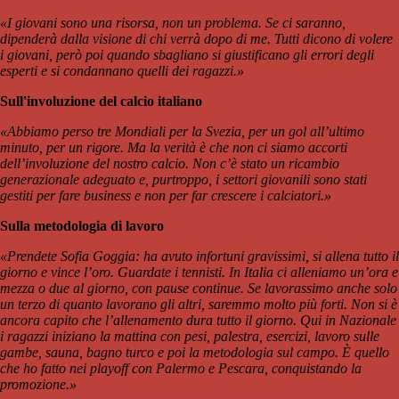
«I giovani sono una risorsa, non un problema. Se ci saranno,
dipenderà dalla visione di chi verrà dopo di me. Tutti dicono di volere
i giovani, però poi quando sbagliano si giustificano gli errori degli
esperti e si condannano quelli dei ragazzi.»
Sull'involuzione del calcio italiano
«Abbiamo perso tre Mondiali per la Svezia, per un gol all’ultimo
minuto, per un rigore. Ma la verità è che non ci siamo accorti
dell’involuzione del nostro calcio. Non c’è stato un ricambio
generazionale adeguato e, purtroppo, i settori giovanili sono stati
gestiti per fare business e non per far crescere i calciatori.»
Sulla metodologia di lavoro
«Prendete Sofia Goggia: ha avuto infortuni gravissimi, si allena tutto il
giorno e vince l’oro. Guardate i tennisti. In Italia ci alleniamo un’ora e
mezza o due al giorno, con pause continue. Se lavorassimo anche solo
un terzo di quanto lavorano gli altri, saremmo molto più forti. Non si è
ancora capito che l’allenamento dura tutto il giorno. Qui in Nazionale
i ragazzi iniziano la mattina con pesi, palestra, esercizi, lavoro sulle
gambe, sauna, bagno turco e poi la metodologia sul campo. È quello
che ho fatto nei playoff con Palermo e Pescara, conquistando la
promozione.»