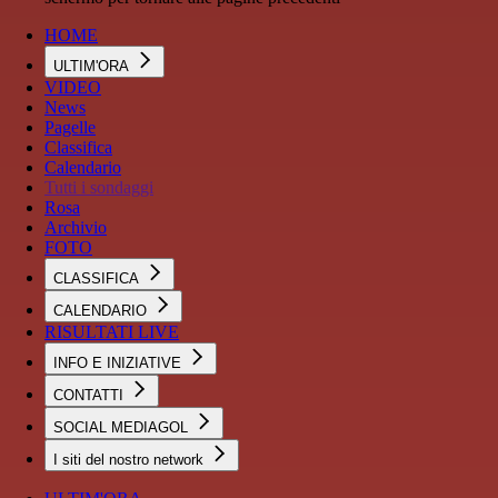
HOME
ULTIM'ORA
VIDEO
News
Pagelle
Classifica
Calendario
Tutti i sondaggi
Rosa
Archivio
FOTO
CLASSIFICA
CALENDARIO
RISULTATI LIVE
INFO E INIZIATIVE
CONTATTI
SOCIAL MEDIAGOL
I siti del nostro network