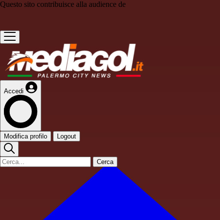
Questo sito contribuisce alla audience de
Accedi
Modifica profilo
Logout
Cerca