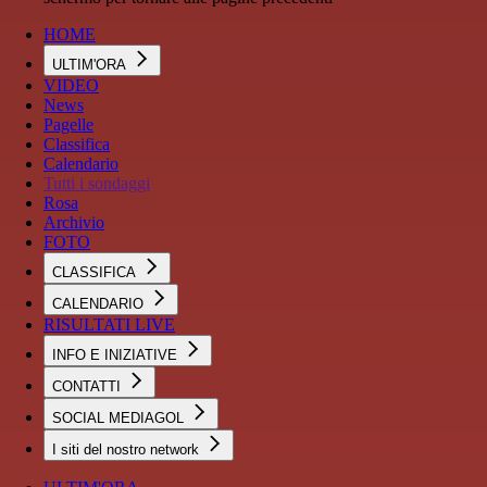
HOME
ULTIM'ORA
VIDEO
News
Pagelle
Classifica
Calendario
Tutti i sondaggi
Rosa
Archivio
FOTO
CLASSIFICA
CALENDARIO
RISULTATI LIVE
INFO E INIZIATIVE
CONTATTI
SOCIAL MEDIAGOL
I siti del nostro network