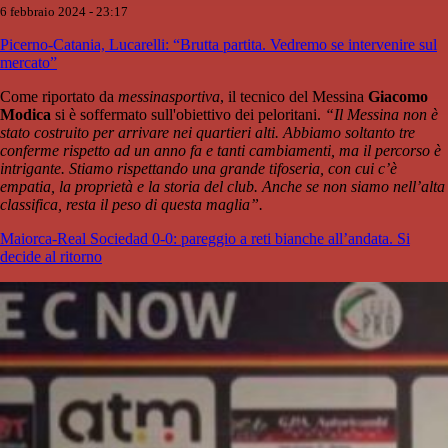
6 febbraio 2024 - 23:17
Picerno-Catania, Lucarelli: “Brutta partita. Vedremo se intervenire sul
mercato”
Come riportato da
messinasportiva
, il tecnico del Messina
Giacomo
Modica
si è soffermato sull'obiettivo dei peloritani.
“Il Messina non è
stato costruito per arrivare nei quartieri alti. Abbiamo soltanto tre
conferme rispetto ad un anno fa e tanti cambiamenti, ma il percorso è
intrigante. Stiamo rispettando una grande tifoseria, con cui c’è
empatia, la proprietà e la storia del club. Anche se non siamo nell’alta
classifica, resta il peso di questa maglia”.
Maiorca-Real Sociedad 0-0: pareggio a reti bianche all’andata. Si
decide al ritorno