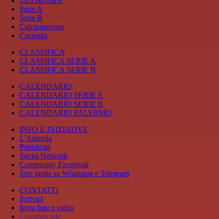
ULTIM'ORA
Serie A
Serie B
Calciomercato
Curiosità
CLASSIFICA
CLASSIFICA SERIE A
CLASSIFICA SERIE B
CALENDARIO
CALENDARIO SERIE A
CALENDARIO SERIE B
CALENDARIO PALERMO
INFO E INIZIATIVE
L'Azienda
Pubblicità
Social Network
Community Facebook
Sms gratis su Whatsapp e Telegram
CONTATTI
Scrivici
Invia foto e video
Commerciale