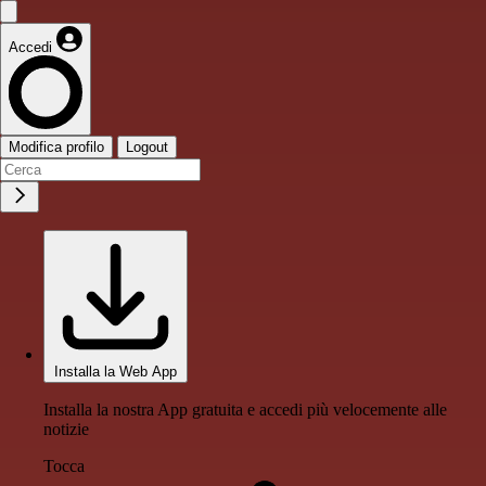
Accedi
Modifica profilo
Logout
Installa la Web App
Installa la nostra App gratuita e accedi più velocemente alle
notizie
Tocca