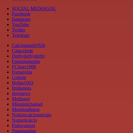
SOCIAL MEDIAGOL
Facebook
Instagram
YouTube
Twitter
Telegram
Calcionapoli1926
Cittaceleste
Derbyderbyderby
Fantamagazine
FCInter1908
Forzaroma
Golssip
Hellas1903
Ilmilanista
Juvenews
Mediagol
Milanistichannel
Mondoudinese
Notiziecalciomercato
Numericalcio
Padovasport
Pianetamilan