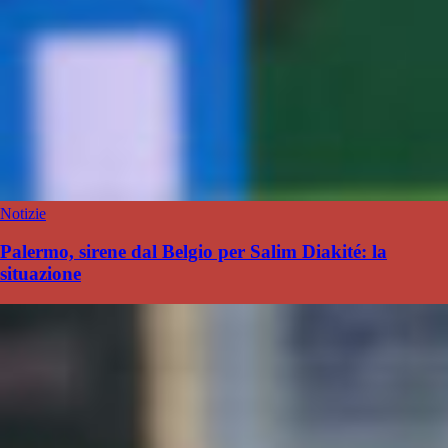
Notizie
Palermo, sirene dal Belgio per Salim Diakité: la
situazione