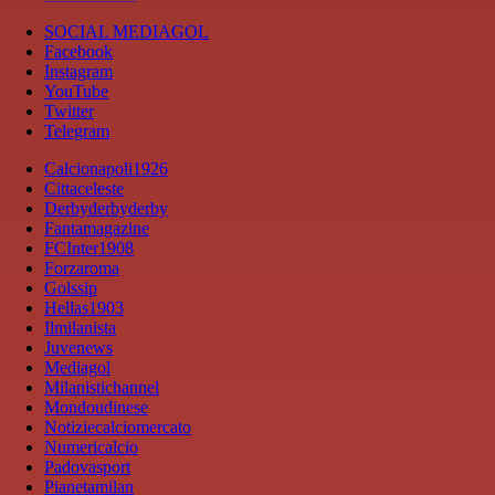
SOCIAL MEDIAGOL
Facebook
Instagram
YouTube
Twitter
Telegram
Calcionapoli1926
Cittaceleste
Derbyderbyderby
Fantamagazine
FCInter1908
Forzaroma
Golssip
Hellas1903
Ilmilanista
Juvenews
Mediagol
Milanistichannel
Mondoudinese
Notiziecalciomercato
Numericalcio
Padovasport
Pianetamilan