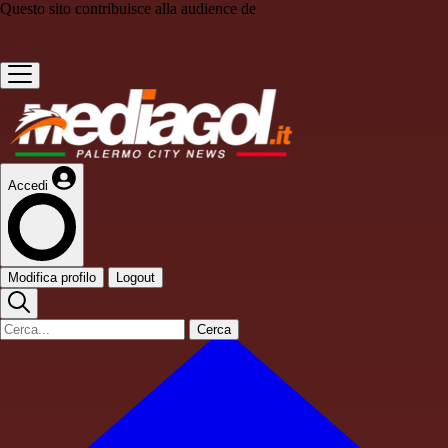
Questo sito contribuisce alla audience de
Accedi
Modifica profilo
Logout
Cerca