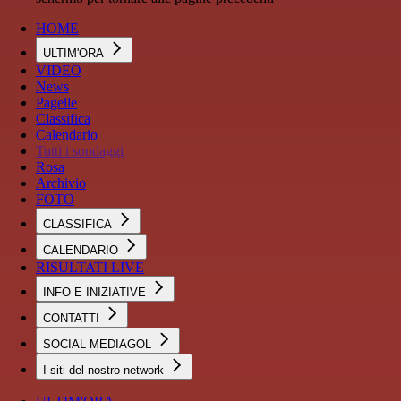
HOME
ULTIM'ORA
VIDEO
News
Pagelle
Classifica
Calendario
Tutti i sondaggi
Rosa
Archivio
FOTO
CLASSIFICA
CALENDARIO
RISULTATI LIVE
INFO E INIZIATIVE
CONTATTI
SOCIAL MEDIAGOL
I siti del nostro network