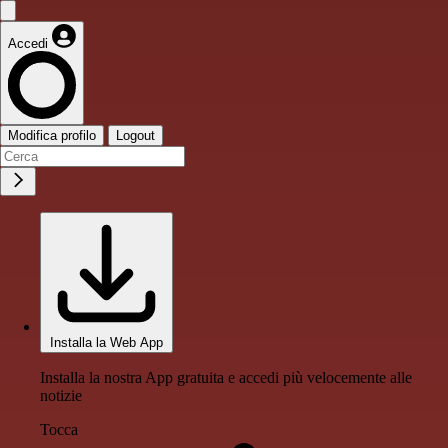
Accedi
Modifica profilo
Logout
Installa la Web App
Installa la nostra App gratuita e accedi più velocemente alle
notizie
Tocca