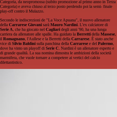
Categoria, da neopromossa (subito promozione al primo anno in Terza
Categoria) e aveva chiuso al terzo posto perdendo poi la semi- finale
play-off contro il Mulazzo.
Secondo le indiscrezioni de "La Voce Apuana", il nuovo allenatore
della
Carrarese Giovani
sarà
Mauro Nardini
. L'ex calciatore di
Serie A
, che ha giocato nel
Cagliari
degli anni '90, ha una lunga
carriera da allenatore alle spalle. Ha guidato la
Berretti
della
Massese
,
il
Romagnano
, l'Aullese e la Berretti della
Carrarese
. È stato anche
vice di
Silvio
Baldini
sulla panchina della
Carrarese
e del
Palermo
,
dove ha vinto un playoff di
Serie C
. Nardini è un allenatore esperto e
di grande qualità. La sua nomina dimostra le ambizioni della società
marmifera, che vuole tornare a competere ai vertici del calcio
dilettantistico.