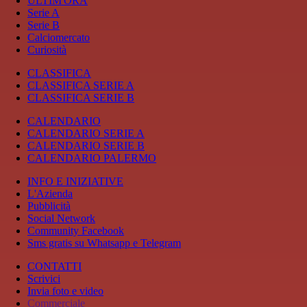
ULTIM'ORA
Serie A
Serie B
Calciomercato
Curiosità
CLASSIFICA
CLASSIFICA SERIE A
CLASSIFICA SERIE B
CALENDARIO
CALENDARIO SERIE A
CALENDARIO SERIE B
CALENDARIO PALERMO
INFO E INIZIATIVE
L'Azienda
Pubblicità
Social Network
Community Facebook
Sms gratis su Whatsapp e Telegram
CONTATTI
Scrivici
Invia foto e video
Commerciale