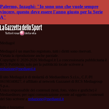
Palermo, Inzaghi: "Io sono uno che vuole sempre
vincere, questo deve essere l'anno giusto per la Serie
A"
Mediagol
Mediagol è un marchio registrato, tutti i diritti sono riservati.
Vietata la riproduzione anche parziale.
Copyright © 2020-2026 Mediagol.it La concessionaria pubblicitaria è
RCS Pubblicità; solo per la pubblicità locale scrivere a
redazione@mediagol.it
Il sito Mediagol.it di titolarità di Mediaeditors S.r.l.s., C.F./PI
06198340827, è affiliato al network Gazzanet di RCS Mediagroup
S.p.a..
Unico responsabile dei contenuti (testi, foto, video e grafiche) è
Mediaeditors; per ogni comunicazione avente ad oggetto i contenuti
del Sito scrivere a
redazione@mediagol.it
Info e Iniziative