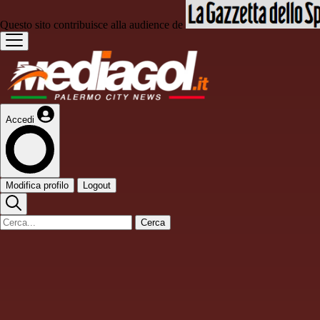
Questo sito contribuisce alla audience de
Accedi
Modifica profilo
Logout
Cerca