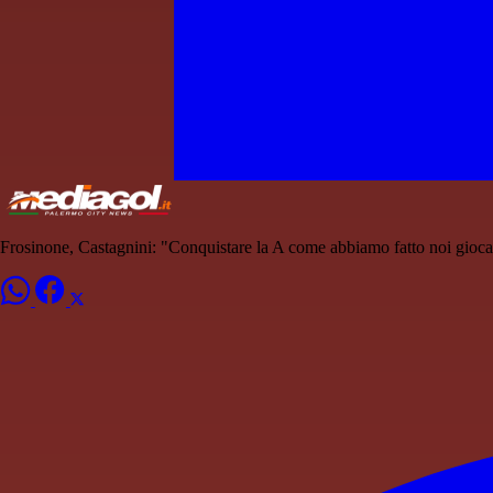
Frosinone, Castagnini: "Conquistare la A come abbiamo fatto noi gioca