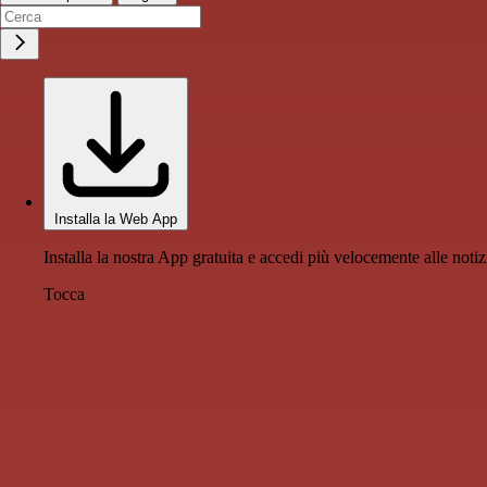
Installa la Web App
Installa la nostra App gratuita e accedi più velocemente alle notiz
Tocca