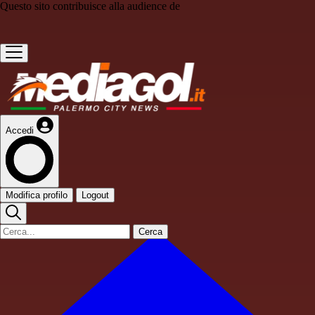
Questo sito contribuisce alla audience de
Accedi
Modifica profilo
Logout
Cerca