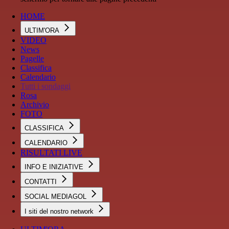
HOME
ULTIM'ORA
VIDEO
News
Pagelle
Classifica
Calendario
Tutti i sondaggi
Rosa
Archivio
FOTO
CLASSIFICA
CALENDARIO
RISULTATI LIVE
INFO E INIZIATIVE
CONTATTI
SOCIAL MEDIAGOL
I siti del nostro network