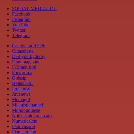
SOCIAL MEDIAGOL
Facebook
Instagram
YouTube
Twitter
Telegram
Calcionapoli1926
Cittaceleste
Derbyderbyderby
Fantamagazine
FCInter1908
Forzaroma
Golssip
Hellas1903
Ilmilanista
Juvenews
Mediagol
Milanistichannel
Mondoudinese
Notiziecalciomercato
Numericalcio
Padovasport
Pianetamilan