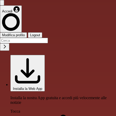
Accedi
Modifica profilo
Logout
Installa la Web App
Installa la nostra App gratuita e accedi più velocemente alle
notizie
Tocca