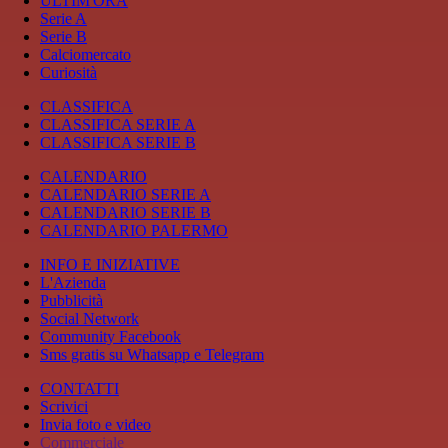
ULTIM'ORA
Serie A
Serie B
Calciomercato
Curiosità
CLASSIFICA
CLASSIFICA SERIE A
CLASSIFICA SERIE B
CALENDARIO
CALENDARIO SERIE A
CALENDARIO SERIE B
CALENDARIO PALERMO
INFO E INIZIATIVE
L'Azienda
Pubblicità
Social Network
Community Facebook
Sms gratis su Whatsapp e Telegram
CONTATTI
Scrivici
Invia foto e video
Commerciale