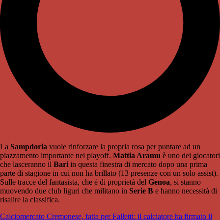
La
Sampdoria
vuole rinforzare la propria rosa per puntare ad un
piazzamento importante nei playoff.
Mattia Aramu
è uno dei giocatori
che lasceranno il
Bari
in questa finestra di mercato dopo una prima
parte di stagione in cui non ha brillato (13 presenze con un solo assist).
Sulle tracce del fantasista, che è di proprietà del
Genoa
, si stanno
muovendo due club liguri che militano in
Serie B
e hanno necessità di
risalire la classifica.
Calciomercato Cremonese, fatta per Falletti: il calciatore ha firmato il