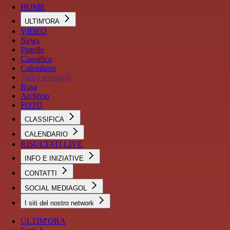
HOME
ULTIM'ORA
VIDEO
News
Pagelle
Classifica
Calendario
Tutti i sondaggi
Rosa
Archivio
FOTO
CLASSIFICA
CALENDARIO
RISULTATI LIVE
INFO E INIZIATIVE
CONTATTI
SOCIAL MEDIAGOL
I siti del nostro network
ULTIM'ORA