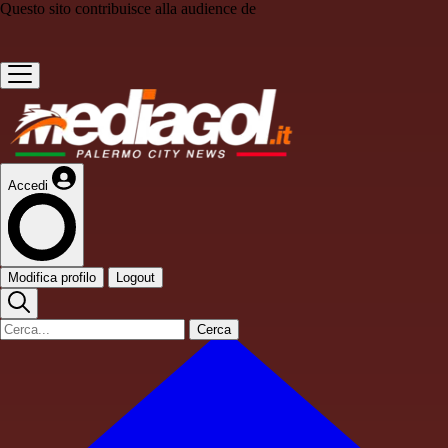
Questo sito contribuisce alla audience de
Accedi
Modifica profilo
Logout
Cerca