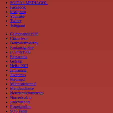
SOCIAL MEDIAGOL
Facebook
Instagram
YouTube
Twitter
Telegram
Calcionapoli1926
Cittaceleste
Derbyderbyderby
Fantamagazine
FCInter1908
Forzaroma
Golssip
Hellas1903
Ilmilanista
Juvenews
Mediagol
Milanistichannel
Mondoudinese
Notiziecalciomercato
Numericalcio
Padovasport
Pianetamilan
SOS Fanta