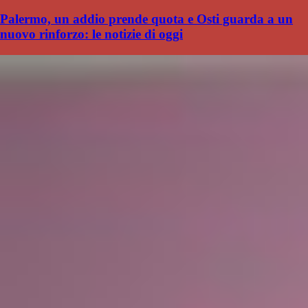
Palermo, un addio prende quota e Osti guarda a un
nuovo rinforzo: le notizie di oggi