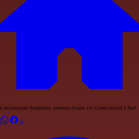
Calciomercato Sampdoria, interessa Aramu: l'ex Genoa lascerà il Bari