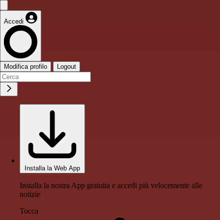
Accedi
Modifica profilo
Logout
Installa la Web App
Installa la nostra App gratuita e accedi più velocemente alle
notizie
Tocca