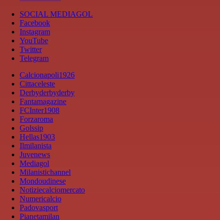
SOCIAL MEDIAGOL
Facebook
Instagram
YouTube
Twitter
Telegram
Calcionapoli1926
Cittaceleste
Derbyderbyderby
Fantamagazine
FCInter1908
Forzaroma
Golssip
Hellas1903
Ilmilanista
Juvenews
Mediagol
Milanistichannel
Mondoudinese
Notiziecalciomercato
Numericalcio
Padovasport
Pianetamilan