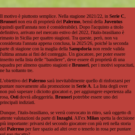
Il motivo è piuttosto semplice. Nella stagione 2021/22, in
Serie C
,
Brunori
non era di proprietà del
Palermo
, bensì della
Juventus
(quindi quell'annata non è considerabile). Dopo l'acquisto a titolo
definitivo, arrivato nel mercato estivo del 2022, l'italo-brasiliano è
rimasto in Sicilia per quattro stagioni. Tra queste, però, non va
considerata l'annata appena conclusa, la 2025/26, poiché la seconda
parte di stagione con la maglia della
Sampdoria
non rende valida
l'ultima annata ai fini del conteggio. Un giocatore, per poter essere
inserito nella lista delle "bandiere", deve essere di proprietà di una
squadra per almeno quattro stagioni e
Brunori
, per i motivi sopracitati,
ne ha soltanto tre.
L'obiettivo del
Palermo
sarà inevitabilmente quello di rinforzarsi per
puntare nuovamente alla promozione in
Serie A
. La lista degli over
non può superare i diciotto giocatori e, per aggiungere esperienza alla
rosa,
Osti
dovrà alleggerirla.
Brunori
potrebbe essere uno dei
principali indiziati.
Dunque, l'italo-brasiliano, se verrà convocato in ritiro, sarà oggetto di
attente valutazioni da parte di
Inzaghi
. All'ex
Milan
spetta la decisione
più importante: privarsi del secondo giocatore con più reti nella storia
del
Palermo
per fare spazio ad altri over o tenerlo in rosa per puntare
sul suo riscatto?