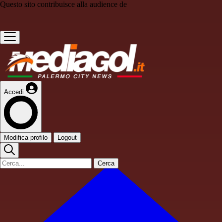
Questo sito contribuisce alla audience de
Accedi
Modifica profilo
Logout
Cerca