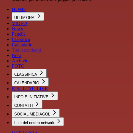
HOME
ULTIM'ORA
VIDEO
News
Pagelle
Classifica
Calendario
Tutti i sondaggi
Rosa
Archivio
FOTO
CLASSIFICA
CALENDARIO
RISULTATI LIVE
INFO E INIZIATIVE
CONTATTI
SOCIAL MEDIAGOL
I siti del nostro network