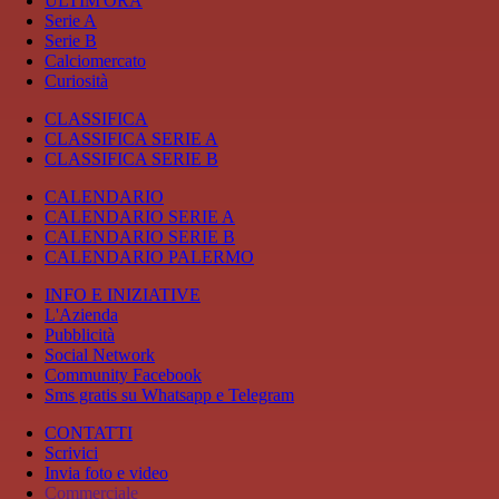
ULTIM'ORA
Serie A
Serie B
Calciomercato
Curiosità
CLASSIFICA
CLASSIFICA SERIE A
CLASSIFICA SERIE B
CALENDARIO
CALENDARIO SERIE A
CALENDARIO SERIE B
CALENDARIO PALERMO
INFO E INIZIATIVE
L'Azienda
Pubblicità
Social Network
Community Facebook
Sms gratis su Whatsapp e Telegram
CONTATTI
Scrivici
Invia foto e video
Commerciale