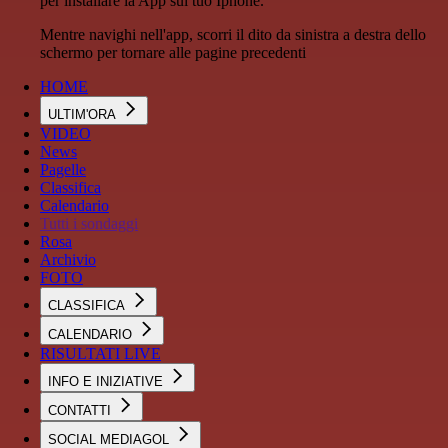
per installare la App sul tuo Iphone.
Mentre navighi nell'app, scorri il dito da sinistra a destra dello
schermo per tornare alle pagine precedenti
HOME
ULTIM'ORA
VIDEO
News
Pagelle
Classifica
Calendario
Tutti i sondaggi
Rosa
Archivio
FOTO
CLASSIFICA
CALENDARIO
RISULTATI LIVE
INFO E INIZIATIVE
CONTATTI
SOCIAL MEDIAGOL