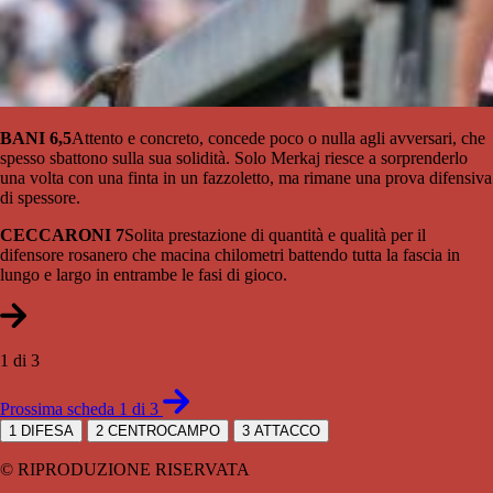
BANI 6,5
Attento e concreto, concede poco o nulla agli avversari, che
spesso sbattono sulla sua solidità. Solo Merkaj riesce a sorprenderlo
una volta con una finta in un fazzoletto, ma rimane una prova difensiva
di spessore.
CECCARONI 7
Solita prestazione di quantità e qualità per il
difensore rosanero che macina chilometri battendo tutta la fascia in
lungo e largo in entrambe le fasi di gioco.
1 di 3
Prossima scheda 1 di 3
1
DIFESA
2
CENTROCAMPO
3
ATTACCO
© RIPRODUZIONE RISERVATA