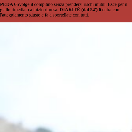
PEDA 6
Svolge il compitino senza prendersi rischi inutili. Esce per il
giallo rimediato a inizio ripresa.
DIAKITÈ (dal 54') 6
entra con
l'atteggiamento giusto e fa a sportellate con tutti.