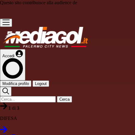
Questo sito contribuisce alla audience de
Accedi
Modifica profilo
Logout
Cerca
1
di
3
DIFESA