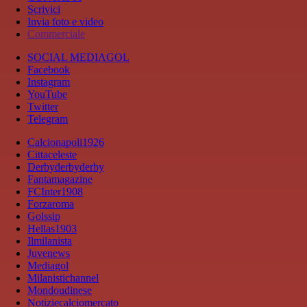
Scrivici
Invia foto e video
Commerciale
SOCIAL MEDIAGOL
Facebook
Instagram
YouTube
Twitter
Telegram
Calcionapoli1926
Cittaceleste
Derbyderbyderby
Fantamagazine
FCInter1908
Forzaroma
Golssip
Hellas1903
Ilmilanista
Juvenews
Mediagol
Milanistichannel
Mondoudinese
Notiziecalciomercato