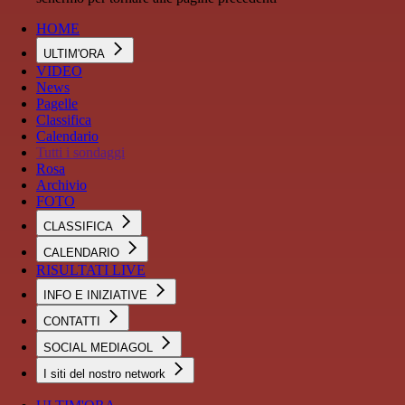
HOME
ULTIM'ORA
VIDEO
News
Pagelle
Classifica
Calendario
Tutti i sondaggi
Rosa
Archivio
FOTO
CLASSIFICA
CALENDARIO
RISULTATI LIVE
INFO E INIZIATIVE
CONTATTI
SOCIAL MEDIAGOL
I siti del nostro network