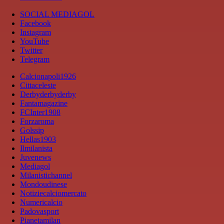
SOCIAL MEDIAGOL
Facebook
Instagram
YouTube
Twitter
Telegram
Calcionapoli1926
Cittaceleste
Derbyderbyderby
Fantamagazine
FCInter1908
Forzaroma
Golssip
Hellas1903
Ilmilanista
Juvenews
Mediagol
Milanistichannel
Mondoudinese
Notiziecalciomercato
Numericalcio
Padovasport
Pianetamilan