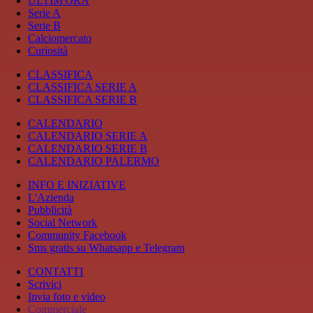
ULTIM'ORA
Serie A
Serie B
Calciomercato
Curiosità
CLASSIFICA
CLASSIFICA SERIE A
CLASSIFICA SERIE B
CALENDARIO
CALENDARIO SERIE A
CALENDARIO SERIE B
CALENDARIO PALERMO
INFO E INIZIATIVE
L'Azienda
Pubblicità
Social Network
Community Facebook
Sms gratis su Whatsapp e Telegram
CONTATTI
Scrivici
Invia foto e video
Commerciale