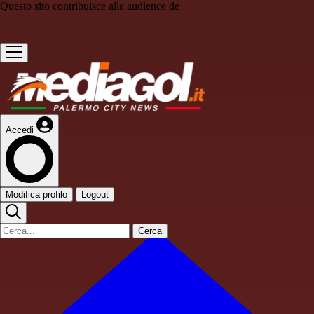
Questo sito contribuisce alla audience de
Accedi
Modifica profilo
Logout
Cerca