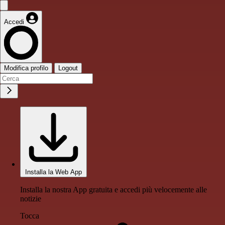
Accedi
Modifica profilo
Logout
Installa la Web App
Installa la nostra App gratuita e accedi più velocemente alle
notizie
Tocca