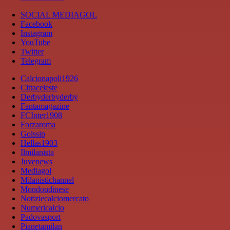
SOCIAL MEDIAGOL
Facebook
Instagram
YouTube
Twitter
Telegram
Calcionapoli1926
Cittaceleste
Derbyderbyderby
Fantamagazine
FCInter1908
Forzaroma
Golssip
Hellas1903
Ilmilanista
Juvenews
Mediagol
Milanistichannel
Mondoudinese
Notiziecalciomercato
Numericalcio
Padovasport
Pianetamilan