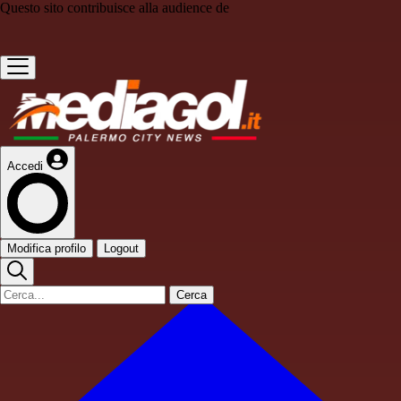
Questo sito contribuisce alla audience de
Accedi
Modifica profilo
Logout
Cerca