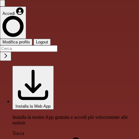
Accedi
Modifica profilo
Logout
Installa la Web App
Installa la nostra App gratuita e accedi più velocemente alle
notizie
Tocca