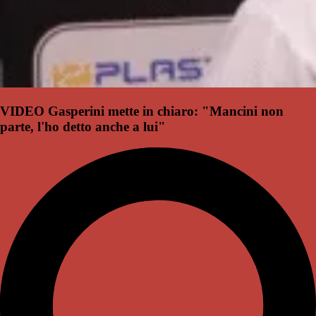
VIDEO Gasperini mette in chiaro: "Mancini non
parte, l'ho detto anche a lui"