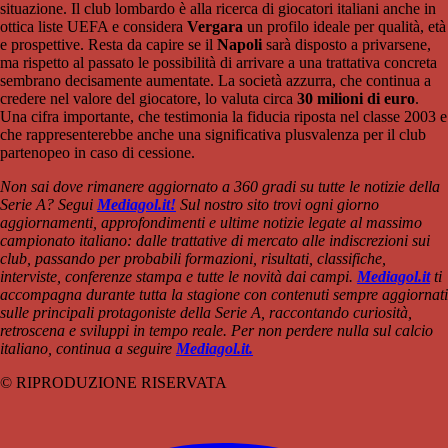
situazione. Il club lombardo è alla ricerca di giocatori italiani anche in
ottica liste UEFA e considera
Vergara
un profilo ideale per qualità, età
e prospettive. Resta da capire se il
Napoli
sarà disposto a privarsene,
ma rispetto al passato le possibilità di arrivare a una trattativa concreta
sembrano decisamente aumentate. La società azzurra, che continua a
credere nel valore del giocatore, lo valuta circa
30 milioni di euro
.
Una cifra importante, che testimonia la fiducia riposta nel classe 2003 e
che rappresenterebbe anche una significativa plusvalenza per il club
partenopeo in caso di cessione.
Non sai dove rimanere aggiornato a 360 gradi su tutte le notizie della
Serie A? Segui
Mediagol.it!
Sul nostro sito trovi ogni giorno
aggiornamenti, approfondimenti e ultime notizie legate al massimo
campionato italiano: dalle trattative di mercato alle indiscrezioni sui
club, passando per probabili formazioni, risultati, classifiche,
interviste, conferenze stampa e tutte le novità dai campi.
Mediagol.it
ti
accompagna durante tutta la stagione con contenuti sempre aggiornati
sulle principali protagoniste della Serie A, raccontando curiosità,
retroscena e sviluppi in tempo reale. Per non perdere nulla sul calcio
italiano, continua a seguire
Mediagol.it.
© RIPRODUZIONE RISERVATA