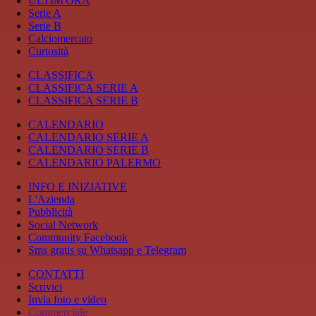
ULTIM'ORA
Serie A
Serie B
Calciomercato
Curiosità
CLASSIFICA
CLASSIFICA SERIE A
CLASSIFICA SERIE B
CALENDARIO
CALENDARIO SERIE A
CALENDARIO SERIE B
CALENDARIO PALERMO
INFO E INIZIATIVE
L'Azienda
Pubblicità
Social Network
Community Facebook
Sms gratis su Whatsapp e Telegram
CONTATTI
Scrivici
Invia foto e video
Commerciale