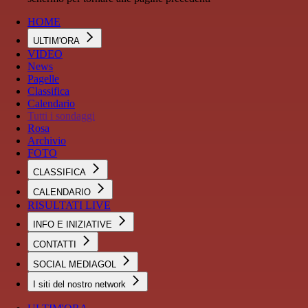
HOME
ULTIM'ORA
VIDEO
News
Pagelle
Classifica
Calendario
Tutti i sondaggi
Rosa
Archivio
FOTO
CLASSIFICA
CALENDARIO
RISULTATI LIVE
INFO E INIZIATIVE
CONTATTI
SOCIAL MEDIAGOL
I siti del nostro network