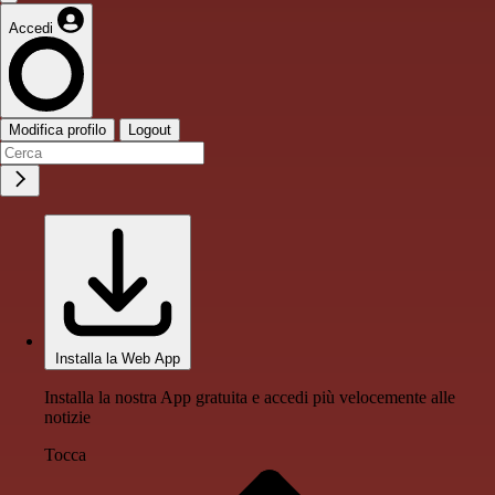
Accedi
Modifica profilo
Logout
Installa la Web App
Installa la nostra App gratuita e accedi più velocemente alle
notizie
Tocca