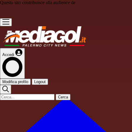
Questo sito contribuisce alla audience de
Accedi
Modifica profilo
Logout
Cerca