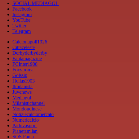
SOCIAL MEDIAGOL
Facebook
Instagram
YouTube
Twitter
Telegram
Calcionapoli1926
Cittaceleste
Derbyderbyderby
Fantamagazine
FCInter1908
Forzaroma
Golssip
Hellas1903
Ilmilanista
Juvenews
Mediagol
Milanistichannel
Mondoudinese
Notiziecalciomercato
Numericalcio
Padovasport
Pianetamilan
SOS Fanta