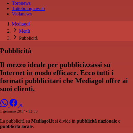
Toronews
Tuttobolognaweb
Violanews
Mediagol
Menù
Pubblicità
Pubblicità
Il mezzo ideale per pubblicizzassi su
Internet in modo efficace. Ecco tutti i
formati pubblicitari che Mediagol offre ai
suoi clienti.
1 gennaio 2017 - 12:53
La pubblicità su
Mediagol.it
si divide in
pubblicità nazionale
e
pubblicità locale
.