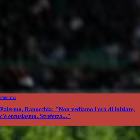
Palermo
Palermo, Ranocchia: "Non vediamo l'ora di iniziare,
c'è entusiasmo. Strefezza..."