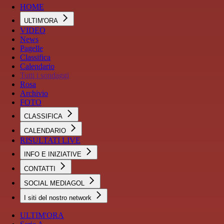
HOME
ULTIM'ORA
VIDEO
News
Pagelle
Classifica
Calendario
Tutti i sondaggi
Rosa
Archivio
FOTO
CLASSIFICA
CALENDARIO
RISULTATI LIVE
INFO E INIZIATIVE
CONTATTI
SOCIAL MEDIAGOL
I siti del nostro network
ULTIM'ORA