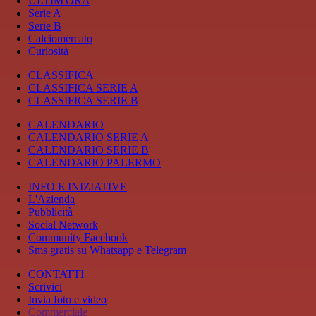
ULTIM'ORA
Serie A
Serie B
Calciomercato
Curiosità
CLASSIFICA
CLASSIFICA SERIE A
CLASSIFICA SERIE B
CALENDARIO
CALENDARIO SERIE A
CALENDARIO SERIE B
CALENDARIO PALERMO
INFO E INIZIATIVE
L'Azienda
Pubblicità
Social Network
Community Facebook
Sms gratis su Whatsapp e Telegram
CONTATTI
Scrivici
Invia foto e video
Commerciale