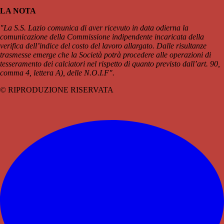
LA NOTA
"La S.S. Lazio comunica di aver ricevuto in data odierna la
comunicazione della Commissione indipendente incaricata della
verifica dell’indice del costo del lavoro allargato. Dalle risultanze
trasmesse emerge che la Società potrà procedere alle operazioni di
tesseramento dei calciatori nel rispetto di quanto previsto dall’art. 90,
comma 4, lettera A), delle N.O.I.F".
© RIPRODUZIONE RISERVATA