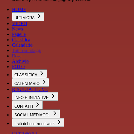
HOME
ULTIM'ORA
VIDEO
News
Pagelle
Classifica
Calendario
Tutti i sondaggi
Rosa
Archivio
FOTO
CLASSIFICA
CALENDARIO
RISULTATI LIVE
INFO E INIZIATIVE
CONTATTI
SOCIAL MEDIAGOL
I siti del nostro network