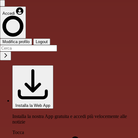
Accedi
Modifica profilo
Logout
Installa la Web App
Installa la nostra App gratuita e accedi più velocemente alle
notizie
Tocca