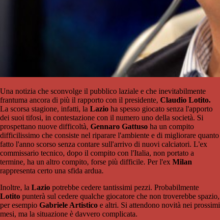
Una notizia che sconvolge il pubblico laziale e che inevitabilmente
frantuma ancora di più il rapporto con il presidente,
Claudio Lotito.
La scorsa stagione, infatti, la
Lazio
ha spesso giocato senza l'apporto
dei suoi tifosi, in contestazione con il numero uno della società. Si
prospettano nuove difficoltà,
Gennaro Gattuso
ha un compito
difficilissimo che consiste nel riparare l'ambiente e di migliorare quanto
fatto l'anno scorso senza contare sull'arrivo di nuovi calciatori. L'ex
commissario tecnico, dopo il compito con l'Italia, non portato a
termine, ha un altro compito, forse più difficile. Per l'ex
Milan
rappresenta certo una sfida ardua.
Inoltre, la
Lazio
potrebbe cedere tantissimi pezzi. Probabilmente
Lotito
punterà sul cedere qualche giocatore che non troverebbe spazio,
per esempio
Gabriele Artistico
e altri. Si attendono novità nei prossimi
mesi, ma la situazione è davvero complicata.