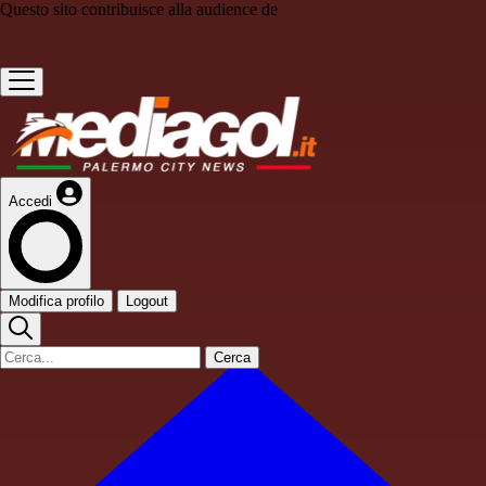
Questo sito contribuisce alla audience de
Accedi
Modifica profilo
Logout
Cerca