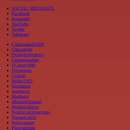
SOCIAL MEDIAGOL
Facebook
Instagram
YouTube
Twitter
Telegram
Calcionapoli1926
Cittaceleste
Derbyderbyderby
Fantamagazine
FCInter1908
Forzaroma
Golssip
Hellas1903
Ilmilanista
Juvenews
Mediagol
Milanistichannel
Mondoudinese
Notiziecalciomercato
Numericalcio
Padovasport
Pianetamilan