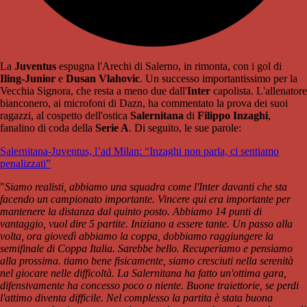
La
Juventus
espugna l'Arechi di Salerno, in rimonta, con i gol di
Iling-Junior
e
Dusan Vlahovic
. Un successo importantissimo per la
Vecchia Signora, che resta a meno due dall'
Inter
capolista. L'allenatore
bianconero, ai microfoni di Dazn, ha commentato la prova dei suoi
ragazzi, al cospetto dell'ostica
Salernitana
di
Filippo
Inzaghi
,
fanalino di coda della
Serie A
. Di seguito, le sue parole:
Salernitana-Juventus, l’ad Milan: “Inzaghi non parla, ci sentiamo
penalizzati”
"
Siamo realisti, abbiamo una squadra come l'Inter davanti che sta
facendo un campionato importante. Vincere qui era importante per
mantenere la distanza dal quinto posto. Abbiamo 14 punti di
vantaggio, vuol dire 5 partite. Iniziano a essere tante. Un passo alla
volta, ora giovedì abbiamo la coppa, dobbiamo raggiungere la
semifinale di Coppa Italia. Sarebbe bello. Recuperiamo e pensiamo
alla prossima. tiamo bene fisicamente, siamo cresciuti nella serenità
nel giocare nelle difficoltà. La Salernitana ha fatto un'ottima gara,
difensivamente ha concesso poco o niente. Buone traiettorie, se perdi
l'attimo diventa difficile. Nel complesso la partita è stata buona