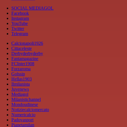
SOCIAL MEDIAGOL
Facebook
Instagram
YouTube
Twitter
Telegram
Calcionapoli1926
Cittaceleste
Derbyderbyderby
Fantamagazine
FCInter1908
Forzaroma
Golssip
Hellas1903
Ilmilanista
Juvenews
Mediagol
Milanistichannel
Mondoudinese
Notiziecalciomercato
Numericalcio
Padovasport
Pianetamilan