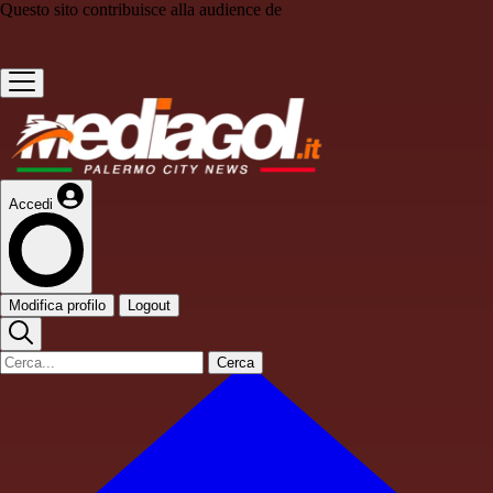
Questo sito contribuisce alla audience de
Accedi
Modifica profilo
Logout
Cerca