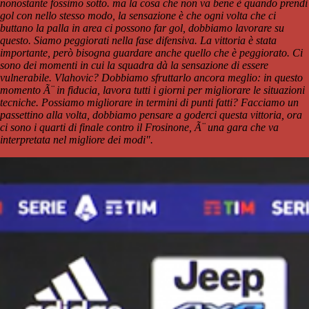
nonostante fossimo sotto. ma la cosa che non va bene è quando prendi
gol con nello stesso modo, la sensazione è che ogni volta che ci
buttano la palla in area ci possono far gol, dobbiamo lavorare su
questo. Siamo peggiorati nella fase difensiva. La vittoria è stata
importante, però bisogna guardare anche quello che è peggiorato. Ci
sono dei momenti in cui la squadra dà la sensazione di essere
vulnerabile. Vlahovic? Dobbiamo sfruttarlo ancora meglio: in questo
momento Ã¨ in fiducia, lavora tutti i giorni per migliorare le situazioni
tecniche. Possiamo migliorare in termini di punti fatti? Facciamo un
passettino alla volta, dobbiamo pensare a goderci questa vittoria, ora
ci sono i quarti di finale contro il Frosinone, Ã¨ una gara che va
interpretata nel migliore dei modi".