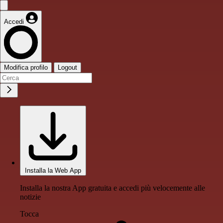
Accedi
Modifica profilo
Logout
Installa la Web App
Installa la nostra App gratuita e accedi più velocemente alle
notizie
Tocca