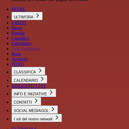
HOME
ULTIM'ORA
VIDEO
News
Pagelle
Classifica
Calendario
Tutti i sondaggi
Rosa
Archivio
FOTO
CLASSIFICA
CALENDARIO
RISULTATI LIVE
INFO E INIZIATIVE
CONTATTI
SOCIAL MEDIAGOL
I siti del nostro network