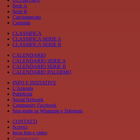
ULTIM'ORA
Serie A
Serie B
Calciomercato
Curiosità
CLASSIFICA
CLASSIFICA SERIE A
CLASSIFICA SERIE B
CALENDARIO
CALENDARIO SERIE A
CALENDARIO SERIE B
CALENDARIO PALERMO
INFO E INIZIATIVE
L'Azienda
Pubblicità
Social Network
Community Facebook
Sms gratis su Whatsapp e Telegram
CONTATTI
Scrivici
Invia foto e video
Commerciale