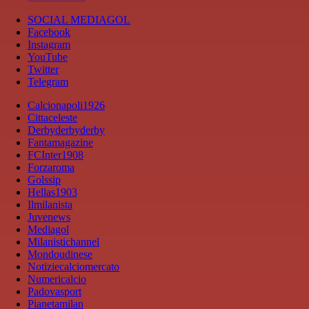
SOCIAL MEDIAGOL
Facebook
Instagram
YouTube
Twitter
Telegram
Calcionapoli1926
Cittaceleste
Derbyderbyderby
Fantamagazine
FCInter1908
Forzaroma
Golssip
Hellas1903
Ilmilanista
Juvenews
Mediagol
Milanistichannel
Mondoudinese
Notiziecalciomercato
Numericalcio
Padovasport
Pianetamilan