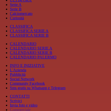
ULTIM'ORA
Serie A
Serie B
Calciomercato
Curiosità
CLASSIFICA
CLASSIFICA SERIE A
CLASSIFICA SERIE B
CALENDARIO
CALENDARIO SERIE A
CALENDARIO SERIE B
CALENDARIO PALERMO
INFO E INIZIATIVE
L'Azienda
Pubblicità
Social Network
Community Facebook
Sms gratis su Whatsapp e Telegram
CONTATTI
Scrivici
Invia foto e video
Commerciale