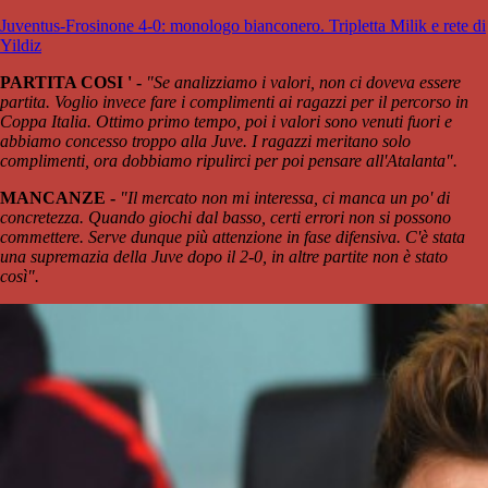
Juventus-Frosinone 4-0: monologo bianconero. Tripletta Milik e rete di
Yildiz
PARTITA COSI ' -
"Se analizziamo i valori, non ci doveva essere
partita. Voglio invece fare i complimenti ai ragazzi per il percorso in
Coppa Italia. Ottimo primo tempo, poi i valori sono venuti fuori e
abbiamo concesso troppo alla Juve. I ragazzi meritano solo
complimenti, ora dobbiamo ripulirci per poi pensare all'Atalanta".
MANCANZE -
"Il mercato non mi interessa, ci manca un po' di
concretezza. Quando giochi dal basso, certi errori non si possono
commettere. Serve dunque più attenzione in fase difensiva. C'è stata
una supremazia della Juve dopo il 2-0, in altre partite non è stato
così".