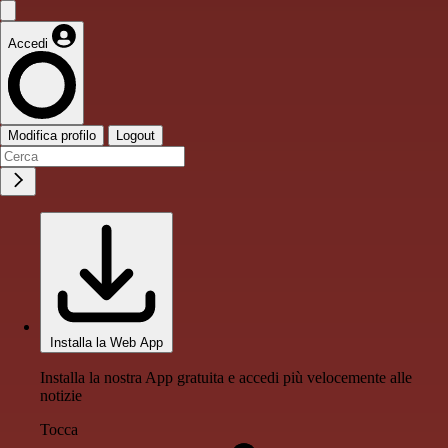
Accedi
Modifica profilo
Logout
Installa la Web App
Installa la nostra App gratuita e accedi più velocemente alle
notizie
Tocca