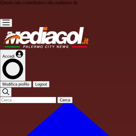
Questo sito contribuisce alla audience de
Accedi
Modifica profilo
Logout
Cerca