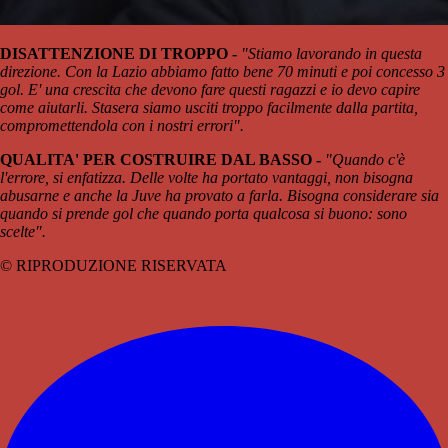
DISATTENZIONE DI TROPPO -
"Stiamo lavorando in questa
direzione. Con la Lazio abbiamo fatto bene 70 minuti e poi concesso 3
gol. E' una crescita che devono fare questi ragazzi e io devo capire
come aiutarli. Stasera siamo usciti troppo facilmente dalla partita,
compromettendola con i nostri errori".
QUALITA' PER COSTRUIRE DAL BASSO -
"Quando c'è
l'errore, si enfatizza. Delle volte ha portato vantaggi, non bisogna
abusarne e anche la Juve ha provato a farla. Bisogna considerare sia
quando si prende gol che quando porta qualcosa si buono: sono
scelte".
© RIPRODUZIONE RISERVATA