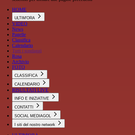
HOME
ULTIM'ORA
VIDEO
News
Pagelle
Classifica
Calendario
Tutti i sondaggi
Rosa
Archivio
FOTO
CLASSIFICA
CALENDARIO
RISULTATI LIVE
INFO E INIZIATIVE
CONTATTI
SOCIAL MEDIAGOL
I siti del nostro network