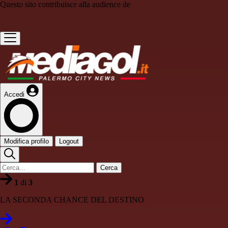
Questo sito contribuisce alla audience de
Accedi
Modifica profilo
Logout
Cerca
1
di
3
LA SECONDA CHANCE DEL DESTINO