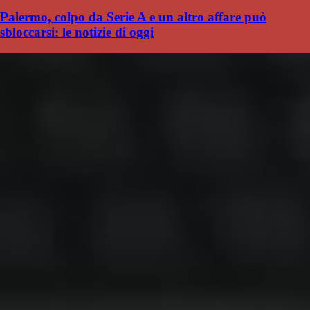
Palermo, colpo da Serie A e un altro affare può
sbloccarsi: le notizie di oggi