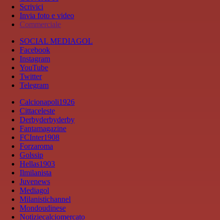
Scrivici
Invia foto e video
Commerciale
SOCIAL MEDIAGOL
Facebook
Instagram
YouTube
Twitter
Telegram
Calcionapoli1926
Cittaceleste
Derbyderbyderby
Fantamagazine
FCInter1908
Forzaroma
Golssip
Hellas1903
Ilmilanista
Juvenews
Mediagol
Milanistichannel
Mondoudinese
Notiziecalciomercato