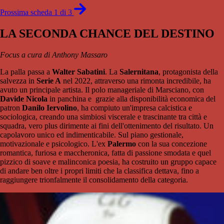
Prossima scheda 1 di 3
LA SECONDA CHANCE DEL DESTINO
Focus a cura di Anthony Massaro
La palla passa a
Walter
Sabatini
. La
Salernitana
, protagonista della
salvezza in
Serie A
nel 2022, attraverso una rimonta incredibile, ha
avuto un principale artista. Il polo manageriale di Marsciano, con
Davide
Nicola
in panchina e grazie alla disponibilità economica del
patron
Danilo Iervolino
, ha compiuto un'impresa calcistica e
sociologica, creando una simbiosi viscerale e trascinante tra città e
squadra, vero plus dirimente ai fini dell'ottenimento del risultato. Un
capolavoro unico ed indimenticabile. Sul piano gestionale,
motivazionale e psicologico. L'ex
Palermo
con la sua concezione
romantica, furiosa e maccheronica, fatta di passione smodata e quel
pizzico di soave e malinconica poesia, ha costruito un gruppo capace
di andare ben oltre i propri limiti che la classifica dettava, fino a
raggiungere trionfalmente il consolidamento della categoria.