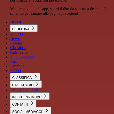
per installare la App sul tuo Iphone.
Mentre navighi nell'app, scorri il dito da sinistra a destra dello
schermo per tornare alle pagine precedenti
HOME
ULTIM'ORA
VIDEO
News
Pagelle
Classifica
Calendario
Tutti i sondaggi
Rosa
Archivio
FOTO
CLASSIFICA
CALENDARIO
RISULTATI LIVE
INFO E INIZIATIVE
CONTATTI
SOCIAL MEDIAGOL