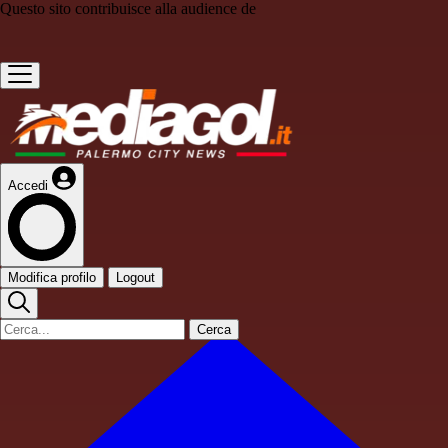
Questo sito contribuisce alla audience de
Accedi
Modifica profilo
Logout
Cerca