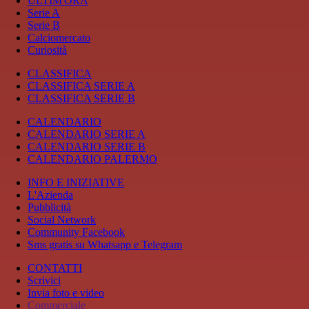
ULTIM'ORA
Serie A
Serie B
Calciomercato
Curiosità
CLASSIFICA
CLASSIFICA SERIE A
CLASSIFICA SERIE B
CALENDARIO
CALENDARIO SERIE A
CALENDARIO SERIE B
CALENDARIO PALERMO
INFO E INIZIATIVE
L'Azienda
Pubblicità
Social Network
Community Facebook
Sms gratis su Whatsapp e Telegram
CONTATTI
Scrivici
Invia foto e video
Commerciale