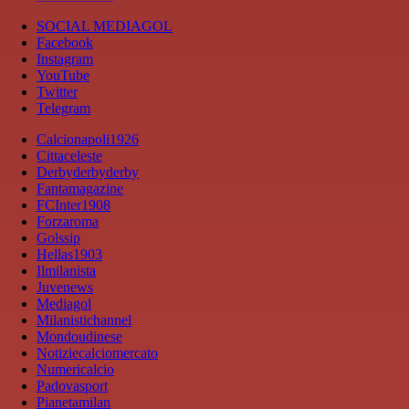
SOCIAL MEDIAGOL
Facebook
Instagram
YouTube
Twitter
Telegram
Calcionapoli1926
Cittaceleste
Derbyderbyderby
Fantamagazine
FCInter1908
Forzaroma
Golssip
Hellas1903
Ilmilanista
Juvenews
Mediagol
Milanistichannel
Mondoudinese
Notiziecalciomercato
Numericalcio
Padovasport
Pianetamilan