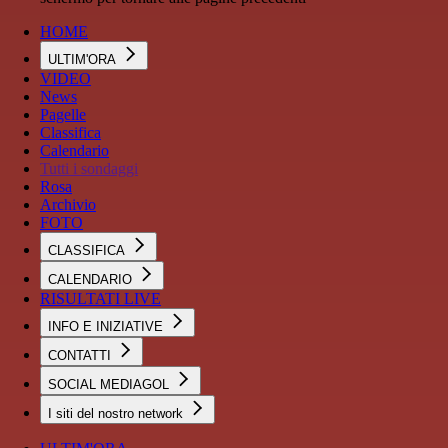
HOME
ULTIM'ORA
VIDEO
News
Pagelle
Classifica
Calendario
Tutti i sondaggi
Rosa
Archivio
FOTO
CLASSIFICA
CALENDARIO
RISULTATI LIVE
INFO E INIZIATIVE
CONTATTI
SOCIAL MEDIAGOL
I siti del nostro network