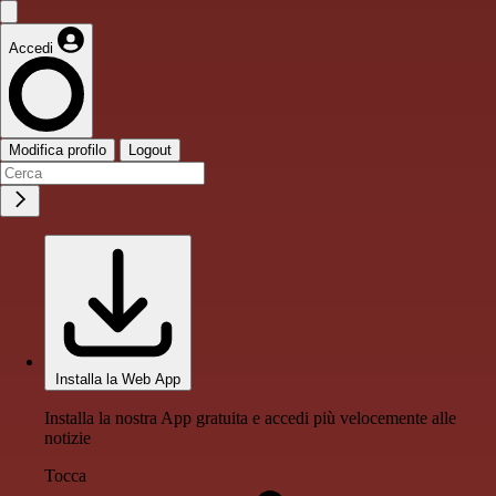
Accedi
Modifica profilo
Logout
Installa la Web App
Installa la nostra App gratuita e accedi più velocemente alle
notizie
Tocca