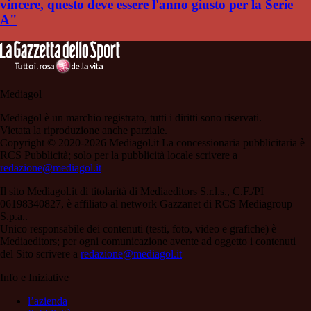
vincere, questo deve essere l'anno giusto per la Serie
A"
Mediagol
Mediagol è un marchio registrato, tutti i diritti sono riservati.
Vietata la riproduzione anche parziale.
Copyright © 2020-2026 Mediagol.it La concessionaria pubblicitaria è
RCS Pubblicità; solo per la pubblicità locale scrivere a
redazione@mediagol.it
Il sito Mediagol.it di titolarità di Mediaeditors S.r.l.s., C.F./PI
06198340827, è affiliato al network Gazzanet di RCS Mediagroup
S.p.a..
Unico responsabile dei contenuti (testi, foto, video e grafiche) è
Mediaeditors; per ogni comunicazione avente ad oggetto i contenuti
del Sito scrivere a
redazione@mediagol.it
Info e Iniziative
l’azienda