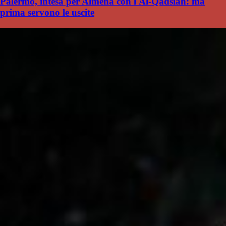
Palermo, intesa per Almena con l'Al-Qadsiah: ma
prima servono le uscite