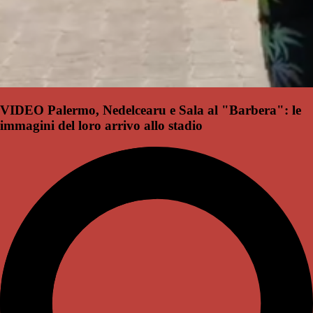
VIDEO Palermo, Nedelcearu e Sala al "Barbera": le
immagini del loro arrivo allo stadio