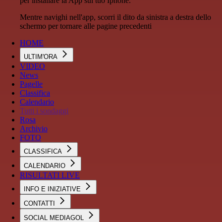
per installare la App sul tuo Iphone.
Mentre navighi nell'app, scorri il dito da sinistra a destra dello
schermo per tornare alle pagine precedenti
HOME
ULTIM'ORA
VIDEO
News
Pagelle
Classifica
Calendario
Tutti i sondaggi
Rosa
Archivio
FOTO
CLASSIFICA
CALENDARIO
RISULTATI LIVE
INFO E INIZIATIVE
CONTATTI
SOCIAL MEDIAGOL