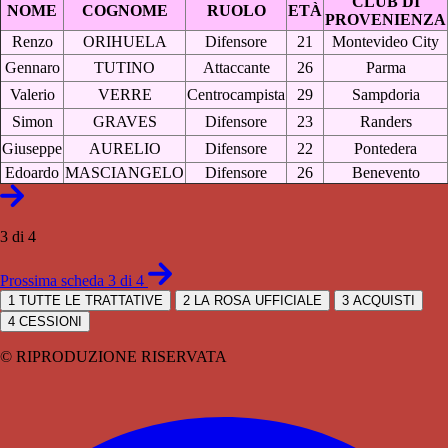
CLUB DI
NOME
COGNOME
RUOLO
ETÀ
PROVENIENZA
Renzo
ORIHUELA
Difensore
21
Montevideo City
Gennaro
TUTINO
Attaccante
26
Parma
Valerio
VERRE
Centrocampista
29
Sampdoria
Simon
GRAVES
Difensore
23
Randers
Giuseppe
AURELIO
Difensore
22
Pontedera
Edoardo
MASCIANGELO
Difensore
26
Benevento
3 di 4
Prossima scheda 3 di 4
1
TUTTE LE TRATTATIVE
2
LA ROSA UFFICIALE
3
ACQUISTI
4
CESSIONI
© RIPRODUZIONE RISERVATA