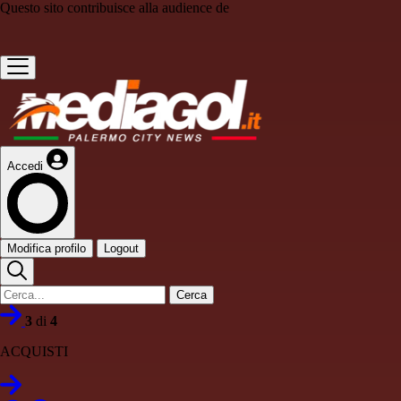
Questo sito contribuisce alla audience de
Accedi
Modifica profilo
Logout
Cerca
3
di
4
ACQUISTI