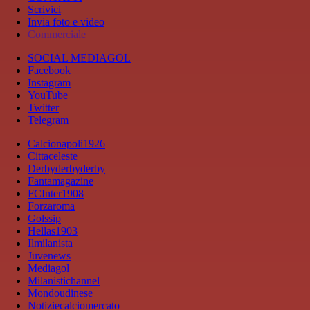
Scrivici
Invia foto e video
Commerciale
SOCIAL MEDIAGOL
Facebook
Instagram
YouTube
Twitter
Telegram
Calcionapoli1926
Cittaceleste
Derbyderbyderby
Fantamagazine
FCInter1908
Forzaroma
Golssip
Hellas1903
Ilmilanista
Juvenews
Mediagol
Milanistichannel
Mondoudinese
Notiziecalciomercato