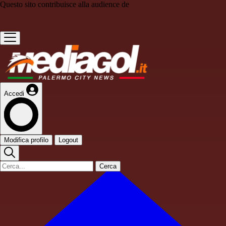
Questo sito contribuisce alla audience de
Accedi
Modifica profilo
Logout
Cerca