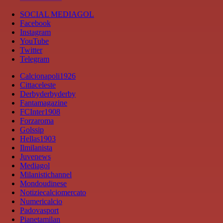
SOCIAL MEDIAGOL
Facebook
Instagram
YouTube
Twitter
Telegram
Calcionapoli1926
Cittaceleste
Derbyderbyderby
Fantamagazine
FCInter1908
Forzaroma
Golssip
Hellas1903
Ilmilanista
Juvenews
Mediagol
Milanistichannel
Mondoudinese
Notiziecalciomercato
Numericalcio
Padovasport
Pianetamilan