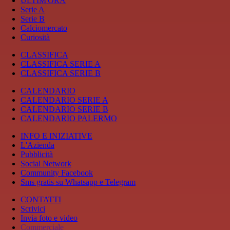
ULTIM'ORA
Serie A
Serie B
Calciomercato
Curiosità
CLASSIFICA
CLASSIFICA SERIE A
CLASSIFICA SERIE B
CALENDARIO
CALENDARIO SERIE A
CALENDARIO SERIE B
CALENDARIO PALERMO
INFO E INIZIATIVE
L'Azienda
Pubblicità
Social Network
Community Facebook
Sms gratis su Whatsapp e Telegram
CONTATTI
Scrivici
Invia foto e video
Commerciale