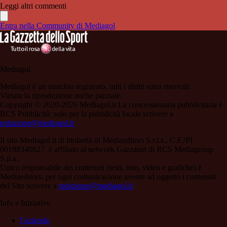
Leggi altri commenti
Entra nella Community di Mediagol
Mediagol
Mediagol è un marchio registrato, tutti i diritti sono riservati.
Vietata la riproduzione anche parziale.
Copyright © 2020-2026 Mediagol.it La concessionaria pubblicitaria è
RCS Pubblicità; solo per la pubblicità locale scrivere a
redazione@mediagol.it
Il sito Mediagol.it di titolarità di Mediaeditors S.r.l.s., C.F./PI
06198340827, è affiliato al network Gazzanet di RCS Mediagroup
S.p.a..
Unico responsabile dei contenuti (testi, foto, video e grafiche) è
Mediaeditors; per ogni comunicazione avente ad oggetto i contenuti
del Sito scrivere a
redazione@mediagol.it
Info e Iniziative
l’azienda