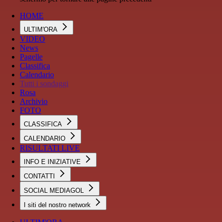
HOME
ULTIM'ORA
VIDEO
News
Pagelle
Classifica
Calendario
Tutti i sondaggi
Rosa
Archivio
FOTO
CLASSIFICA
CALENDARIO
RISULTATI LIVE
INFO E INIZIATIVE
CONTATTI
SOCIAL MEDIAGOL
I siti del nostro network