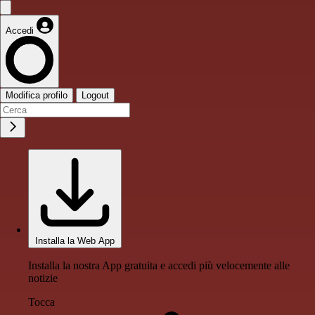
Accedi
Modifica profilo
Logout
Installa la Web App
Installa la nostra App gratuita e accedi più velocemente alle
notizie
Tocca