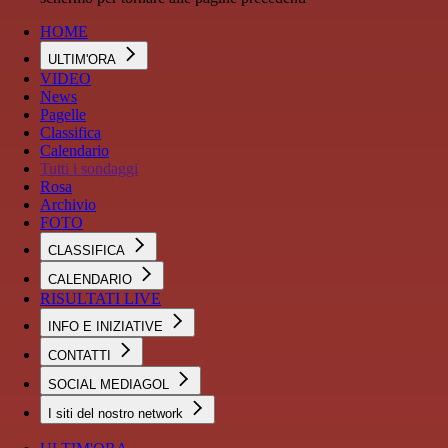
HOME
ULTIM'ORA
VIDEO
News
Pagelle
Classifica
Calendario
Tutti i sondaggi
Rosa
Archivio
FOTO
CLASSIFICA
CALENDARIO
RISULTATI LIVE
INFO E INIZIATIVE
CONTATTI
SOCIAL MEDIAGOL
I siti del nostro network