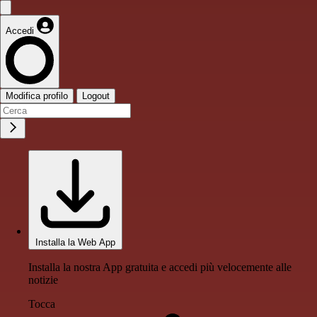
Accedi
Modifica profilo
Logout
Installa la Web App
Installa la nostra App gratuita e accedi più velocemente alle
notizie
Tocca