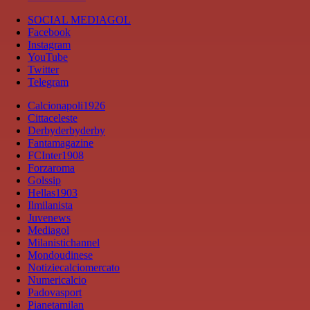
SOCIAL MEDIAGOL
Facebook
Instagram
YouTube
Twitter
Telegram
Calcionapoli1926
Cittaceleste
Derbyderbyderby
Fantamagazine
FCInter1908
Forzaroma
Golssip
Hellas1903
Ilmilanista
Juvenews
Mediagol
Milanistichannel
Mondoudinese
Notiziecalciomercato
Numericalcio
Padovasport
Pianetamilan