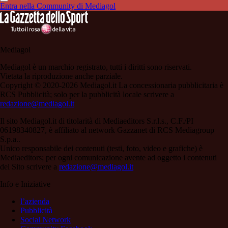
Entra nella Community di Mediagol
Mediagol
Mediagol è un marchio registrato, tutti i diritti sono riservati.
Vietata la riproduzione anche parziale.
Copyright © 2020-2026 Mediagol.it La concessionaria pubblicitaria è
RCS Pubblicità; solo per la pubblicità locale scrivere a
redazione@mediagol.it
Il sito Mediagol.it di titolarità di Mediaeditors S.r.l.s., C.F./PI
06198340827, è affiliato al network Gazzanet di RCS Mediagroup
S.p.a..
Unico responsabile dei contenuti (testi, foto, video e grafiche) è
Mediaeditors; per ogni comunicazione avente ad oggetto i contenuti
del Sito scrivere a
redazione@mediagol.it
Info e Iniziative
l’azienda
Pubblicità
Social Network