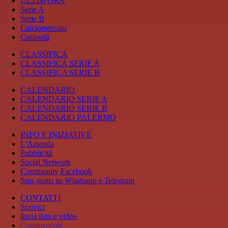
ULTIM'ORA
Serie A
Serie B
Calciomercato
Curiosità
CLASSIFICA
CLASSIFICA SERIE A
CLASSIFICA SERIE B
CALENDARIO
CALENDARIO SERIE A
CALENDARIO SERIE B
CALENDARIO PALERMO
INFO E INIZIATIVE
L'Azienda
Pubblicità
Social Network
Community Facebook
Sms gratis su Whatsapp e Telegram
CONTATTI
Scrivici
Invia foto e video
Commerciale