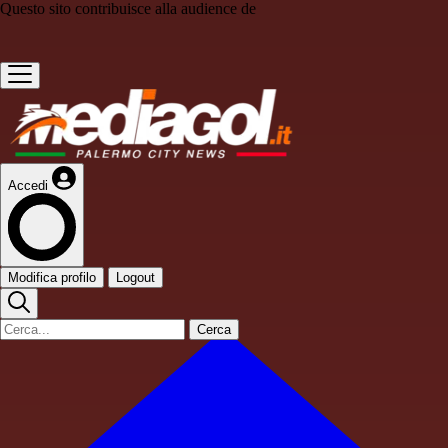
Questo sito contribuisce alla audience de
Accedi
Modifica profilo
Logout
Cerca