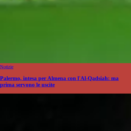
Notizie
Palermo, intesa per Almena con l'Al-Qadsiah: ma
prima servono le uscite