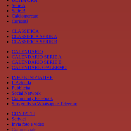
ULTIM'ORA
Serie A
Serie B
Calciomercato
Curiosità
CLASSIFICA
CLASSIFICA SERIE A
CLASSIFICA SERIE B
CALENDARIO
CALENDARIO SERIE A
CALENDARIO SERIE B
CALENDARIO PALERMO
INFO E INIZIATIVE
L'Azienda
Pubblicità
Social Network
Community Facebook
Sms gratis su Whatsapp e Telegram
CONTATTI
Scrivici
Invia foto e video
Commerciale