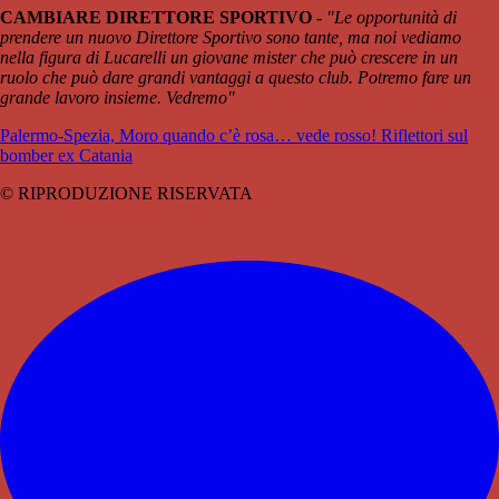
CAMBIARE DIRETTORE SPORTIVO -
"Le opportunità di
prendere un nuovo Direttore Sportivo sono tante, ma noi vediamo
nella figura di Lucarelli un giovane mister che può crescere in un
ruolo che può dare grandi vantaggi a questo club. Potremo fare un
grande lavoro insieme. Vedremo"
Palermo-Spezia, Moro quando c’è rosa… vede rosso! Riflettori sul
bomber ex Catania
© RIPRODUZIONE RISERVATA