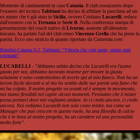
Momento di cambiamenti in casa
Catania
. Il club rossazzurro dopo
l'esonero del tecnico
Tabbiani
ha deciso di affidare la panchina ad un
ex mister che è già stato in
Sicilia
, ovvero Cristiano
Lucarelli
, reduce
dall'esonero con la
Ternana
in
Serie B
. Nella conferenza stampa di
presentazione del coach nativo di
Livorno
, assieme all'allenatore
toscano, ha parlato l'ad del club etneo
Vincenzo Grella
che ha preso la
parola. Ecco uno stralcio di quanto riportato da
Catanista.com
:
Brindisi-Catania 0-2, Tabbiani: “Vittoria che vale tanto, siamo stati
compatti”
LUCARELLI -
"Abbiamo subito deciso che Lucarelli era l'uomo
giusto per noi, abbiamo lavorato insieme per trovare la giusta
soluzione e sono contentissimo di averlo qui al mio fianco. Non ha un
lavoro facile davanti a sè ma ho sentito dalle sue parole una fame che
mi ha colpito. Il nostro progetto va avanti ed è sempre in movimento,
noi siamo flessibili nel capire alcuni momenti. Pensiamo che il mister
possa portarci dove noi vogliamo andare. Io ci credo ancora, ci credo
ancora. Noi vediamo Lucarelli non solo come mister, ma come un
Manager che può crescere in questo ruolo, ha una filosofia di calcio
che è in linea al nostro progetto, ha un carattere ed una personalità
molto forte".