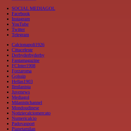
SOCIAL MEDIAGOL
Facebook
Instagram
YouTube
Twitter
Telegram
Calcionapoli1926
Cittaceleste
Derbyderbyderby
Fantamagazine
FCInter1908
Forzaroma
Golssip
Hellas1903
Ilmilanista
Juvenews
Mediagol
Milanistichannel
Mondoudinese
Notiziecalciomercato
Numericalcio
Padovasport
Pianetamilan