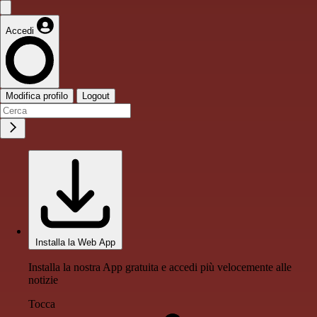
Accedi
Modifica profilo
Logout
Installa la Web App
Installa la nostra App gratuita e accedi più velocemente alle
notizie
Tocca