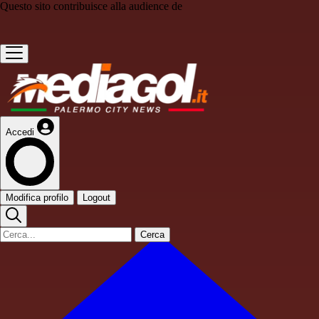
Questo sito contribuisce alla audience de
Accedi
Modifica profilo
Logout
Cerca