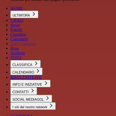
HOME
ULTIM'ORA
VIDEO
News
Pagelle
Classifica
Calendario
Tutti i sondaggi
Rosa
Archivio
FOTO
CLASSIFICA
CALENDARIO
RISULTATI LIVE
INFO E INIZIATIVE
CONTATTI
SOCIAL MEDIAGOL
I siti del nostro network