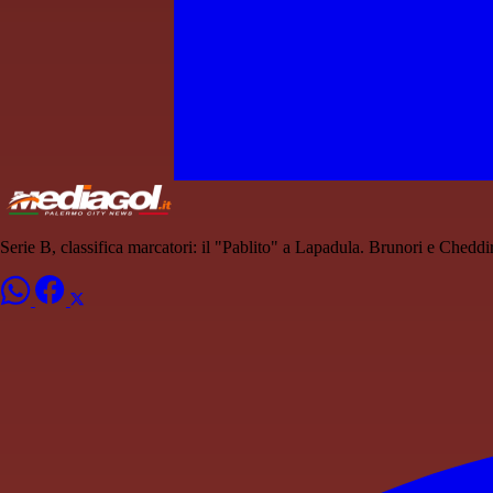
Serie B, classifica marcatori: il "Pablito" a Lapadula. Brunori e Cheddi