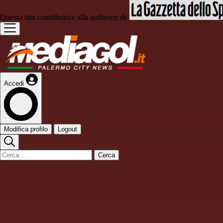
Questo sito contribuisce alla audience de
Accedi
Modifica profilo
Logout
Cerca