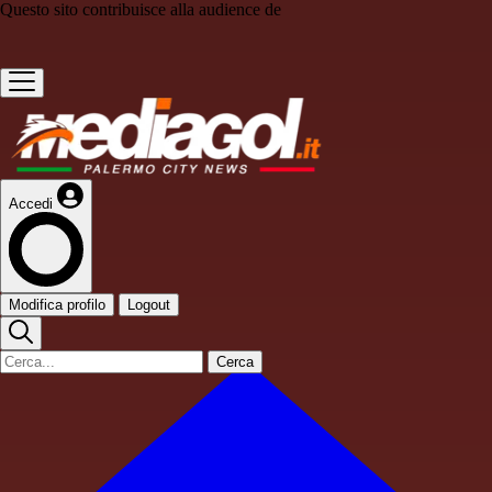
Questo sito contribuisce alla audience de
Accedi
Modifica profilo
Logout
Cerca