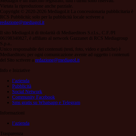
Mediagol è un marchio registrato, tutti i diritti sono riservati.
Vietata la riproduzione anche parziale.
Copyright © 2020-2026 Mediagol.it La concessionaria pubblicitaria è
RCS Pubblicità; solo per la pubblicità locale scrivere a
redazione@mediagol.it
Il sito Mediagol.it di titolarità di Mediaeditors S.r.l.s., C.F./PI
06198340827, è affiliato al network Gazzanet di RCS Mediagroup
S.p.a..
Unico responsabile dei contenuti (testi, foto, video e grafiche) è
Mediaeditors; per ogni comunicazione avente ad oggetto i contenuti
del Sito scrivere a
redazione@mediagol.it
Info e Iniziative
l’azienda
Pubblicità
Social Network
Community Facebook
Sms gratis su Whatsapp e Telegram
Informazioni
l’azienda
Trasparenza