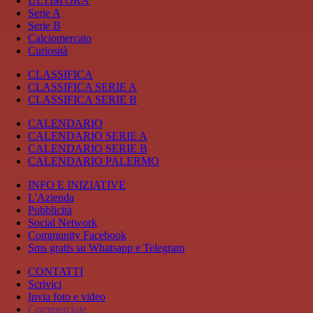
ULTIM'ORA
Serie A
Serie B
Calciomercato
Curiosità
CLASSIFICA
CLASSIFICA SERIE A
CLASSIFICA SERIE B
CALENDARIO
CALENDARIO SERIE A
CALENDARIO SERIE B
CALENDARIO PALERMO
INFO E INIZIATIVE
L'Azienda
Pubblicità
Social Network
Community Facebook
Sms gratis su Whatsapp e Telegram
CONTATTI
Scrivici
Invia foto e video
Commerciale