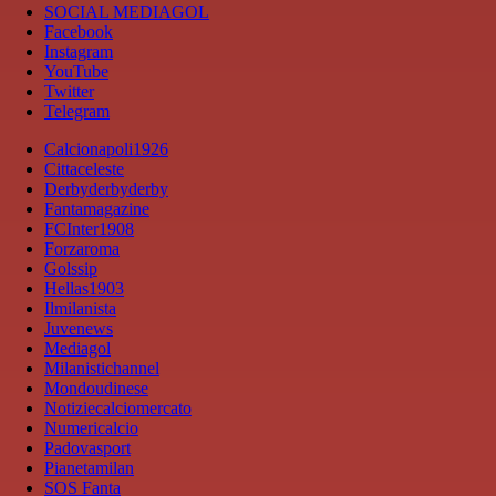
SOCIAL MEDIAGOL
Facebook
Instagram
YouTube
Twitter
Telegram
Calcionapoli1926
Cittaceleste
Derbyderbyderby
Fantamagazine
FCInter1908
Forzaroma
Golssip
Hellas1903
Ilmilanista
Juvenews
Mediagol
Milanistichannel
Mondoudinese
Notiziecalciomercato
Numericalcio
Padovasport
Pianetamilan
SOS Fanta