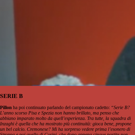
SERIE B
Pillon
ha poi continuato parlando del campionato cadetto:
“Serie B?
L’anno scorso Pisa e Spezia non hanno brillato, ma penso che
abbiano imparato molto da quell’esperienza. Tra tutte, la squadra di
Inzaghi è quella che ha mostrato più continuità: gioca bene, propone
un bel calcio. Cremonese? Mi ha sorpreso vedere prima l’esonero di
Stroppa e poi quello di Corini, che dopo appena cinque partite non