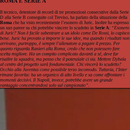
ROMA E SERIE A
Il tecnico, detentore di record di tre promozioni consecutive dalla Serie
D alla Serie B conseguite col Treviso, ha parlato della situazione della
Roma
che ha visto recentemente l’esonero di Juric. Inoltre ha espresso
un suo parere su chi potrebbe vincere lo scudetto in
Serie A
:
“Esonero
di Juric? Non è facile subentrare a un idolo come De Rossi, lo capisco
bene. Juric ha provato a imporre le sue idee, ma quando i risultati non
arrivano, purtroppo, è sempre l’allenatore a pagare il prezzo. Per
quanto riguarda Ranieri alla Roma, credo che non potessero fare
scelta migliore. Ha un compito complicato davanti a sé, deve far
risalire la squadra, ma penso che il potenziale ci sia. Mettere Dybala
al centro del progetto sarà fondamentale. Chi vincerà lo scudetto?
Occhio alla Juventus come possibile terzo incomodo. Tuttavia, l’Inter
rimane favorita: ha un organico di alto livello e sa come affrontare i
momenti decisivi. Il Napoli, invece, potrebbe avere un grande
vantaggio concentrandosi solo sul campionato”.