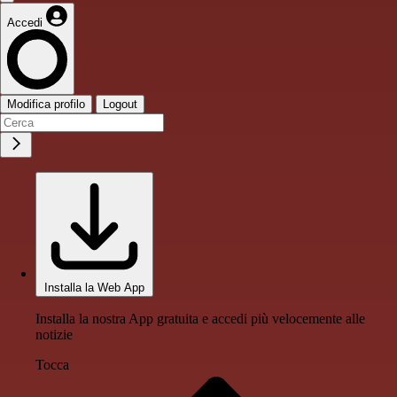
Accedi
Modifica profilo
Logout
Installa la Web App
Installa la nostra App gratuita e accedi più velocemente alle
notizie
Tocca