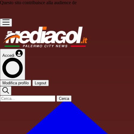
Questo sito contribuisce alla audience de
Accedi
Modifica profilo
Logout
Cerca