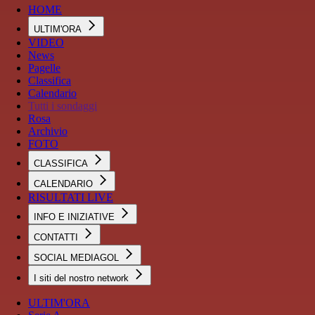
HOME
ULTIM'ORA
VIDEO
News
Pagelle
Classifica
Calendario
Tutti i sondaggi
Rosa
Archivio
FOTO
CLASSIFICA
CALENDARIO
RISULTATI LIVE
INFO E INIZIATIVE
CONTATTI
SOCIAL MEDIAGOL
I siti del nostro network
ULTIM'ORA