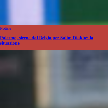
Notizie
Palermo, sirene dal Belgio per Salim Diakité: la
situazione