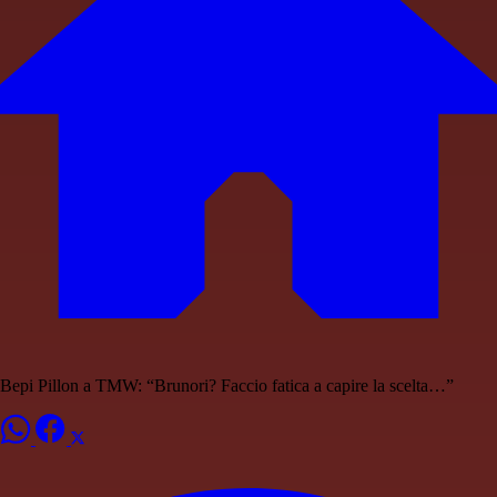
Bepi Pillon a TMW: “Brunori? Faccio fatica a capire la scelta…”