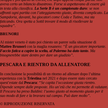
aveva certo un bilancio disastroso. Forse si aspettavano di essere già
in testa alla classifica.
La Serie B è un campionato duro
: se non
affronti ogni partita con l’atteggiamento giusto, diventa complicato. La
Sampdoria, davanti, ha giocatori come Coda e Tutino, ma sta
faticando. Ora spetta a Sottil trovare il modo di risollevare la
squadra”.
BRUNORI
Al mister veneto è stato poi chiesto un parere sulla situazione di
Matteo Brunori
con la maglia rosanero:
“È un giocatore importante.
Faccio fatica a capire la scelta, al Palermo ha dato tanto
. Ma
bisognerebbe stare dentro per dare un giudizio”.
PESCARA E RIENTRO DA ALLENATORE
In conclusione la possibilità di un ritorno ad allenare dopo l’ultima
esperienza con la
Triestina
nel 2021 e dopo essere stato cercato
quest’estate dal
Pescara
:
“Se capita l’occasione giusta rientro.
Dipende sempre dalle proposte. Ho un’età che mi permette di valutare.
Il Pescara ha preso Baldini: l’uomo giusto al momento giusto per il
suo modo di fare e la bravura sul campo. Può dare molto”.
© RIPRODUZIONE RISERVATA