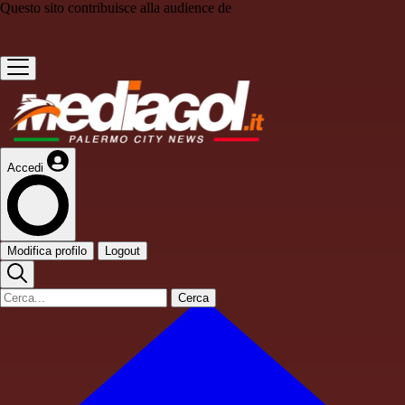
Questo sito contribuisce alla audience de
Accedi
Modifica profilo
Logout
Cerca