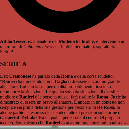
Attilio Tesser
, ex allenatore del
Modena
tra le altre, è intervenuto ai
microfoni di "
tuttomercatoweb
". Tanti temi dibattuti, soprattutto la
Serie B.
SERIE A
L'ex
Cremonese
ha parlato della
Roma
e della corsa scudetto:
"
Ranieri
ha dimostrato con il
Cagliari
di essere ancora un grande
allenatore. Lui con la sua personalità probabilmente riuscirà a
ricomporre la situazione. Le qualità sono da situazione di classifica
migliore e
Ranieri
è la persona giusta, farà risalire la
Roma
.
Juric
ha
dimostrato di essere un bravo allenatore. È andato in un contesto non
semplice sia prima della sua gestione per l’esonero di
De Rossi.
In
alcune partite ha espresso le sue idee fatte di pressioni sulle orme di
Gasperini
.
Dybala
? Ha le qualità per essere al centro del progetto
tecnico, Sono sicuro che
Ranieri
avrà avuto rassicurazioni in tal senso.