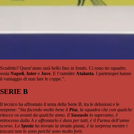
Scudetto? Quest’anno sarà bello fino in fondo. Ci sono tre squadre,
ossia
Napoli
,
Inter
e
Juve
. E l’outsider
Atalanta
. I partenopei hanno
il vantaggio di non fare le coppe.".
SERIE B
Il tecnico ha affrontato il tema della Serie B, tra le delusioni e le
sorprese: "
Sta facendo molto bene il
Pisa
, la squadra che con qualche
ritocco va avanti da qualche anno. Il
Sassuolo
lo sapevamo, è
retrocesso dalla A e affrontarlo è dura per tutti, è il Parma dell’anno
scorso. Lo
Spezia
ha trovato la strada giusta, è la sorpresa mentre i
toscani non lo sono perchè sono molto forti.