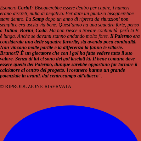
Esonero
Corini
? Bisognerebbe essere dentro per capire, i numeri
erano discreti, nulla di negativo. Per dare un giudizio bisognerebbe
stare dentro. La
Samp
dopo un anno di ripresa da situazioni non
semplice era uscita via bene. Quest’anno ha una squadra forte, penso
a
Tutino
,
Borini
,
Coda
. Ma non riesce a trovare continuità, però la B
è lunga. Anche se davanti stanno andando molto forte.
Il Palermo era
considerata una delle squadre favorite, sta avendo poca continuità.
Non vincono molte partite e la differenza la fanno le vittorie.
Brunori? È un giocatore che con i gol ha fatto vedere tutto il suo
valore. Senza di lui ci sono dei gol lasciati là. Il bene comune deve
essere quello del Palermo, dunque sarebbe opportuno far tornare il
calciatore al centro del progetto. i rosanero hanno un grande
potenziale in avanti, dal centrocampo all’attacco
".
© RIPRODUZIONE RISERVATA