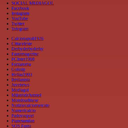
SOCIAL MEDIAGOL
Facebook
Instagram
YouTube
Twitter
Telegram
Calcionapoli1926
Cittaceleste
Derbyderbyderby
Fantamagazine
FCInter1908
Forzaroma
Golssip
Hellas1903
Ilmilanista
Juvenews
Mediagol
Milanistichannel
Mondoudinese
Notiziecalciomercato
Numericalcio
Padovasport
Pianetamilan
SOS Fanta