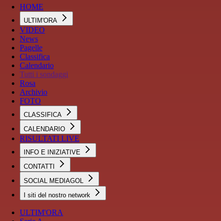
HOME
ULTIM'ORA
VIDEO
News
Pagelle
Classifica
Calendario
Tutti i sondaggi
Rosa
Archivio
FOTO
CLASSIFICA
CALENDARIO
RISULTATI LIVE
INFO E INIZIATIVE
CONTATTI
SOCIAL MEDIAGOL
I siti del nostro network
ULTIM'ORA