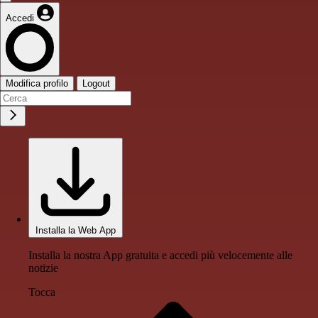
Accedi
Modifica profilo
Logout
Installa la Web App
Installa la nostra App gratuita e accedi più velocemente alle
notizie
Tocca