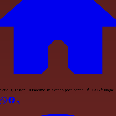
Serie B, Tesser: "Il Palermo sta avendo poca continuità. La B è lunga"