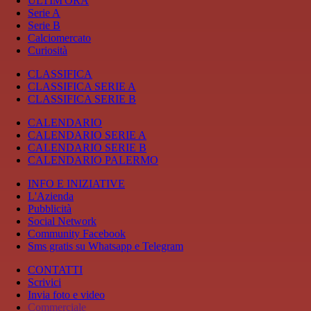
ULTIM'ORA
Serie A
Serie B
Calciomercato
Curiosità
CLASSIFICA
CLASSIFICA SERIE A
CLASSIFICA SERIE B
CALENDARIO
CALENDARIO SERIE A
CALENDARIO SERIE B
CALENDARIO PALERMO
INFO E INIZIATIVE
L'Azienda
Pubblicità
Social Network
Community Facebook
Sms gratis su Whatsapp e Telegram
CONTATTI
Scrivici
Invia foto e video
Commerciale