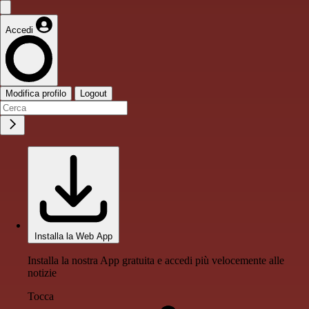
Accedi
Modifica profilo
Logout
Installa la Web App
Installa la nostra App gratuita e accedi più velocemente alle
notizie
Tocca