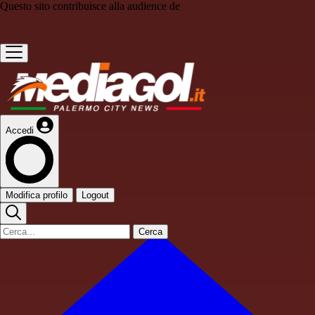
Questo sito contribuisce alla audience de
Accedi
Modifica profilo
Logout
Cerca