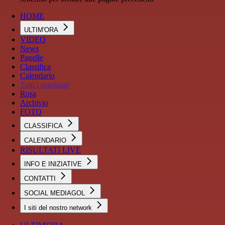
HOME
ULTIM'ORA
VIDEO
News
Pagelle
Classifica
Calendario
Tutti i sondaggi
Rosa
Archivio
FOTO
CLASSIFICA
CALENDARIO
RISULTATI LIVE
INFO E INIZIATIVE
CONTATTI
SOCIAL MEDIAGOL
I siti del nostro network