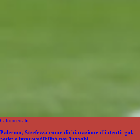
Calciomercato
Palermo, Strefezza come dichiarazione d'intenti: gol,
assist e imprevedibilità per Inzaghi