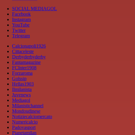
SOCIAL MEDIAGOL
Facebook
Instagram
YouTube
Twitter
Telegram
Calcionapoli1926
Cittaceleste
Derbyderbyderby
Fantamagazine
FCInter1908
Forzaroma
Golssip
Hellas1903
Ilmilanista
Juvenews
Mediagol
Milanistichannel
Mondoudinese
Notiziecalciomercato
Numericalcio
Padovasport
Pianetamilan