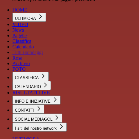
HOME
ULTIM'ORA
VIDEO
News
Pagelle
Classifica
Calendario
Tutti i sondaggi
Rosa
Archivio
FOTO
CLASSIFICA
CALENDARIO
RISULTATI LIVE
INFO E INIZIATIVE
CONTATTI
SOCIAL MEDIAGOL
I siti del nostro network