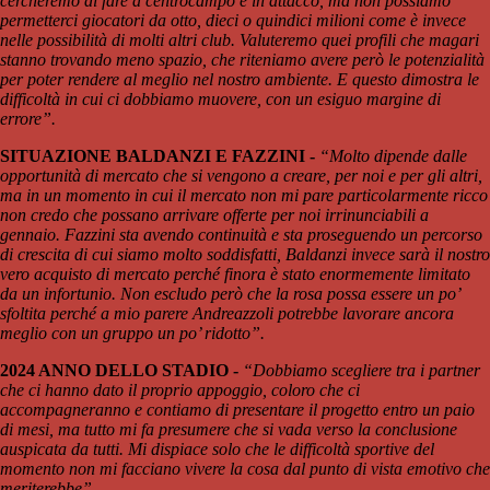
cercheremo di fare a centrocampo e in attacco, ma non possiamo
permetterci giocatori da otto, dieci o quindici milioni come è invece
nelle possibilità di molti altri club. Valuteremo quei profili che magari
stanno trovando meno spazio, che riteniamo avere però le potenzialità
per poter rendere al meglio nel nostro ambiente. E questo dimostra le
difficoltà in cui ci dobbiamo muovere, con un esiguo margine di
errore”.
SITUAZIONE BALDANZI E FAZZINI -
“Molto dipende dalle
opportunità di mercato che si vengono a creare, per noi e per gli altri,
ma in un momento in cui il mercato non mi pare particolarmente ricco
non credo che possano arrivare offerte per noi irrinunciabili a
gennaio. Fazzini sta avendo continuità e sta proseguendo un percorso
di crescita di cui siamo molto soddisfatti, Baldanzi invece sarà il nostro
vero acquisto di mercato perché finora è stato enormemente limitato
da un infortunio. Non escludo però che la rosa possa essere un po’
sfoltita perché a mio parere Andreazzoli potrebbe lavorare ancora
meglio con un gruppo un po’ ridotto”.
2024 ANNO DELLO STADIO -
“Dobbiamo scegliere tra i partner
che ci hanno dato il proprio appoggio, coloro che ci
accompagneranno e contiamo di presentare il progetto entro un paio
di mesi, ma tutto mi fa presumere che si vada verso la conclusione
auspicata da tutti. Mi dispiace solo che le difficoltà sportive del
momento non mi facciano vivere la cosa dal punto di vista emotivo che
meriterebbe”.