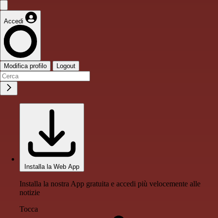
Accedi
Modifica profilo
Logout
Installa la Web App
Installa la nostra App gratuita e accedi più velocemente alle
notizie
Tocca