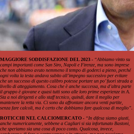
MAGGIORE SODDISFAZIONE DEL 2023 -
“Abbiamo vinto su
campi importanti come San Siro, Napoli e Firenze, ma sono imprese
che non abbiamo avuto nemmeno il tempo di goderci a pieno, perché
ogni volta la testa andava subito all’impegno successivo per evitare
che un successo di questo calibro potesse portare un po’ fuori strada a
livello di atteggiamento. Cosa che è anche successa, ma d’altra parte
il gruppo è giovane e quasi tutti sono alle loro prime esperienze in A.
Sta a noi dirigenti e allo staff tecnico, quindi, dare il meglio per
mantenere la retta via. Ci sono da affrontare ancora venti partite,
senza fare calcoli, ma è certo che dobbiamo fare qualcosa di meglio”.
ROTICCHI NEL CALCIOMERCATO -
“In difesa siamo giusti,
anche numericamente, sebbene a Cagliari si sia infortunato Bastoni,
che speriamo sia una cosa di poco conto. Qualcosa, invece,