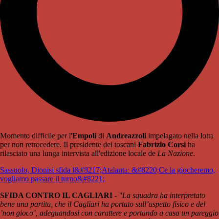
Momento difficile per l'
Empoli
di
Andreazzoli
impelagato nella lotta
per non retrocedere. Il presidente dei toscani
Fabrizio Corsi
ha
rilasciato una lunga intervista all'edizione locale de
La Nazione
.
Sassuolo, Dionisi sfida l&#8217;Atalanta: &#8220;Ce la giocheremo,
vogliamo passare il turno&#8221;
SFIDA CONTRO IL CAGLIARI -
"La squadra ha interpretato
bene una partita, che il Cagliari ha portato sull’aspetto fisico e del
’non gioco’, adeguandosi con carattere e portando a casa un pareggio