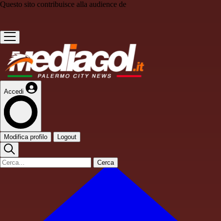
Questo sito contribuisce alla audience de
Accedi
Modifica profilo
Logout
Cerca