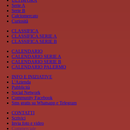
ULTIM'ORA
Serie A
Serie B
Calciomercato
Curiosità
CLASSIFICA
CLASSIFICA SERIE A
CLASSIFICA SERIE B
CALENDARIO
CALENDARIO SERIE A
CALENDARIO SERIE B
CALENDARIO PALERMO
INFO E INIZIATIVE
L'Azienda
Pubblicità
Social Network
Community Facebook
Sms gratis su Whatsapp e Telegram
CONTATTI
Scrivici
Invia foto e video
Commerciale