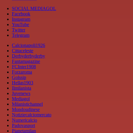
SOCIAL MEDIAGOL
Facebook
Instagram
YouTube
Twitter
Telegram
Calcionapoli1926
Cittaceleste
Derbyderbyderby
Fantamagazine
FCInter1908
Forzaroma
Golssip
Hellas1903
Ilmilanista
Juvenews
Mediagol
Milanistichannel
Mondoudinese
Notiziecalciomercato
Numericalcio
Padovasport
Pianetamilan