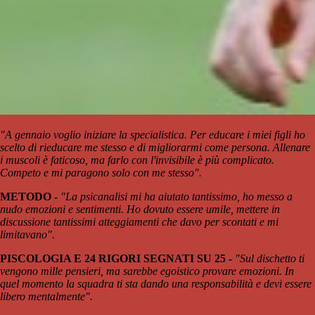
"A gennaio voglio iniziare la specialistica. Per educare i miei figli ho
scelto di rieducare me stesso e di migliorarmi come persona. Allenare
i muscoli è faticoso, ma farlo con l'invisibile è più complicato.
Competo e mi paragono solo con me stesso".
METODO -
"La psicanalisi mi ha aiutato tantissimo, ho messo a
nudo emozioni e sentimenti. Ho dovuto essere umile, mettere in
discussione tantissimi atteggiamenti che davo per scontati e mi
limitavano".
PISCOLOGIA E 24 RIGORI SEGNATI SU 25 -
"Sul dischetto ti
vengono mille pensieri, ma sarebbe egoistico provare emozioni. In
quel momento la squadra ti sta dando una responsabilità e devi essere
libero mentalmente".