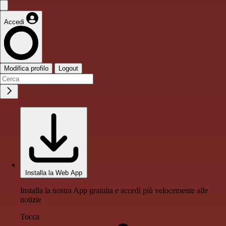
Accedi
Modifica profilo
Logout
Installa la Web App
Installa la nostra App gratuita e accedi più velocemente alle
notizie
Tocca