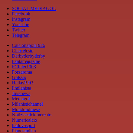
SOCIAL MEDIAGOL
Facebook
Instagram
YouTube
Twitter
Telegram
Calcionapoli1926
Cittaceleste
Derbyderbyderby
Fantamagazine
FCInter1908
Forzaroma
Golssip
Hellas1903
Ilmilanista
Juvenews
Mediagol
Milanistichannel
Mondoudinese
Notiziecalciomercato
Numericalcio
Padovasport
Pianetamilan