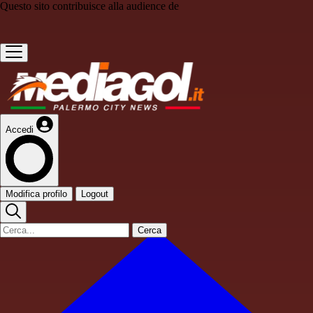
Questo sito contribuisce alla audience de
Accedi
Modifica profilo
Logout
Cerca