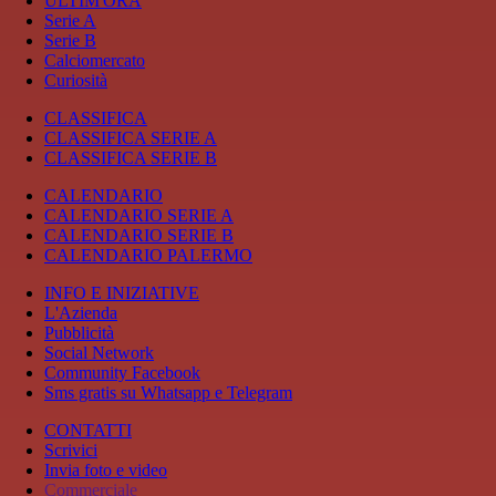
ULTIM'ORA
Serie A
Serie B
Calciomercato
Curiosità
CLASSIFICA
CLASSIFICA SERIE A
CLASSIFICA SERIE B
CALENDARIO
CALENDARIO SERIE A
CALENDARIO SERIE B
CALENDARIO PALERMO
INFO E INIZIATIVE
L'Azienda
Pubblicità
Social Network
Community Facebook
Sms gratis su Whatsapp e Telegram
CONTATTI
Scrivici
Invia foto e video
Commerciale