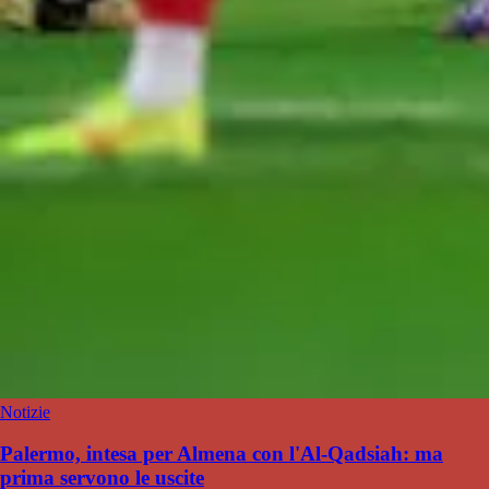
Notizie
Palermo, intesa per Almena con l'Al-Qadsiah: ma
prima servono le uscite