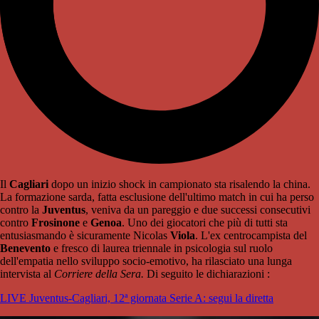
Il
Cagliari
dopo un inizio shock in campionato sta risalendo la china.
La formazione sarda, fatta esclusione dell'ultimo match in cui ha perso
contro la
Juventus
, veniva da un pareggio e due successi consecutivi
contro
Frosinone
e
Genoa
. Uno dei giocatori che più di tutti sta
entusiasmando è sicuramente Nicolas
Viola
. L'ex centrocampista del
Benevento
e fresco di laurea triennale in psicologia sul ruolo
dell'empatia nello sviluppo socio-emotivo, ha rilasciato una lunga
intervista al
Corriere della Sera.
Di seguito le dichiarazioni :
LIVE Juventus-Cagliari, 12ª giornata Serie A: segui la diretta