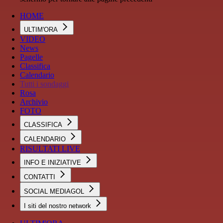
HOME
ULTIM'ORA
VIDEO
News
Pagelle
Classifica
Calendario
Tutti i sondaggi
Rosa
Archivio
FOTO
CLASSIFICA
CALENDARIO
RISULTATI LIVE
INFO E INIZIATIVE
CONTATTI
SOCIAL MEDIAGOL
I siti del nostro network