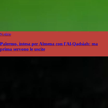
Notizie
Palermo, intesa per Almena con l'Al-Qadsiah: ma
prima servono le uscite