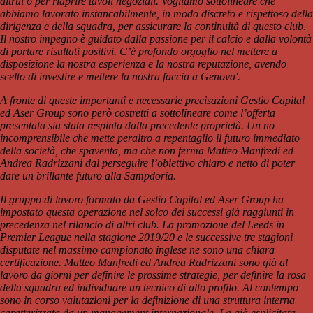
altrui o per riaprire tavoli negoziali. Vogliamo sottolineare che
abbiamo lavorato instancabilmente, in modo discreto e rispettoso della
dirigenza e della squadra, per assicurare la continuità di questo club.
Il nostro impegno è guidato dalla passione per il calcio e dalla volontà
di portare risultati positivi. C’è profondo orgoglio nel mettere a
disposizione la nostra esperienza e la nostra reputazione, avendo
scelto di investire e mettere la nostra faccia a Genova'.
A fronte di queste importanti e necessarie precisazioni Gestio Capital
ed Aser Group sono però costretti a sottolineare come l’offerta
presentata sia stata respinta dalla precedente proprietà. Un no
incomprensibile che mette peraltro a repentaglio il futuro immediato
della società, che spaventa, ma che non ferma Matteo Manfredi ed
Andrea Radrizzani dal perseguire l’obiettivo chiaro e netto di poter
dare un brillante futuro alla Sampdoria.
Il gruppo di lavoro formato da Gestio Capital ed Aser Group ha
impostato questa operazione nel solco dei successi già raggiunti in
precedenza nel rilancio di altri club. La promozione del Leeds in
Premier League nella stagione 2019/20 e le successive tre stagioni
disputate nel massimo campionato inglese ne sono una chiara
certificazione. Matteo Manfredi ed Andrea Radrizzani sono già al
lavoro da giorni per definire le prossime strategie, per definire la rosa
della squadra ed individuare un tecnico di alto profilo. Al contempo
sono in corso valutazioni per la definizione di una struttura interna
caratterizzata da un management internazionale. La già esplicitata