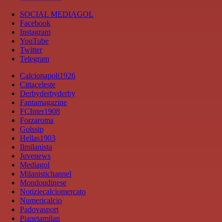
SOCIAL MEDIAGOL
Facebook
Instagram
YouTube
Twitter
Telegram
Calcionapoli1926
Cittaceleste
Derbyderbyderby
Fantamagazine
FCInter1908
Forzaroma
Golssip
Hellas1903
Ilmilanista
Juvenews
Mediagol
Milanistichannel
Mondoudinese
Notiziecalciomercato
Numericalcio
Padovasport
Pianetamilan