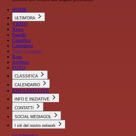
HOME
ULTIM'ORA
VIDEO
News
Pagelle
Classifica
Calendario
Tutti i sondaggi
Rosa
Archivio
FOTO
CLASSIFICA
CALENDARIO
RISULTATI LIVE
INFO E INIZIATIVE
CONTATTI
SOCIAL MEDIAGOL
I siti del nostro network