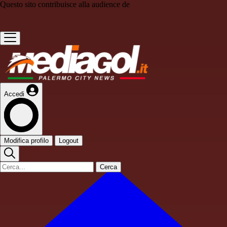
Questo sito contribuisce alla audience de
Accedi
Modifica profilo
Logout
Cerca