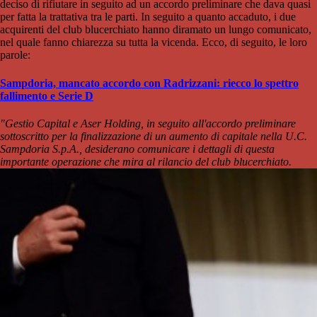
deciso di rifiutare in seguito ad un accordo preliminare che dava quasi
per fatta la trattativa tra le parti. In seguito a quanto accaduto, i due
acquirenti del club blucerchiato hanno diramato un lungo comunicato,
nel quale fanno chiarezza su tutta la vicenda. Ecco, di seguito, le loro
parole:
Sampdoria, mancato accordo con Radrizzani: riecco lo spettro
fallimento e Serie D
"Gestio Capital e Aser Holding, in seguito all'accordo preliminare
sottoscritto per la finalizzazione di un aumento di capitale nella U.C.
Sampdoria S.p.A., desiderano comunicare i dettagli di questa
importante operazione che mira al rilancio del club blucerchiato.