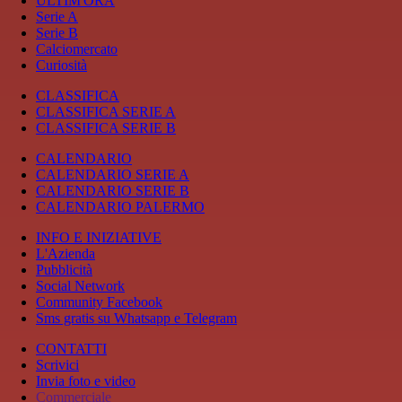
ULTIM'ORA
Serie A
Serie B
Calciomercato
Curiosità
CLASSIFICA
CLASSIFICA SERIE A
CLASSIFICA SERIE B
CALENDARIO
CALENDARIO SERIE A
CALENDARIO SERIE B
CALENDARIO PALERMO
INFO E INIZIATIVE
L'Azienda
Pubblicità
Social Network
Community Facebook
Sms gratis su Whatsapp e Telegram
CONTATTI
Scrivici
Invia foto e video
Commerciale