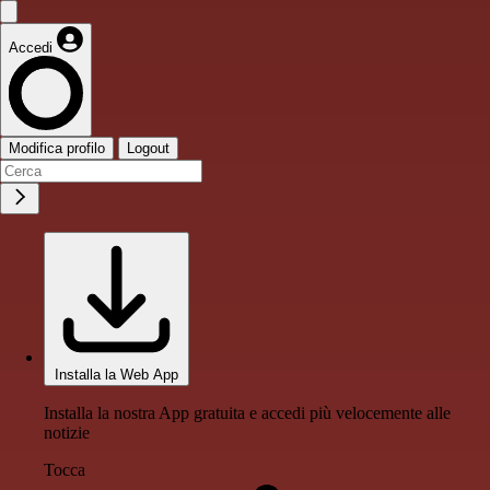
Accedi
Modifica profilo
Logout
Installa la Web App
Installa la nostra App gratuita e accedi più velocemente alle
notizie
Tocca