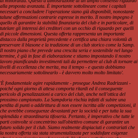
di minoranza. Questo a dimostrazione di un ampio consenso riguardo
alla proposta avanzata. È importante sottolineare come i capitali
necessari a concludere l’operazione siano già disponibili, nonostante
talune affermazioni contrarie espresse in merito. Il nostro impegno è
quello di garantire la stabilità finanziaria del club e in particolare, di
tutelare gli interessi dei creditori con un occhio di riguardo per quelli
di piccole dimensioni. Questa offerta rappresenta un importante
distacco dalla proprietà precedente e certifica una chiara volontà di
preservare il blasone e la tradizione di un club storico come la Samp.
Il nostro piano che prevede una crescita seria e sostenibile nel lungo
termine, è già in fase di elaborazione e stiamo impostando il nostro
lavoro pianificando investimenti tali da permettere al club di tornare ai
livelli di eccellenza che merita, ma il tempo - e questo dobbiamo
necessariamente sottolinearlo - è davvero molto molto limitato'.
'È fondamentale agire rapidamente - prosegue Andrea Radrizzani -
poiché ogni giorno di attesa comporta ritardi ed il conseguente
pericolo di penalizzazioni a carico del club, anche nell’ottica del
prossimo campionato. La Sampdoria rischia infatti di subire una
perdita di punti o addirittura di non essere iscritta alle competizioni, il
che avrebbe conseguenze devastanti per la società e per tutta la sua
splendida e straordinaria tifoseria. Pertanto, è imperativo che tutte le
parti coinvolte si concentrino sull'obiettivo comune di garantire un
futuro solido per il club. Siamo realmente dispiaciuti e contrariati che
la nostra offerta sia stata strumentalizzata per soddisfare esigenze