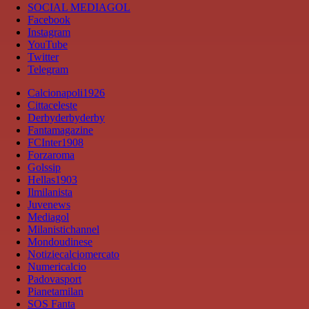
SOCIAL MEDIAGOL
Facebook
Instagram
YouTube
Twitter
Telegram
Calcionapoli1926
Cittaceleste
Derbyderbyderby
Fantamagazine
FCInter1908
Forzaroma
Golssip
Hellas1903
Ilmilanista
Juvenews
Mediagol
Milanistichannel
Mondoudinese
Notiziecalciomercato
Numericalcio
Padovasport
Pianetamilan
SOS Fanta