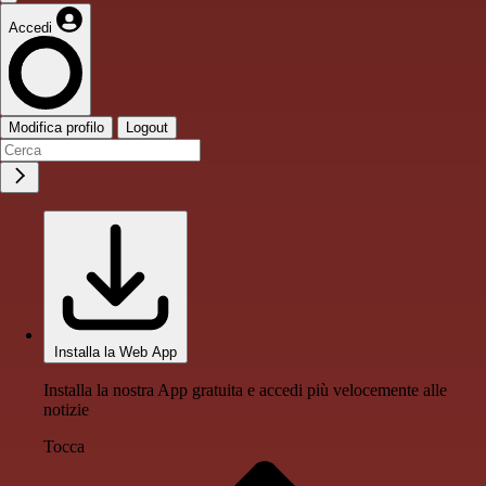
Accedi
Modifica profilo
Logout
Installa la Web App
Installa la nostra App gratuita e accedi più velocemente alle
notizie
Tocca