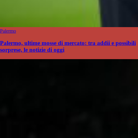
Palermo
Palermo, ultime mosse di mercato: tra addii e possibili
sorprese, le notizie di oggi