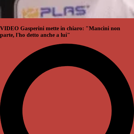
VIDEO Gasperini mette in chiaro: "Mancini non
parte, l'ho detto anche a lui"