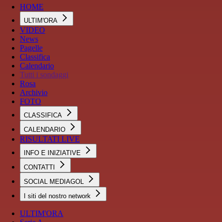
HOME
ULTIM'ORA
VIDEO
News
Pagelle
Classifica
Calendario
Tutti i sondaggi
Rosa
Archivio
FOTO
CLASSIFICA
CALENDARIO
RISULTATI LIVE
INFO E INIZIATIVE
CONTATTI
SOCIAL MEDIAGOL
I siti del nostro network
ULTIM'ORA