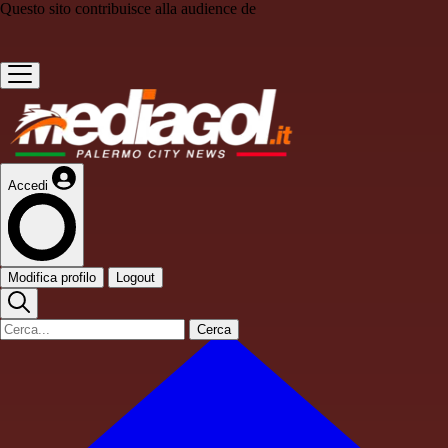
Questo sito contribuisce alla audience de
Accedi
Modifica profilo
Logout
Cerca