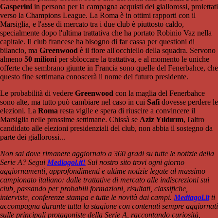
Gasperini
in persona per la campagna acquisti dei giallorossi, proiettati
verso la Champions League. La Roma è in ottimi rapporti con il
Marsiglia, e l'asse di mercato tra i due club è piuttosto caldo,
specialmente dopo l'ultima trattativa che ha portato Robinio Vaz nella
capitale. Il club francese ha bisogno di far cassa per questioni di
bilancio, ma
Greenwood
è il fiore all'occhiello della squadra. Servono
almeno
50 milioni
per sbloccare la trattativa, e al momento le uniche
offerte che sembrano giunte in Francia sono quelle del Fenerbahce, che
questo fine settimana conoscerà il nome del futuro presidente.
Le probabilità di vedere
Greenwood
con la maglia del Fenerbahce
sono alte, ma tutto può cambiare nel caso in cui
Safi
dovesse perdere le
elezioni. La
Roma
resta vigile e spera di riuscire a convincere il
Marsiglia nelle prossime settimane. Chissà se
Aziz Yıldırım
, l'altro
candidato alle elezioni presidenziali del club, non abbia il sostegno da
parte dei giallorossi...
Non sai dove rimanere aggiornato a 360 gradi su tutte le notizie della
Serie A? Segui
Mediagol.it!
Sul nostro sito trovi ogni giorno
aggiornamenti, approfondimenti e ultime notizie legate al massimo
campionato italiano: dalle trattative di mercato alle indiscrezioni sui
club, passando per probabili formazioni, risultati, classifiche,
interviste, conferenze stampa e tutte le novità dai campi.
Mediagol.it
ti
accompagna durante tutta la stagione con contenuti sempre aggiornati
sulle principali protagoniste della Serie A, raccontando curiosità,