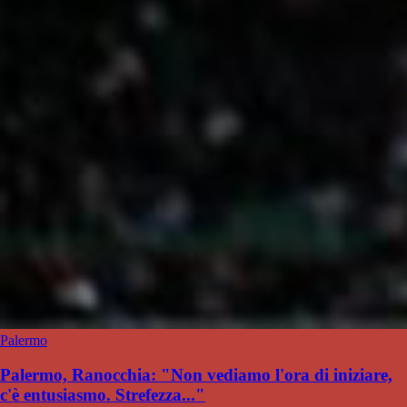
Palermo
Palermo, Ranocchia: "Non vediamo l'ora di iniziare,
c'è entusiasmo. Strefezza..."