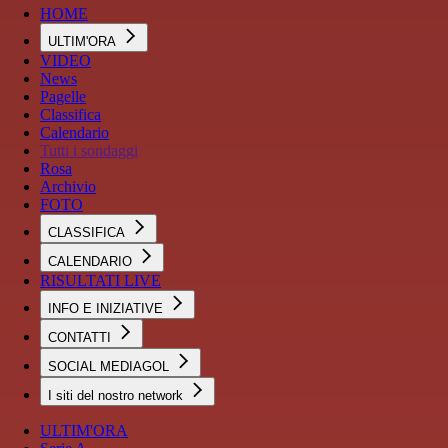
HOME
ULTIM'ORA
VIDEO
News
Pagelle
Classifica
Calendario
Tutti i sondaggi
Rosa
Archivio
FOTO
CLASSIFICA
CALENDARIO
RISULTATI LIVE
INFO E INIZIATIVE
CONTATTI
SOCIAL MEDIAGOL
I siti del nostro network
ULTIM'ORA