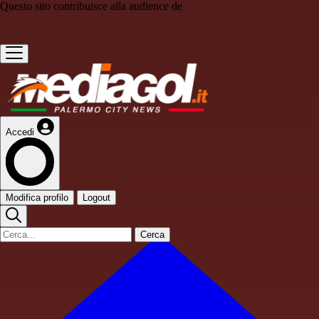
Questo sito contribuisce alla audience de
Accedi
Modifica profilo
Logout
Cerca