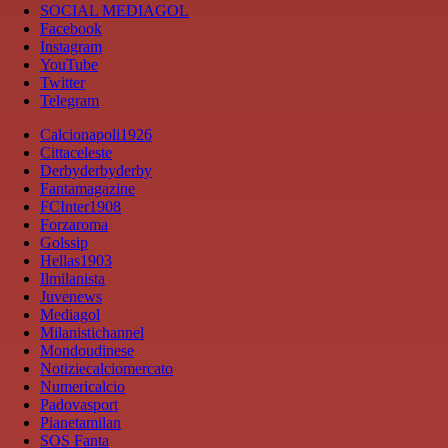
SOCIAL MEDIAGOL
Facebook
Instagram
YouTube
Twitter
Telegram
Calcionapoli1926
Cittaceleste
Derbyderbyderby
Fantamagazine
FCInter1908
Forzaroma
Golssip
Hellas1903
Ilmilanista
Juvenews
Mediagol
Milanistichannel
Mondoudinese
Notiziecalciomercato
Numericalcio
Padovasport
Pianetamilan
SOS Fanta