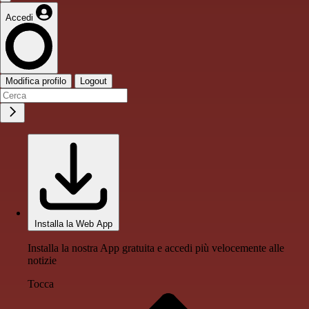
Accedi
Modifica profilo
Logout
Installa la Web App
Installa la nostra App gratuita e accedi più velocemente alle
notizie
Tocca