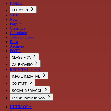
HOME
ULTIM'ORA
VIDEO
News
Pagelle
Classifica
Calendario
Tutti i sondaggi
Rosa
Archivio
FOTO
CLASSIFICA
CALENDARIO
RISULTATI LIVE
INFO E INIZIATIVE
CONTATTI
SOCIAL MEDIAGOL
I siti del nostro network
ULTIM'ORA