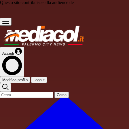
Questo sito contribuisce alla audience de
Accedi
Modifica profilo
Logout
Cerca