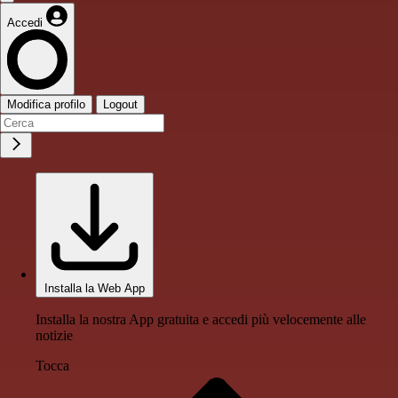
Accedi
Modifica profilo
Logout
Installa la Web App
Installa la nostra App gratuita e accedi più velocemente alle
notizie
Tocca