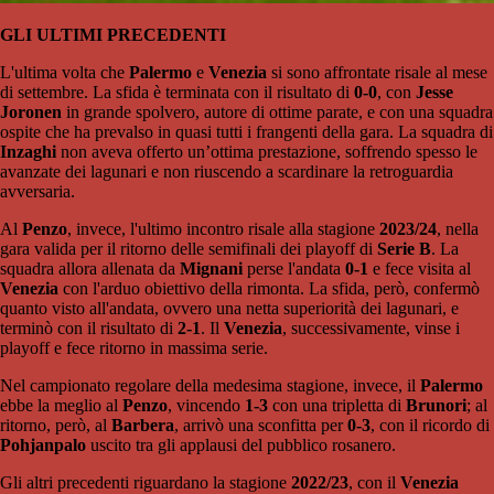
GLI ULTIMI PRECEDENTI
L'ultima volta che
Palermo
e
Venezia
si sono affrontate risale al mese
di settembre. La sfida è terminata con il risultato di
0-0
, con
Jesse
Joronen
in grande spolvero, autore di ottime parate, e con una squadra
ospite che ha prevalso in quasi tutti i frangenti della gara. La squadra di
Inzaghi
non aveva offerto un’ottima prestazione, soffrendo spesso le
avanzate dei lagunari e non riuscendo a scardinare la retroguardia
avversaria.
Al
Penzo
, invece, l'ultimo incontro risale alla stagione
2023/24
, nella
gara valida per il ritorno delle semifinali dei playoff di
Serie B
. La
squadra allora allenata da
Mignani
perse l'andata
0-1
e fece visita al
Venezia
con l'arduo obiettivo della rimonta. La sfida, però, confermò
quanto visto all'andata, ovvero una netta superiorità dei lagunari, e
terminò con il risultato di
2-1
. Il
Venezia
, successivamente, vinse i
playoff e fece ritorno in massima serie.
Nel campionato regolare della medesima stagione, invece, il
Palermo
ebbe la meglio al
Penzo
, vincendo
1-3
con una tripletta di
Brunori
; al
ritorno, però, al
Barbera
, arrivò una sconfitta per
0-3
, con il ricordo di
Pohjanpalo
uscito tra gli applausi del pubblico rosanero.
Gli altri precedenti riguardano la stagione
2022/23
, con il
Venezia