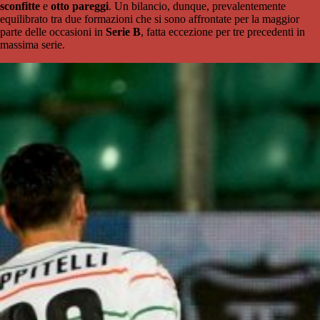
sconfitte
e
otto pareggi
. Un bilancio, dunque, prevalentemente
equilibrato tra due formazioni che si sono affrontate per la maggior
parte delle occasioni in
Serie B
, fatta eccezione per tre precedenti in
massima serie.