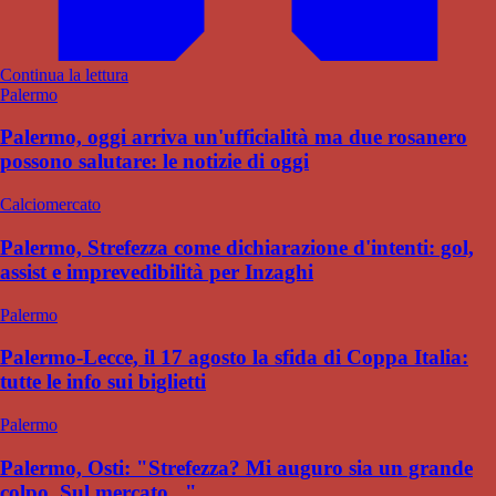
Continua la lettura
Palermo
Palermo, oggi arriva un'ufficialità ma due rosanero
possono salutare: le notizie di oggi
Calciomercato
Palermo, Strefezza come dichiarazione d'intenti: gol,
assist e imprevedibilità per Inzaghi
Palermo
Palermo-Lecce, il 17 agosto la sfida di Coppa Italia:
tutte le info sui biglietti
Palermo
Palermo, Osti: "Strefezza? Mi auguro sia un grande
colpo. Sul mercato..."