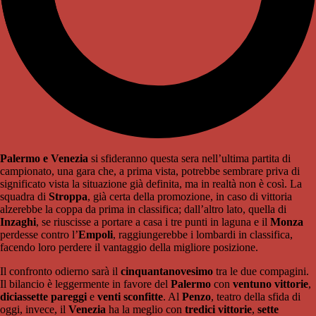
Palermo e Venezia
si sfideranno questa sera nell’ultima partita di
campionato, una gara che, a prima vista, potrebbe sembrare priva di
significato vista la situazione già definita, ma in realtà non è così. La
squadra di
Stroppa
, già certa della promozione, in caso di vittoria
alzerebbe la coppa da prima in classifica; dall’altro lato, quella di
Inzaghi
, se riuscisse a portare a casa i tre punti in laguna e il
Monza
perdesse contro l’
Empoli
, raggiungerebbe i lombardi in classifica,
facendo loro perdere il vantaggio della migliore posizione.
Il confronto odierno sarà il
cinquantanovesimo
tra le due compagini.
Il bilancio è leggermente in favore del
Palermo
con
ventuno vittorie
,
diciassette pareggi
e
venti sconfitte
. Al
Penzo
, teatro della sfida di
oggi, invece, il
Venezia
ha la meglio con
tredici vittorie
,
sette