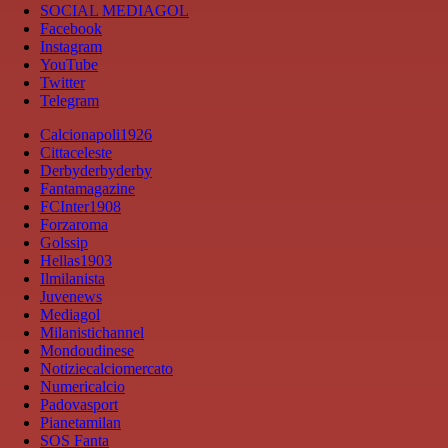
SOCIAL MEDIAGOL
Facebook
Instagram
YouTube
Twitter
Telegram
Calcionapoli1926
Cittaceleste
Derbyderbyderby
Fantamagazine
FCInter1908
Forzaroma
Golssip
Hellas1903
Ilmilanista
Juvenews
Mediagol
Milanistichannel
Mondoudinese
Notiziecalciomercato
Numericalcio
Padovasport
Pianetamilan
SOS Fanta