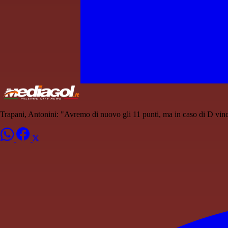
Trapani, Antonini: "Avremo di nuovo gli 11 punti, ma in caso di D vin