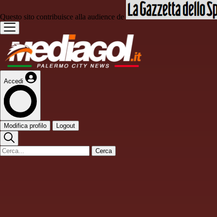
Questo sito contribuisce alla audience de
Accedi
Modifica profilo
Logout
Cerca