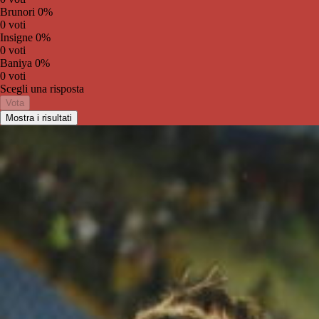
Brunori
0%
0 voti
Insigne
0%
0 voti
Baniya
0%
0 voti
Scegli una risposta
Vota
Mostra i risultati