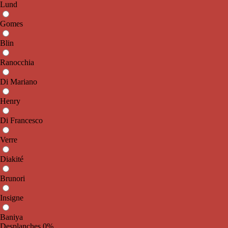
Lund
Gomes
Blin
Ranocchia
Di Mariano
Henry
Di Francesco
Verre
Diakité
Brunori
Insigne
Baniya
Desplanches
0%