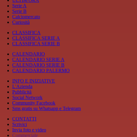
ULTIM'ORA
Serie A
Serie B
Calciomercato
Curiosità
CLASSIFICA
CLASSIFICA SERIE A
CLASSIFICA SERIE B
CALENDARIO
CALENDARIO SERIE A
CALENDARIO SERIE B
CALENDARIO PALERMO
INFO E INIZIATIVE
L'Azienda
Pubblicità
Social Network
Community Facebook
Sms gratis su Whatsapp e Telegram
CONTATTI
Scrivici
Invia foto e video
Commerciale