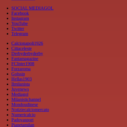
SOCIAL MEDIAGOL
Facebook
Instagram
YouTube
Twitter
Telegram
Calcionapoli1926
Cittaceleste
Derbyderbyderby
Fantamagazine
FCInter1908
Forzaroma
Golssip
Hellas1903
Ilmilanista
Juvenews
Mediagol
Milanistichannel
Mondoudinese
Notiziecalciomercato
Numericalcio
Padovasport
Pianetamilan