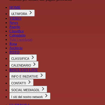
HOME
ULTIM'ORA
VIDEO
News
Pagelle
Classifica
Calendario
Tutti i sondaggi
Rosa
Archivio
FOTO
CLASSIFICA
CALENDARIO
RISULTATI LIVE
INFO E INIZIATIVE
CONTATTI
SOCIAL MEDIAGOL
I siti del nostro network