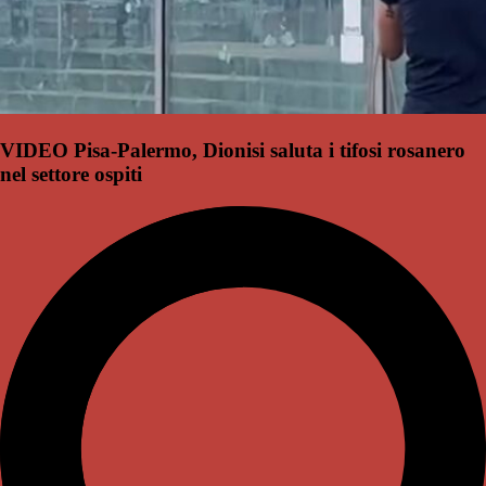
VIDEO Pisa-Palermo, Dionisi saluta i tifosi rosanero
nel settore ospiti