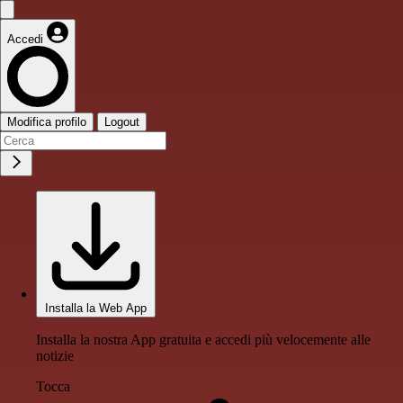
Accedi
Modifica profilo
Logout
Installa la Web App
Installa la nostra App gratuita e accedi più velocemente alle
notizie
Tocca