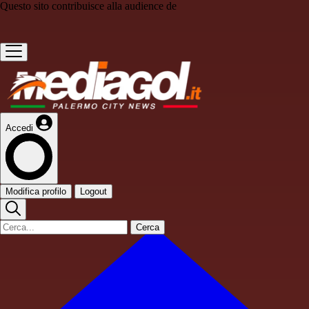
Questo sito contribuisce alla audience de
Accedi
Modifica profilo
Logout
Cerca