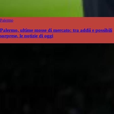
Palermo
Palermo, ultime mosse di mercato: tra addii e possibili
sorprese, le notizie di oggi