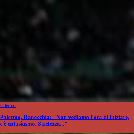
Palermo
Palermo, Ranocchia: "Non vediamo l'ora di iniziare,
c'è entusiasmo. Strefezza..."