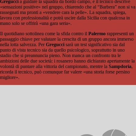
Gregucci
a guidare la squadra da bordo campo, e il tecnico descrive
«sensazioni positive» nel gruppo, chiarendo che al “Barbera” non si va
rassegnati ma pronti a «vendere cara la pelle». La squadra, spiega,
lavora con professionalità e potrà uscire dalla Sicilia con qualcosa in
mano solo se offrirà «una gara seria».
Il quotidiano sottolinea come la sfida contro il
Palermo
rappresenti un
passaggio chiave per valutare la crescita di un gruppo ancora immerso
nella lotta salvezza. Per
Gregucci
sarà un test significativo sia dal
punto di vista tecnico sia da quello psicologico, soprattutto in uno
stadio che si preannuncia pieno. Non manca un confronto tra le
ambizioni delle due società: i rosanero hanno dichiarato apertamente la
volontà di puntare alla vittoria del campionato, mentre la
Sampdoria
,
ricorda il tecnico, può comunque far valere «una storia forse persino
migliore».