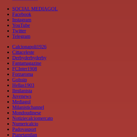
SOCIAL MEDIAGOL
Facebook
Instagram
YouTube
Twitter
Telegram
Calcionapoli1926
Cittaceleste
Derbyderbyderby
Fantamagazine
FCInter1908
Forzaroma
Golssip
Hellas1903
Ilmilanista
Juvenews
Mediagol
Milanistichannel
Mondoudinese
Notiziecalciomercato
Numericalcio
Padovasport
Pianetamilan