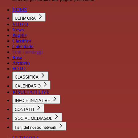
HOME
ULTIM'ORA
VIDEO
News
Pagelle
Classifica
Calendario
Tutti i sondaggi
Rosa
Archivio
FOTO
CLASSIFICA
CALENDARIO
RISULTATI LIVE
INFO E INIZIATIVE
CONTATTI
SOCIAL MEDIAGOL
I siti del nostro network