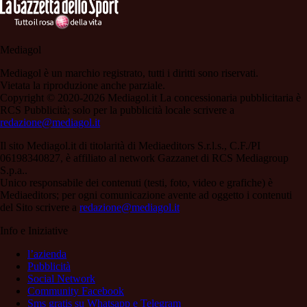
Mediagol
Mediagol è un marchio registrato, tutti i diritti sono riservati.
Vietata la riproduzione anche parziale.
Copyright © 2020-2026 Mediagol.it La concessionaria pubblicitaria è
RCS Pubblicità; solo per la pubblicità locale scrivere a
redazione@mediagol.it
Il sito Mediagol.it di titolarità di Mediaeditors S.r.l.s., C.F./PI
06198340827, è affiliato al network Gazzanet di RCS Mediagroup
S.p.a..
Unico responsabile dei contenuti (testi, foto, video e grafiche) è
Mediaeditors; per ogni comunicazione avente ad oggetto i contenuti
del Sito scrivere a
redazione@mediagol.it
Info e Iniziative
l’azienda
Pubblicità
Social Network
Community Facebook
Sms gratis su Whatsapp e Telegram