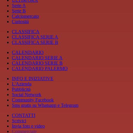
ULTIM'ORA
Serie A
Serie B
Calciomercato
Curiosità
CLASSIFICA
CLASSIFICA SERIE A
CLASSIFICA SERIE B
CALENDARIO
CALENDARIO SERIE A
CALENDARIO SERIE B
CALENDARIO PALERMO
INFO E INIZIATIVE
L'Azienda
Pubblicità
Social Network
Community Facebook
Sms gratis su Whatsapp e Telegram
CONTATTI
Scrivici
Invia foto e video
Commerciale