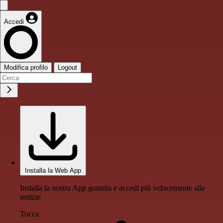
Accedi
Modifica profilo
Logout
Installa la Web App
Installa la nostra App gratuita e accedi più velocemente alle
notizie
Tocca