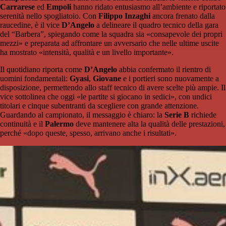
Carrarese
ed
Empoli
hanno ridato entusiasmo all’ambiente e riportato
serenità nello spogliatoio. Con
Filippo Inzaghi
ancora frenato dalla
raucedine, è il vice
D’Angelo
a delineare il quadro tecnico della gara
del “Barbera”, spiegando come la squadra sia «consapevole dei propri
mezzi» e preparata ad affrontare un avversario che nelle ultime uscite
ha mostrato «intensità, qualità e un livello importante».
Il quotidiano riporta come
D’Angelo
abbia confermato il rientro di
uomini fondamentali:
Gyasi
,
Giovane
e i portieri sono nuovamente a
disposizione, permettendo allo staff tecnico di avere scelte più ampie. Il
vice sottolinea che oggi «le partite si giocano in sedici», con undici
titolari e cinque subentranti da scegliere con grande attenzione.
Guardando al campionato, il messaggio è chiaro: la
Serie B
richiede
continuità e il
Palermo
deve mantenere alta la qualità delle prestazioni,
perché «dopo queste, spesso, arrivano anche i risultati».