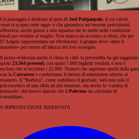
Un passaggio è dedicato al peso di
Joel Pohjanpalo
, il cui valore
«non si scopre certo oggi» e che garantisce un’enorme pericolosità
offensiva, anche grazie a una squadra che lo mette nelle condizioni
ideali per rendere al meglio. Non manca un accenno ai tifosi, che per
D’Angelo rappresentano un riferimento: il gruppo deve «dare il
massimo» per essere all’altezza del loro sostegno.
Il pezzo evidenzia anche il clima in città: la prevendita ha già raggiunto
quota
23.564 presenti
, con quasi 7.000 biglietti venduti, e non è
escluso che si tocchino i 25.000. Numeri che superano quelli della gara
con la
Carrarese
e confermano il ritorno di entusiasmo attorno ai
rosanero. Il “Barbera”, come sottolinea il giornale, sarà non solo il
palcoscenico di una sfida ad alta tensione, ma anche la «cartina di
tornasole» del nuovo slancio che il
Palermo
sta cercando di
consolidare.
© RIPRODUZIONE RISERVATA