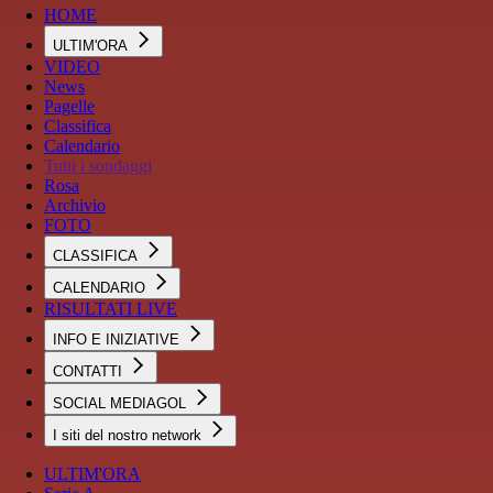
HOME
ULTIM'ORA
VIDEO
News
Pagelle
Classifica
Calendario
Tutti i sondaggi
Rosa
Archivio
FOTO
CLASSIFICA
CALENDARIO
RISULTATI LIVE
INFO E INIZIATIVE
CONTATTI
SOCIAL MEDIAGOL
I siti del nostro network
ULTIM'ORA