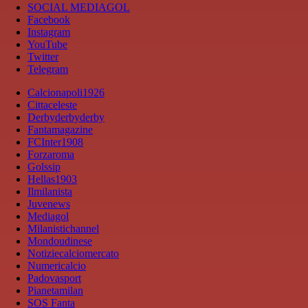
SOCIAL MEDIAGOL
Facebook
Instagram
YouTube
Twitter
Telegram
Calcionapoli1926
Cittaceleste
Derbyderbyderby
Fantamagazine
FCInter1908
Forzaroma
Golssip
Hellas1903
Ilmilanista
Juvenews
Mediagol
Milanistichannel
Mondoudinese
Notiziecalciomercato
Numericalcio
Padovasport
Pianetamilan
SOS Fanta