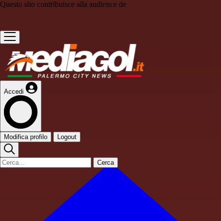
Questo sito contribuisce alla audience de
Accedi
Modifica profilo
Logout
Cerca