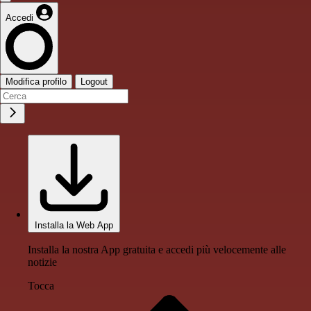
Accedi
Modifica profilo
Logout
Installa la Web App
Installa la nostra App gratuita e accedi più velocemente alle
notizie
Tocca