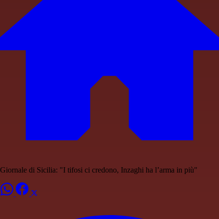
Giornale di Sicilia: "I tifosi ci credono, Inzaghi ha l’arma in più"