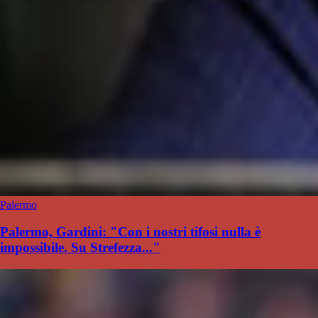
Palermo
Palermo, Gardini: "Con i nostri tifosi nulla è
impossibile. Su Strefezza..."