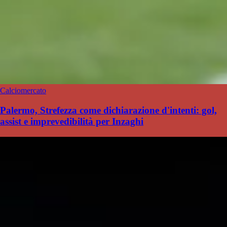
Calciomercato
Palermo, Strefezza come dichiarazione d'intenti: gol,
assist e imprevedibilità per Inzaghi