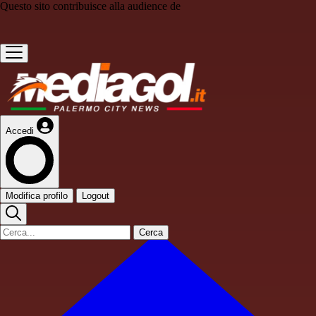
Questo sito contribuisce alla audience de
Accedi
Modifica profilo
Logout
Cerca