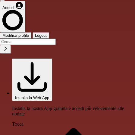
Accedi
Modifica profilo
Logout
Installa la Web App
Installa la nostra App gratuita e accedi più velocemente alle
notizie
Tocca