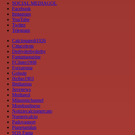
SOCIAL MEDIAGOL
Facebook
Instagram
YouTube
Twitter
Telegram
Calcionapoli1926
Cittaceleste
Derbyderbyderby
Fantamagazine
FCInter1908
Forzaroma
Golssip
Hellas1903
Ilmilanista
Juvenews
Mediagol
Milanistichannel
Mondoudinese
Notiziecalciomercato
Numericalcio
Padovasport
Pianetamilan
SOS Fanta