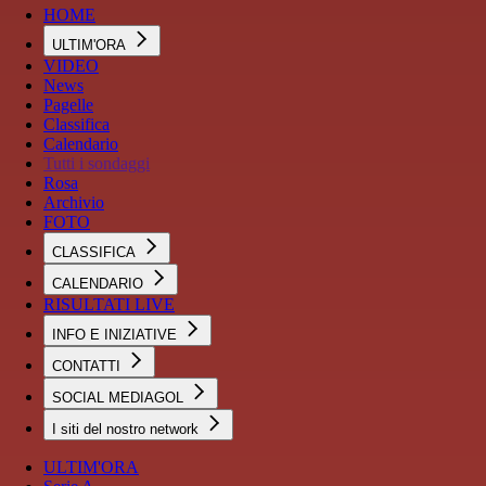
HOME
ULTIM'ORA
VIDEO
News
Pagelle
Classifica
Calendario
Tutti i sondaggi
Rosa
Archivio
FOTO
CLASSIFICA
CALENDARIO
RISULTATI LIVE
INFO E INIZIATIVE
CONTATTI
SOCIAL MEDIAGOL
I siti del nostro network
ULTIM'ORA