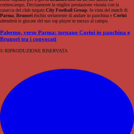
centrocampo. Decisamente la miglior prestazione vissuta con la
casacca del club targato
City Football Group
. In vista del match di
Parma
,
Brunori
rischia seriamente di andare in panchina e
Corini
attenderà le giocate del suo top player in mezzo al campo.
Palermo, verso Parma: tornano Corini in panchina e
Brunori tra i convocati
© RIPRODUZIONE RISERVATA