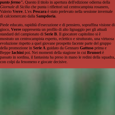
punto fermo
".
Questo il titolo in apertura dell'edizione odierna della
Giornale di Sicilia
che punta i riflettori sul centrocampista rosanero,
Valerio
Verre
. L'ex
Pescara
è stato prelevato nella sessione invernale
di calciomercato dalla
Sampdoria
.
Piede educato, rapidità d'esecuzione e di pensiero, sopraffina visione di
gioco,
Verre
rappresenta un profilo di alto lignaggio per gli attuali
standard del campionato di
Serie B
. Il giocatore capitolino si è
mostrato un centrocampista esperto, eclettico e strutturato, una virtuosa
evoluzione rispetto a quel giovane prospetto facente parte del gruppo
della promozione in
Serie A
guidato da Gennaro
Gattuso
prima e
Beppe
Iachini
poi. Nei momenti della stagione in cui
Brunori
è
passato in sordina, il fantasista ha preso in mano le redini della squadra,
con colpi da fenomeno e giocate decisive.