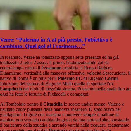
Verre: “Palermo in A al più presto, l’obiettivo è
cambiato. Quel gol al Frosinone…”
In rosanero,
Verre
ha totalizzato appena sette presenze ed ha già
totalizzato 2 reti e 2 assist. Il primo, l'indimenticabile gol da
centrocampo contro il
Frosinone
capolista al Renzo Barbera.
Dinamismo, verticalità alla manovra offensiva, velocità d'esecuzione, il
nativo di Roma è un plus per il
Palermo FC
di Eugenio
Corini
.
Intuizione del tecnico di Bagnolo Mella quella di spostare l'ex
Sampdoria
nel ruolo di mezz'ala sinistra. Posizione nella quale fino ad
oggi ha fatto le fortune di Pigliacelli e compagni.
Al Tombolato contro il
Cittadella
lo scorso undici marzo, Valerio è
risultato cuore pulsante della manovra rosanero. E' stato bravo nel
guadagnare il rigore con maestria e muovere sempre il pallone in
maniera non scontata cambiando gioco da una parte all'altra spostando
il baricentro della squadra e aprendo varchi nella trequarti, esattamente
come capitato per il gol di
Brunori
nato da un suo lancio da