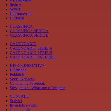
ULTIM'ORA
Serie A
Serie B
Calciomercato
Curiosità
CLASSIFICA
CLASSIFICA SERIE A
CLASSIFICA SERIE B
CALENDARIO
CALENDARIO SERIE A
CALENDARIO SERIE B
CALENDARIO PALERMO
INFO E INIZIATIVE
L'Azienda
Pubblicità
Social Network
Community Facebook
Sms gratis su Whatsapp e Telegram
CONTATTI
Scrivici
Invia foto e video
Commerciale