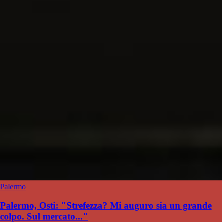
Palermo
Palermo, Osti: "Strefezza? Mi auguro sia un grande
colpo. Sul mercato..."