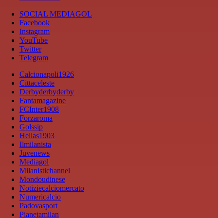
SOCIAL MEDIAGOL
Facebook
Instagram
YouTube
Twitter
Telegram
Calcionapoli1926
Cittaceleste
Derbyderbyderby
Fantamagazine
FCInter1908
Forzaroma
Golssip
Hellas1903
Ilmilanista
Juvenews
Mediagol
Milanistichannel
Mondoudinese
Notiziecalciomercato
Numericalcio
Padovasport
Pianetamilan