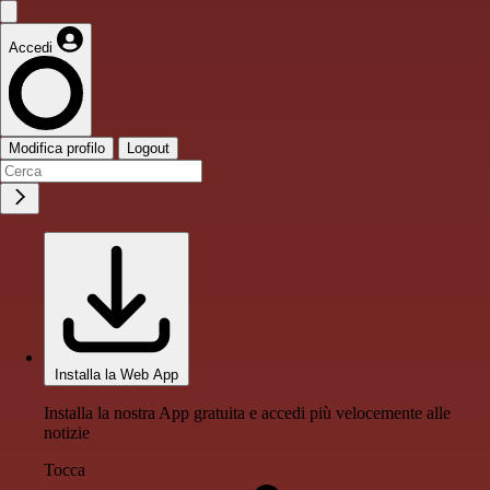
Accedi
Modifica profilo
Logout
Installa la Web App
Installa la nostra App gratuita e accedi più velocemente alle
notizie
Tocca