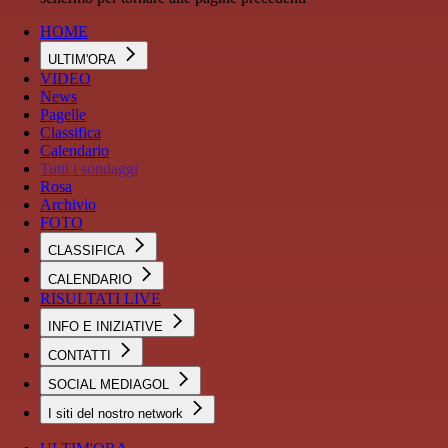
HOME
ULTIM'ORA
VIDEO
News
Pagelle
Classifica
Calendario
Tutti i sondaggi
Rosa
Archivio
FOTO
CLASSIFICA
CALENDARIO
RISULTATI LIVE
INFO E INIZIATIVE
CONTATTI
SOCIAL MEDIAGOL
I siti del nostro network