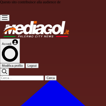
Questo sito contribuisce alla audience de
Accedi
Modifica profilo
Logout
Cerca