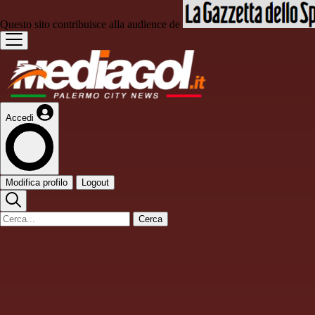
Questo sito contribuisce alla audience de
Accedi
Modifica profilo
Logout
Cerca