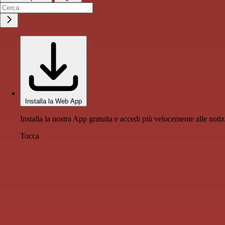
Installa la Web App
Installa la nostra App gratuita e accedi più velocemente alle notiz
Tocca