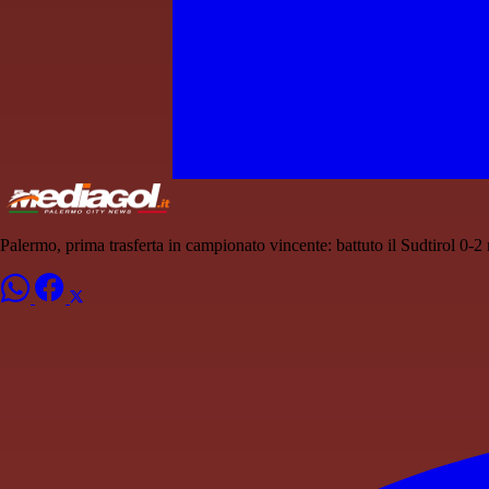
Palermo, prima trasferta in campionato vincente: battuto il Sudtirol 0-2