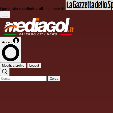
Questo sito contribuisce alla audience de
Accedi
Modifica profilo
Logout
Cerca