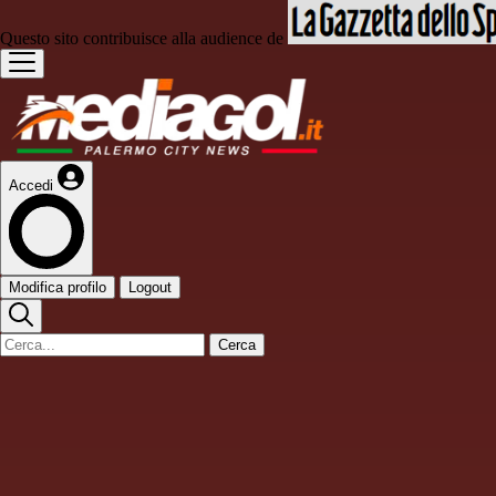
Questo sito contribuisce alla audience de
Accedi
Modifica profilo
Logout
Cerca