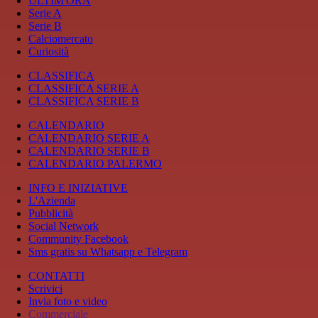
ULTIM'ORA
Serie A
Serie B
Calciomercato
Curiosità
CLASSIFICA
CLASSIFICA SERIE A
CLASSIFICA SERIE B
CALENDARIO
CALENDARIO SERIE A
CALENDARIO SERIE B
CALENDARIO PALERMO
INFO E INIZIATIVE
L'Azienda
Pubblicità
Social Network
Community Facebook
Sms gratis su Whatsapp e Telegram
CONTATTI
Scrivici
Invia foto e video
Commerciale