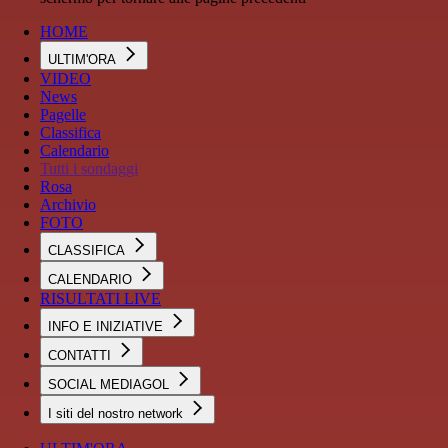
HOME
ULTIM'ORA
VIDEO
News
Pagelle
Classifica
Calendario
Tutti i sondaggi
Rosa
Archivio
FOTO
CLASSIFICA
CALENDARIO
RISULTATI LIVE
INFO E INIZIATIVE
CONTATTI
SOCIAL MEDIAGOL
I siti del nostro network