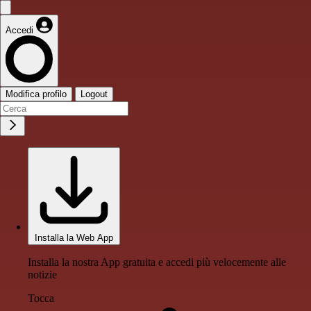
Accedi
Modifica profilo
Logout
Installa la Web App
Installa la nostra App gratuita e accedi più velocemente alle
notizie
Tocca