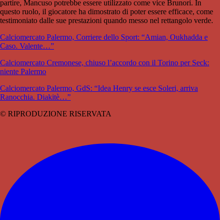
partire, Mancuso potrebbe essere utilizzato come vice Brunori. In
questo ruolo, il giocatore ha dimostrato di poter essere efficace, come
testimoniato dalle sue prestazioni quando messo nel rettangolo verde.
Calciomercato Palermo, Corriere dello Sport: “Amian, Oukhadda e
Caso. Valente…”
Calciomercato Cremonese, chiuso l’accordo con il Torino per Seck:
niente Palermo
Calciomercato Palermo, GdS: “Idea Henry se esce Soleri, arriva
Ranocchia. Diakitè…”
© RIPRODUZIONE RISERVATA