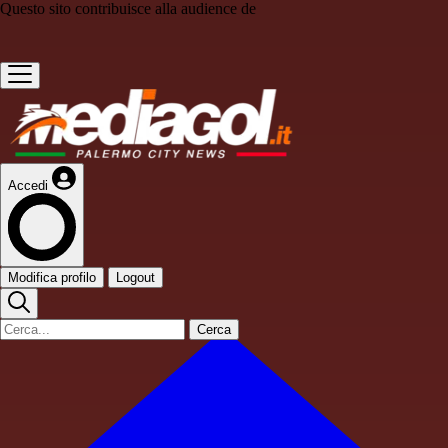
Questo sito contribuisce alla audience de
Accedi
Modifica profilo
Logout
Cerca