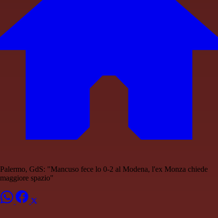
Palermo, GdS: "Mancuso fece lo 0-2 al Modena, l'ex Monza chiede
maggiore spazio"