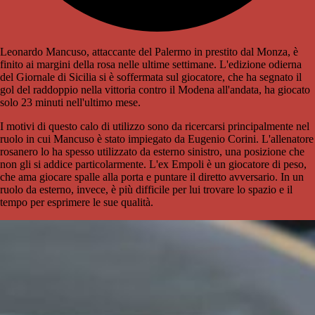
Leonardo Mancuso, attaccante del Palermo in prestito dal Monza, è
finito ai margini della rosa nelle ultime settimane. L'edizione odierna
del Giornale di Sicilia si è soffermata sul giocatore, che ha segnato il
gol del raddoppio nella vittoria contro il Modena all'andata, ha giocato
solo 23 minuti nell'ultimo mese.
I motivi di questo calo di utilizzo sono da ricercarsi principalmente nel
ruolo in cui Mancuso è stato impiegato da Eugenio Corini. L'allenatore
rosanero lo ha spesso utilizzato da esterno sinistro, una posizione che
non gli si addice particolarmente. L'ex Empoli è un giocatore di peso,
che ama giocare spalle alla porta e puntare il diretto avversario. In un
ruolo da esterno, invece, è più difficile per lui trovare lo spazio e il
tempo per esprimere le sue qualità.