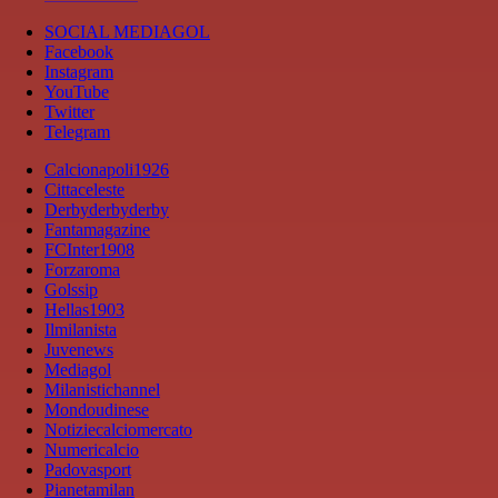
SOCIAL MEDIAGOL
Facebook
Instagram
YouTube
Twitter
Telegram
Calcionapoli1926
Cittaceleste
Derbyderbyderby
Fantamagazine
FCInter1908
Forzaroma
Golssip
Hellas1903
Ilmilanista
Juvenews
Mediagol
Milanistichannel
Mondoudinese
Notiziecalciomercato
Numericalcio
Padovasport
Pianetamilan