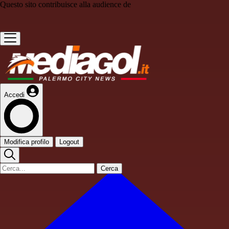
Questo sito contribuisce alla audience de
Accedi
Modifica profilo
Logout
Cerca