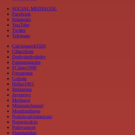
SOCIAL MEDIAGOL
Facebook
Instagram
YouTube
Twitter
Telegram
Calcionapoli1926
Cittaceleste
Derbyderbyderby
Fantamagazine
FCInter1908
Forzaroma
Golssip
Hellas1903
Ilmilanista
Juvenews
Mediagol
Milanistichannel
Mondoudinese
Notiziecalciomercato
Numericalcio
Padovasport
Pianetamilan