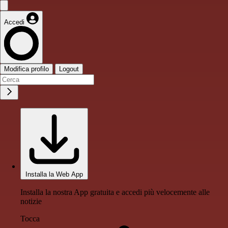
Accedi
Modifica profilo
Logout
Installa la Web App
Installa la nostra App gratuita e accedi più velocemente alle
notizie
Tocca