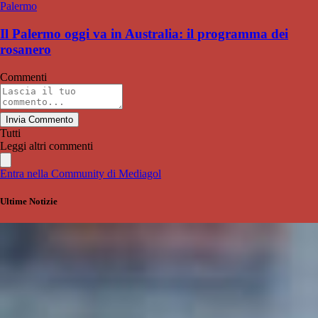
Palermo
Il Palermo oggi va in Australia: il programma dei
rosanero
Commenti
Invia Commento
Tutti
Leggi altri commenti
Entra nella Community di Mediagol
Ultime Notizie