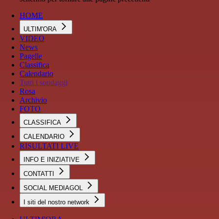
HOME
ULTIM'ORA
VIDEO
News
Pagelle
Classifica
Calendario
Tutti i sondaggi
Rosa
Archivio
FOTO
CLASSIFICA
CALENDARIO
RISULTATI LIVE
INFO E INIZIATIVE
CONTATTI
SOCIAL MEDIAGOL
I siti del nostro network