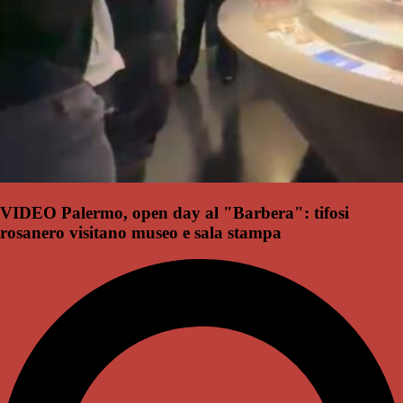
VIDEO Palermo, open day al "Barbera": tifosi
rosanero visitano museo e sala stampa