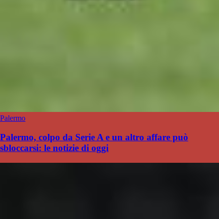
Palermo
Palermo, colpo da Serie A e un altro affare può
sbloccarsi: le notizie di oggi