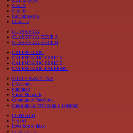
ULTIM'ORA
Serie A
Serie B
Calciomercato
Curiosità
CLASSIFICA
CLASSIFICA SERIE A
CLASSIFICA SERIE B
CALENDARIO
CALENDARIO SERIE A
CALENDARIO SERIE B
CALENDARIO PALERMO
INFO E INIZIATIVE
L'Azienda
Pubblicità
Social Network
Community Facebook
Sms gratis su Whatsapp e Telegram
CONTATTI
Scrivici
Invia foto e video
Commerciale