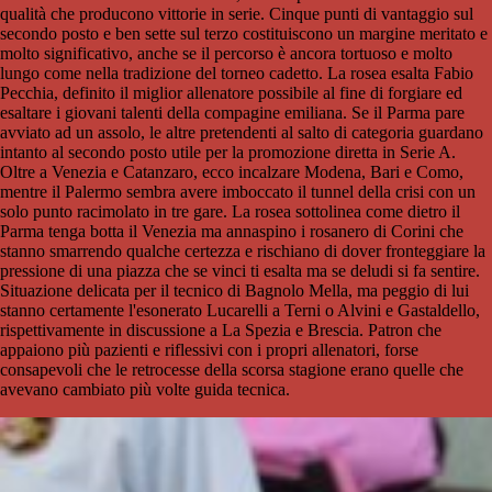
qualità che producono vittorie in serie. Cinque punti di vantaggio sul
secondo posto e ben sette sul terzo costituiscono un margine meritato e
molto significativo, anche se il percorso è ancora tortuoso e molto
lungo come nella tradizione del torneo cadetto. La rosea esalta Fabio
Pecchia, definito il miglior allenatore possibile al fine di forgiare ed
esaltare i giovani talenti della compagine emiliana. Se il Parma pare
avviato ad un assolo, le altre pretendenti al salto di categoria guardano
intanto al secondo posto utile per la promozione diretta in Serie A.
Oltre a Venezia e Catanzaro, ecco incalzare Modena, Bari e Como,
mentre il Palermo sembra avere imboccato il tunnel della crisi con un
solo punto racimolato in tre gare. La rosea sottolinea come dietro il
Parma tenga botta il Venezia ma annaspino i rosanero di Corini che
stanno smarrendo qualche certezza e rischiano di dover fronteggiare la
pressione di una piazza che se vinci ti esalta ma se deludi si fa sentire.
Situazione delicata per il tecnico di Bagnolo Mella, ma peggio di lui
stanno certamente l'esonerato Lucarelli a Terni o Alvini e Gastaldello,
rispettivamente in discussione a La Spezia e Brescia. Patron che
appaiono più pazienti e riflessivi con i propri allenatori, forse
consapevoli che le retrocesse della scorsa stagione erano quelle che
avevano cambiato più volte guida tecnica.