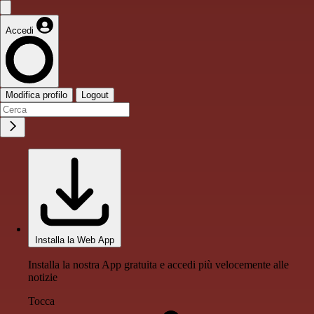
Accedi
Modifica profilo
Logout
Installa la Web App
Installa la nostra App gratuita e accedi più velocemente alle
notizie
Tocca