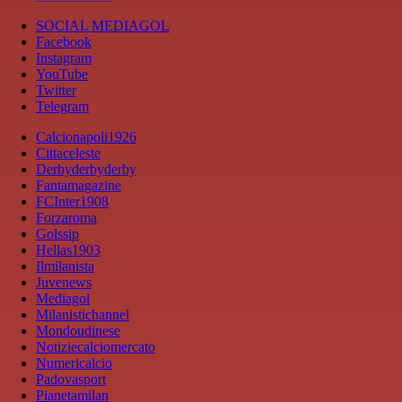
SOCIAL MEDIAGOL
Facebook
Instagram
YouTube
Twitter
Telegram
Calcionapoli1926
Cittaceleste
Derbyderbyderby
Fantamagazine
FCInter1908
Forzaroma
Golssip
Hellas1903
Ilmilanista
Juvenews
Mediagol
Milanistichannel
Mondoudinese
Notiziecalciomercato
Numericalcio
Padovasport
Pianetamilan