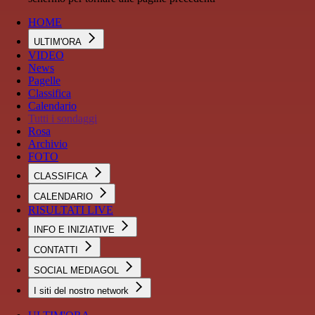
HOME
ULTIM'ORA
VIDEO
News
Pagelle
Classifica
Calendario
Tutti i sondaggi
Rosa
Archivio
FOTO
CLASSIFICA
CALENDARIO
RISULTATI LIVE
INFO E INIZIATIVE
CONTATTI
SOCIAL MEDIAGOL
I siti del nostro network