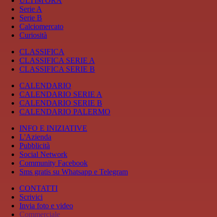
ULTIM'ORA
Serie A
Serie B
Calciomercato
Curiosità
CLASSIFICA
CLASSIFICA SERIE A
CLASSIFICA SERIE B
CALENDARIO
CALENDARIO SERIE A
CALENDARIO SERIE B
CALENDARIO PALERMO
INFO E INIZIATIVE
L'Azienda
Pubblicità
Social Network
Community Facebook
Sms gratis su Whatsapp e Telegram
CONTATTI
Scrivici
Invia foto e video
Commerciale