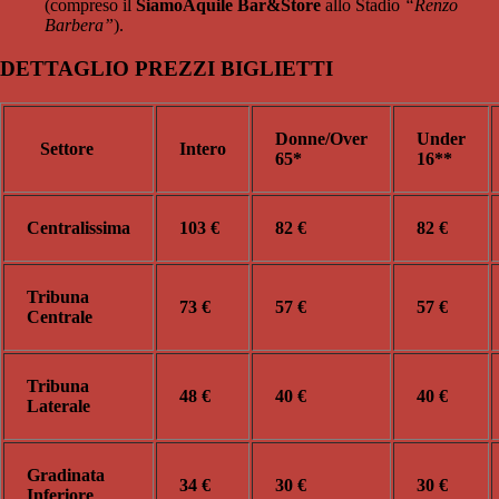
(compreso il
SiamoAquile Bar&Store
allo Stadio
“Renzo
Barbera”
).
DETTAGLIO PREZZI BIGLIETTI
Donne/Over
Under
Settore
Intero
65*
16**
Centralissima
103 €
82 €
82 €
Tribuna
73 €
57 €
57 €
Centrale
Tribuna
48 €
40 €
40 €
Laterale
Gradinata
34 €
30 €
30 €
Inferiore