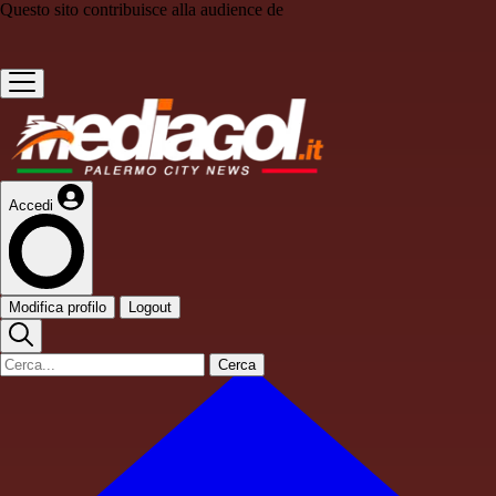
Questo sito contribuisce alla audience de
Accedi
Modifica profilo
Logout
Cerca