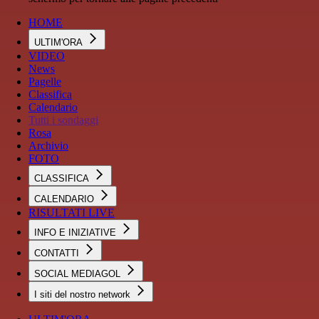
HOME
ULTIM'ORA
VIDEO
News
Pagelle
Classifica
Calendario
Tutti i sondaggi
Rosa
Archivio
FOTO
CLASSIFICA
CALENDARIO
RISULTATI LIVE
INFO E INIZIATIVE
CONTATTI
SOCIAL MEDIAGOL
I siti del nostro network