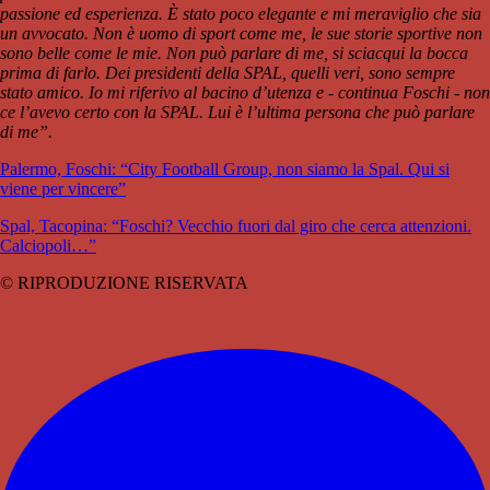
passione ed esperienza. È stato poco elegante e mi meraviglio che sia
un avvocato. Non è uomo di sport come me, le sue storie sportive non
sono belle come le mie. Non può parlare di me, si sciacqui la bocca
prima di farlo. Dei presidenti della SPAL, quelli veri, sono sempre
stato amico. Io mi riferivo al bacino d’utenza e - continua Foschi - non
ce l’avevo certo con la SPAL. Lui è l’ultima persona che può parlare
di me”.
Palermo, Foschi: “City Football Group, non siamo la Spal. Qui si
viene per vincere”
Spal, Tacopina: “Foschi? Vecchio fuori dal giro che cerca attenzioni.
Calciopoli…”
© RIPRODUZIONE RISERVATA