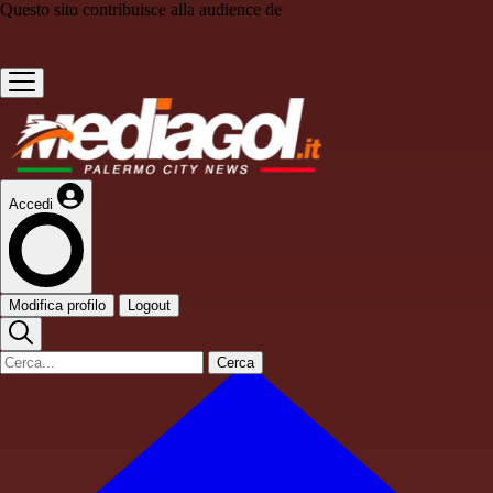
Questo sito contribuisce alla audience de
Accedi
Modifica profilo
Logout
Cerca