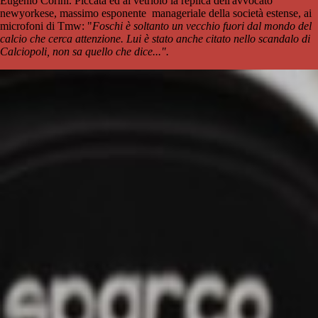
Eugenio Corini. Piccata ed al vetriolo la replica dell'avvocato
newyorkese, massimo esponente manageriale della società estense, ai
microfoni di Tmw: "
Foschi è soltanto un vecchio fuori dal mondo del
calcio che cerca attenzione. Lui è stato anche citato nello scandalo di
Calciopoli, non sa quello che dice...".