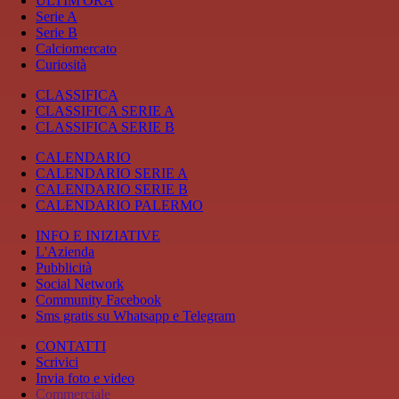
ULTIM'ORA
Serie A
Serie B
Calciomercato
Curiosità
CLASSIFICA
CLASSIFICA SERIE A
CLASSIFICA SERIE B
CALENDARIO
CALENDARIO SERIE A
CALENDARIO SERIE B
CALENDARIO PALERMO
INFO E INIZIATIVE
L'Azienda
Pubblicità
Social Network
Community Facebook
Sms gratis su Whatsapp e Telegram
CONTATTI
Scrivici
Invia foto e video
Commerciale