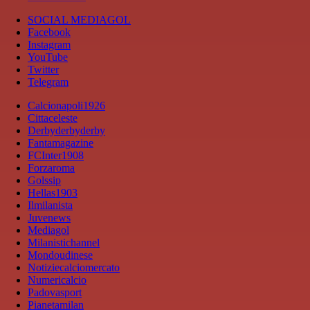
SOCIAL MEDIAGOL
Facebook
Instagram
YouTube
Twitter
Telegram
Calcionapoli1926
Cittaceleste
Derbyderbyderby
Fantamagazine
FCInter1908
Forzaroma
Golssip
Hellas1903
Ilmilanista
Juvenews
Mediagol
Milanistichannel
Mondoudinese
Notiziecalciomercato
Numericalcio
Padovasport
Pianetamilan