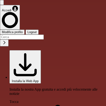
Accedi
Modifica profilo
Logout
Installa la Web App
Installa la nostra App gratuita e accedi più velocemente alle
notizie
Tocca