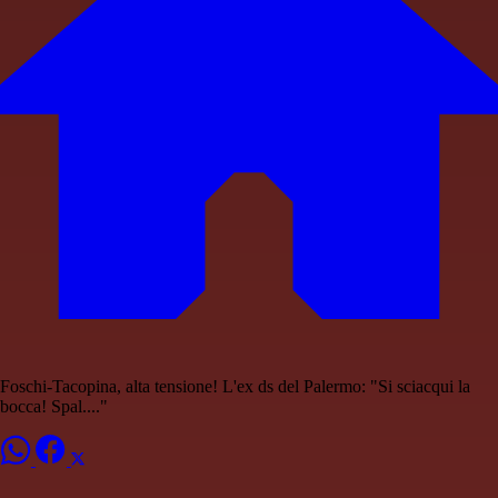
Foschi-Tacopina, alta tensione! L'ex ds del Palermo: "Si sciacqui la
bocca! Spal...."