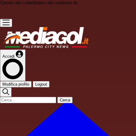
Questo sito contribuisce alla audience de
Accedi
Modifica profilo
Logout
Cerca