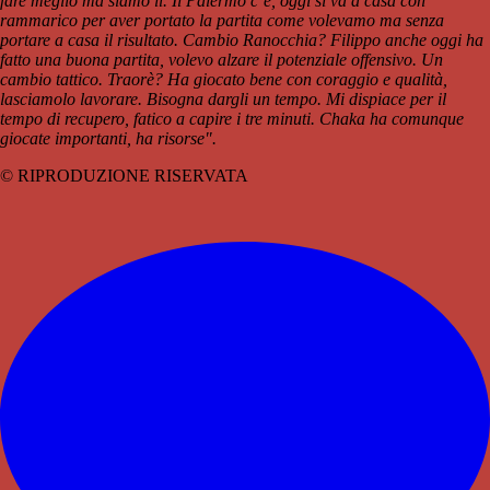
fare meglio ma siamo lì. Il Palermo c’è, oggi si va a casa con
rammarico per aver portato la partita come volevamo ma senza
portare a casa il risultato. Cambio Ranocchia? Filippo anche oggi ha
fatto una buona partita, volevo alzare il potenziale offensivo. Un
cambio tattico. Traorè? Ha giocato bene con coraggio e qualità,
lasciamolo lavorare. Bisogna dargli un tempo. Mi dispiace per il
tempo di recupero, fatico a capire i tre minuti. Chaka ha comunque
giocate importanti, ha risorse".
© RIPRODUZIONE RISERVATA