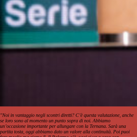
"Noi in vantaggio negli scontri diretti? C’è questa valutazione, anche
se loro sono al momento un punto sopra di noi. Abbiamo
un’occasione importante per allungare con la Ternana. Sarà una
partita tosta, oggi abbiamo dato un valore alla continuità. Poi puoi