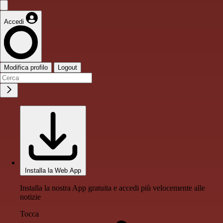
Accedi
Modifica profilo
Logout
Installa la Web App
Installa la nostra App gratuita e accedi più velocemente alle
notizie
Tocca