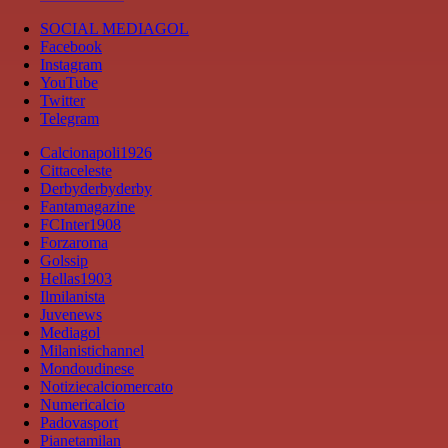
SOCIAL MEDIAGOL
Facebook
Instagram
YouTube
Twitter
Telegram
Calcionapoli1926
Cittaceleste
Derbyderbyderby
Fantamagazine
FCInter1908
Forzaroma
Golssip
Hellas1903
Ilmilanista
Juvenews
Mediagol
Milanistichannel
Mondoudinese
Notiziecalciomercato
Numericalcio
Padovasport
Pianetamilan