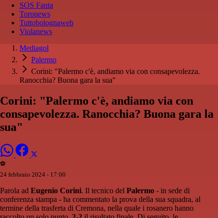
SOS Fanta
Toronews
Tuttobolognaweb
Violanews
Mediagol
Palermo
Corini: "Palermo c'è, andiamo via con consapevolezza.
Ranocchia? Buona gara la sua"
Corini: "Palermo c'è, andiamo via con
consapevolezza. Ranocchia? Buona gara la
sua"
⚽️
24 febbraio 2024 - 17:00
Parola ad
Eugenio Corini
. Il tecnico del
Palermo
- in sede di
conferenza stampa - ha commentato la prova della sua squadra, al
termine della trasferta di Cremona, nella quale i rosanero hanno
raccolto un solo punto.
2-2
il risultato finale. Di seguito, le