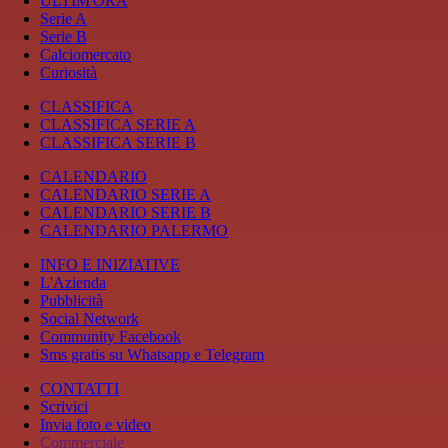
ULTIM'ORA
Serie A
Serie B
Calciomercato
Curiosità
CLASSIFICA
CLASSIFICA SERIE A
CLASSIFICA SERIE B
CALENDARIO
CALENDARIO SERIE A
CALENDARIO SERIE B
CALENDARIO PALERMO
INFO E INIZIATIVE
L'Azienda
Pubblicità
Social Network
Community Facebook
Sms gratis su Whatsapp e Telegram
CONTATTI
Scrivici
Invia foto e video
Commerciale