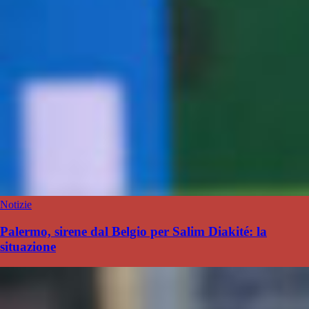
Notizie
Palermo, sirene dal Belgio per Salim Diakité: la
situazione