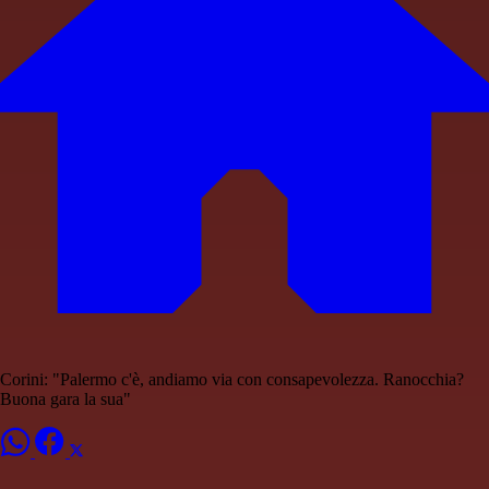
Corini: "Palermo c'è, andiamo via con consapevolezza. Ranocchia?
Buona gara la sua"