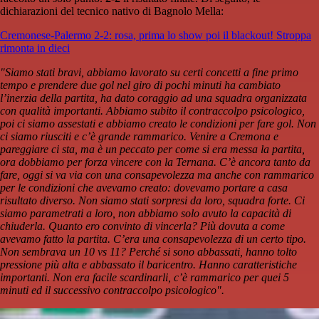
dichiarazioni del tecnico nativo di Bagnolo Mella:
Cremonese-Palermo 2-2: rosa, prima lo show poi il blackout! Stroppa
rimonta in dieci
"Siamo stati bravi, abbiamo lavorato su certi concetti a fine primo
tempo e prendere due gol nel giro di pochi minuti ha cambiato
l’inerzia della partita, ha dato coraggio ad una squadra organizzata
con qualità importanti. Abbiamo subito il contraccolpo psicologico,
poi ci siamo assestati e abbiamo creato le condizioni per fare gol. Non
ci siamo riusciti e c’è grande rammarico. Venire a Cremona e
pareggiare ci sta, ma è un peccato per come si era messa la partita,
ora dobbiamo per forza vincere con la Ternana. C’è ancora tanto da
fare, oggi si va via con una consapevolezza ma anche con rammarico
per le condizioni che avevamo creato: dovevamo portare a casa
risultato diverso. Non siamo stati sorpresi da loro, squadra forte. Ci
siamo parametrati a loro, non abbiamo solo avuto la capacità di
chiuderla. Quanto ero convinto di vincerla? Più dovuta a come
avevamo fatto la partita. C’era una consapevolezza di un certo tipo.
Non sembrava un 10 vs 11? Perché si sono abbassati, hanno tolto
pressione più alta e abbassato il baricentro. Hanno caratteristiche
importanti. Non era facile scardinarli, c’è rammarico per quei 5
minuti ed il successivo contraccolpo psicologico".