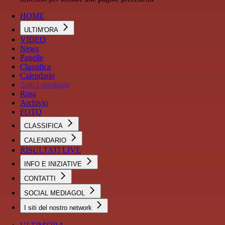
HOME
ULTIM'ORA
VIDEO
News
Pagelle
Classifica
Calendario
Tutti i sondaggi
Rosa
Archivio
FOTO
CLASSIFICA
CALENDARIO
RISULTATI LIVE
INFO E INIZIATIVE
CONTATTI
SOCIAL MEDIAGOL
I siti del nostro network