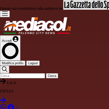
Questo sito contribuisce alla audience de
Accedi
Modifica profilo
Logout
Cerca
1
di
3
DIFESA