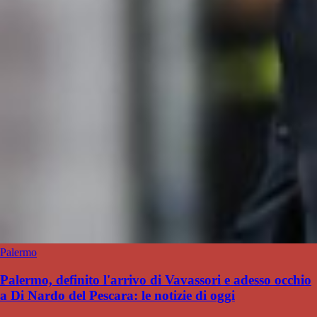
Palermo
Palermo, definito l'arrivo di Vavassori e adesso occhio
a Di Nardo del Pescara: le notizie di oggi