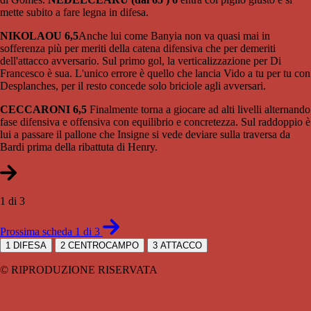
mette subito a fare legna in difesa.
NIKOLAOU 6,5
Anche lui come Banyia non va quasi mai in
sofferenza più per meriti della catena difensiva che per demeriti
dell'attacco avversario. Sul primo gol, la verticalizzazione per Di
Francesco è sua. L'unico errore è quello che lancia Vido a tu per tu con
Desplanches, per il resto concede solo briciole agli avversari.
CECCARONI 6,5
Finalmente torna a giocare ad alti livelli alternando
fase difensiva e offensiva con equilibrio e concretezza. Sul raddoppio è
lui a passare il pallone che Insigne si vede deviare sulla traversa da
Bardi prima della ribattuta di Henry.
1 di 3
Prossima scheda 1 di 3
1
DIFESA
2
CENTROCAMPO
3
ATTACCO
© RIPRODUZIONE RISERVATA