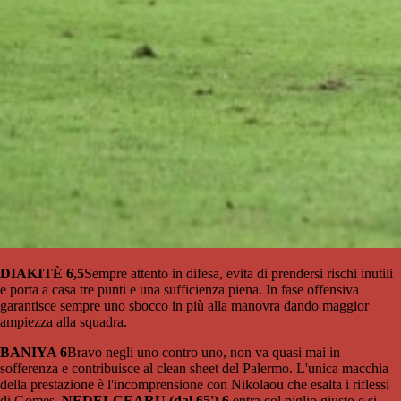
DIAKITÈ 6,5
Sempre attento in difesa, evita di prendersi rischi inutili
e porta a casa tre punti e una sufficienza piena. In fase offensiva
garantisce sempre uno sbocco in più alla manovra dando maggior
ampiezza alla squadra.
BANIYA 6
Bravo negli uno contro uno, non va quasi mai in
sofferenza e contribuisce al clean sheet del Palermo. L'unica macchia
della prestazione è l'incomprensione con Nikolaou che esalta i riflessi
di Gomes.
NEDELCEARU (dal 65') 6
entra col piglio giusto e si