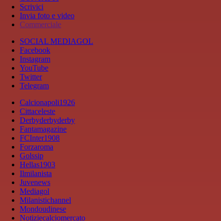
Scrivici
Invia foto e video
Commerciale
SOCIAL MEDIAGOL
Facebook
Instagram
YouTube
Twitter
Telegram
Calcionapoli1926
Cittaceleste
Derbyderbyderby
Fantamagazine
FCInter1908
Forzaroma
Golssip
Hellas1903
Ilmilanista
Juvenews
Mediagol
Milanistichannel
Mondoudinese
Notiziecalciomercato