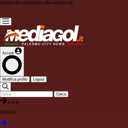
Questo sito contribuisce alla audience de
Accedi
Modifica profilo
Logout
Cerca
1
di
3
DIFESA