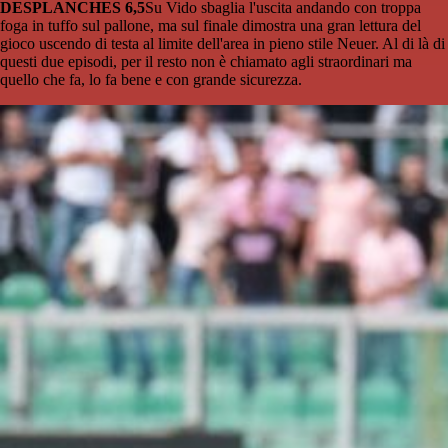
DESPLANCHES 6,5
Su Vido sbaglia l'uscita andando con troppa
foga in tuffo sul pallone, ma sul finale dimostra una gran lettura del
gioco uscendo di testa al limite dell'area in pieno stile Neuer. Al di là di
questi due episodi, per il resto non è chiamato agli straordinari ma
quello che fa, lo fa bene e con grande sicurezza.