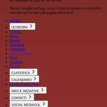
per installare la App sul tuo Iphone.
Mentre navighi nell'app, scorri il dito da sinistra a destra dello
schermo per tornare alle pagine precedenti
HOME
ULTIM'ORA
VIDEO
News
Pagelle
Classifica
Calendario
Tutti i sondaggi
Rosa
Archivio
FOTO
CLASSIFICA
CALENDARIO
RISULTATI LIVE
INFO E INIZIATIVE
CONTATTI
SOCIAL MEDIAGOL