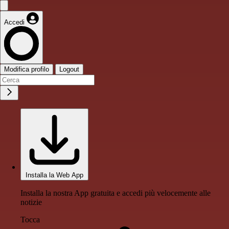
Accedi
Modifica profilo
Logout
Installa la Web App
Installa la nostra App gratuita e accedi più velocemente alle
notizie
Tocca