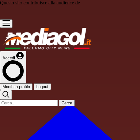
Questo sito contribuisce alla audience de
Accedi
Modifica profilo
Logout
Cerca