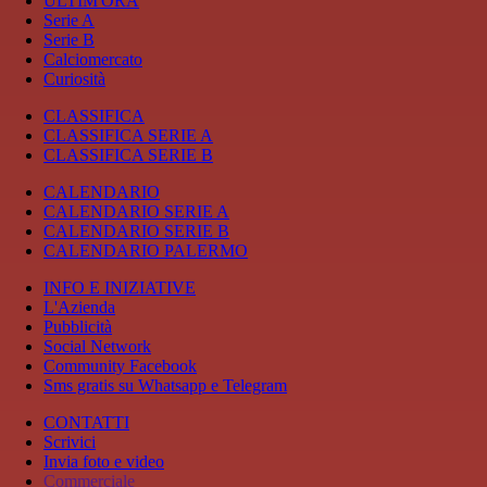
ULTIM'ORA
Serie A
Serie B
Calciomercato
Curiosità
CLASSIFICA
CLASSIFICA SERIE A
CLASSIFICA SERIE B
CALENDARIO
CALENDARIO SERIE A
CALENDARIO SERIE B
CALENDARIO PALERMO
INFO E INIZIATIVE
L'Azienda
Pubblicità
Social Network
Community Facebook
Sms gratis su Whatsapp e Telegram
CONTATTI
Scrivici
Invia foto e video
Commerciale