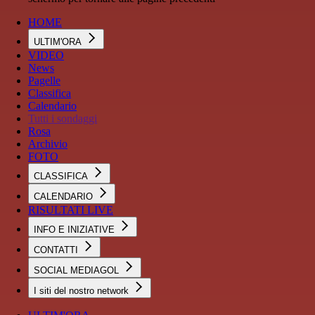
HOME
ULTIM'ORA
VIDEO
News
Pagelle
Classifica
Calendario
Tutti i sondaggi
Rosa
Archivio
FOTO
CLASSIFICA
CALENDARIO
RISULTATI LIVE
INFO E INIZIATIVE
CONTATTI
SOCIAL MEDIAGOL
I siti del nostro network