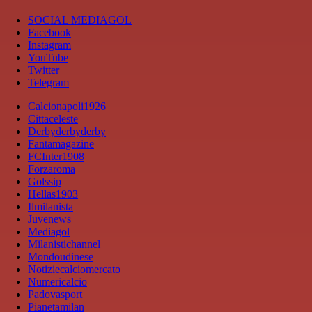
SOCIAL MEDIAGOL
Facebook
Instagram
YouTube
Twitter
Telegram
Calcionapoli1926
Cittaceleste
Derbyderbyderby
Fantamagazine
FCInter1908
Forzaroma
Golssip
Hellas1903
Ilmilanista
Juvenews
Mediagol
Milanistichannel
Mondoudinese
Notiziecalciomercato
Numericalcio
Padovasport
Pianetamilan