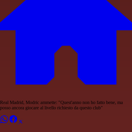
Real Madrid, Modric ammette: "Quest'anno non ho fatto bene, ma
posso ancora giocare al livello richiesto da questo club"