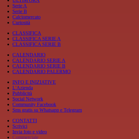
ULTIM'ORA
Serie A
Serie B
Calciomercato
Curiosità
CLASSIFICA
CLASSIFICA SERIE A
CLASSIFICA SERIE B
CALENDARIO
CALENDARIO SERIE A
CALENDARIO SERIE B
CALENDARIO PALERMO
INFO E INIZIATIVE
L'Azienda
Pubblicità
Social Network
Community Facebook
Sms gratis su Whatsapp e Telegram
CONTATTI
Scrivici
Invia foto e video
Commerciale