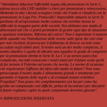
"Attendiamo fiduciosi l'ufficialità legata alla promozione in Serie C,
adesso tocca alla LND stabilire i criteri per promozioni e retrocessioni.
Mettendo in atto i dovuti scongiuri credo che il tutto si chiuderà con la
promozione in Lega Pro. Protocollo? Impossibile attuarlo in Serie D,
parliamo di un'operazione molto costosa che avrebbe messo in
difficoltà la maggior-parte delle società. Noi abbiamo uno stadio di
dimensioni tali che ci potrà permettere di gestire ogni tipo di situazione
e qualsiasi restrizione. Riforma del calcio? Non è importante il numero
delle squadre ma l'introduzione delle norme sulle spese dei vari club
per non rischiare di provocare il fallimento di diverse società come
accaduto negli ultimi anni. Il nostro sarà un iter molto complesso, il
nostro obiettivo è quello di allestire una squadra in grado di competere
per la promozione diretta in Serie B. La C è un torneo parecchio
complicato, ma tutti conoscono i nostri piani per il futuro ossia quelli
di far tornare il Palermo nel posto che merita. Le norme di sicurezza
che regoleranno l'afflusso dei tifosi allo stadio in futuro? Non sono
preoccupato il nostro stadio è abbastanza grande e strutturato per
garantire il rispetto delle regole e di eventuali misure restrittive.
Pergolizzi? Non posso che complimentarmi con lui per come ha
gestito un campionato così difficile, prima di incontrarci per discutere
il futuro vogliamo capire in quale campionato dovremo giocare".
© RIPRODUZIONE RISERVATA