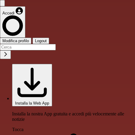
Accedi
Modifica profilo
Logout
Installa la Web App
Installa la nostra App gratuita e accedi più velocemente alle
notizie
Tocca