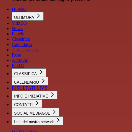
HOME
ULTIM'ORA
VIDEO
News
Pagelle
Classifica
Calendario
Tutti i sondaggi
Rosa
Archivio
FOTO
CLASSIFICA
CALENDARIO
RISULTATI LIVE
INFO E INIZIATIVE
CONTATTI
SOCIAL MEDIAGOL
I siti del nostro network