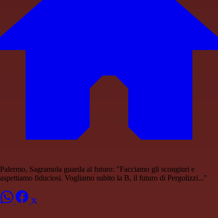
Palermo, Sagramola guarda al futuro: "Facciamo gli scongiuri e
aspettiamo fiduciosi. Vogliamo subito la B, il futuro di Pergolizzi..."