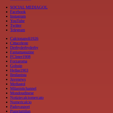
SOCIAL MEDIAGOL
Facebook
Instagram
YouTube
Twitter
Telegram
Calcionapoli1926
Cittaceleste
Derbyderbyderby
Fantamagazine
FCInter1908
Forzaroma
Golssip
Hellas1903
Ilmilanista
Juvenews
Mediagol
Milanistichannel
Mondoudinese
Notiziecalciomercato
Numericalcio
Padovasport
Pianetamilan