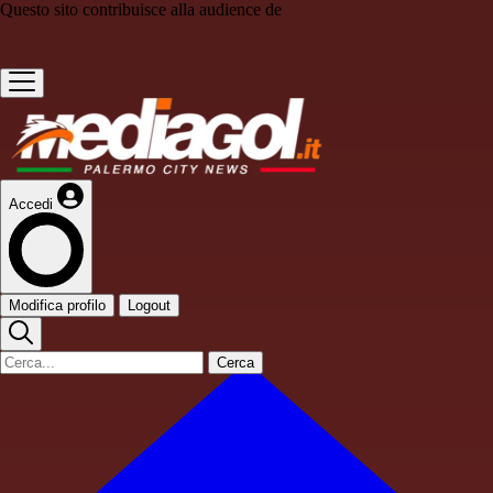
Questo sito contribuisce alla audience de
Accedi
Modifica profilo
Logout
Cerca